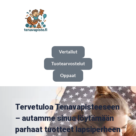
Vertailut
Tuotearvostelut
Oppaat
Tervetuloa Tenavapisteeseen
– autamme sinua löytämään
parhaat tuotteet lapsiperheen