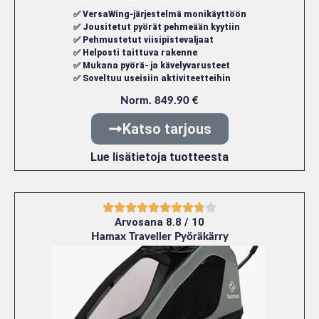
✅ VersaWing-järjestelmä monikäyttöön
✅ Jousitetut pyörät pehmeään kyytiin
✅ Pehmustetut viisipistevaljaat
✅ Helposti taittuva rakenne
✅ Mukana pyörä- ja kävelyvarusteet
✅ Soveltuu useisiin aktiviteetteihin
Norm. 849.90 €
Katso tarjous
Lue lisätietoja tuotteesta
Arvosana 8.8 / 10
Hamax Traveller Pyöräkärry