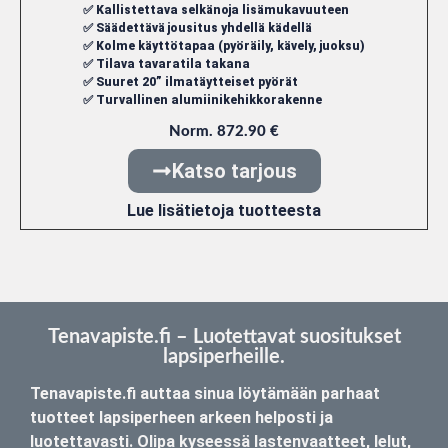
✅ Kallistettava selkänoja lisämukavuuteen
✅ Säädettävä jousitus yhdellä kädellä
✅ Kolme käyttötapaa (pyöräily, kävely, juoksu)
✅ Tilava tavaratila takana
✅ Suuret 20” ilmatäytteiset pyörät
✅ Turvallinen alumiinikehikkorakenne
Norm. 872.90 €
Katso tarjous
Lue lisätietoja tuotteesta
Tenavapiste.fi – Luotettavat suositukset
lapsiperheille.
Tenavapiste.fi auttaa sinua löytämään parhaat
tuotteet lapsiperheen arkeen helposti ja
luotettavasti. Olipa kyseessä lastenvaatteet, lelut,