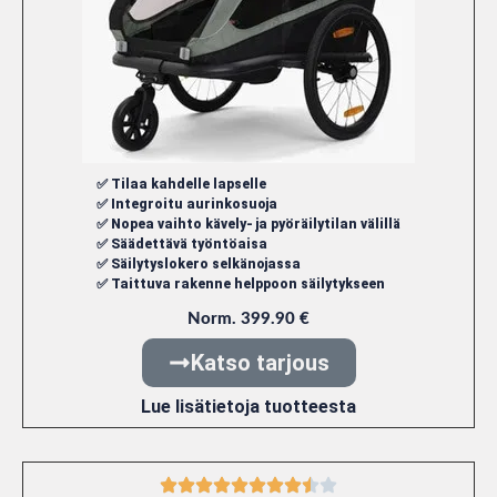
✅ Tilaa kahdelle lapselle
✅ Integroitu aurinkosuoja
✅ Nopea vaihto kävely- ja pyöräilytilan välillä
✅ Säädettävä työntöaisa
✅ Säilytyslokero selkänojassa
✅ Taittuva rakenne helppoon säilytykseen
Norm. 399.90 €
Katso tarjous
Lue lisätietoja tuotteesta