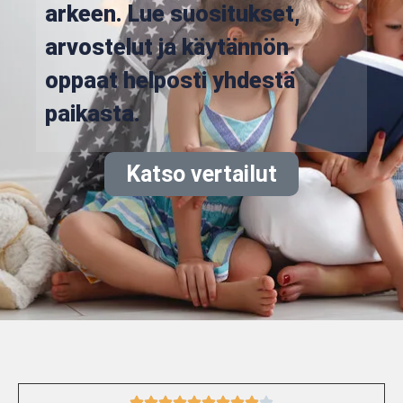
arkeen. Lue suositukset,
arvostelut ja käytännön
oppaat helposti yhdestä
paikasta.
Katso vertailut