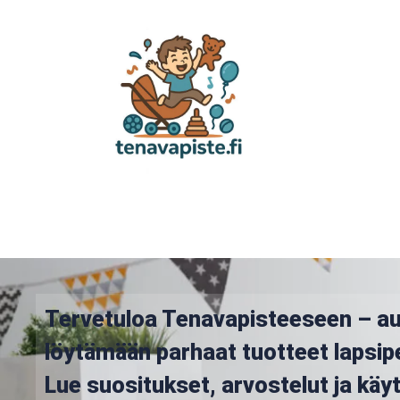
Tervetuloa Tenavapisteeseen – a
löytämään parhaat tuotteet lapsip
Lue suositukset, arvostelut ja kä