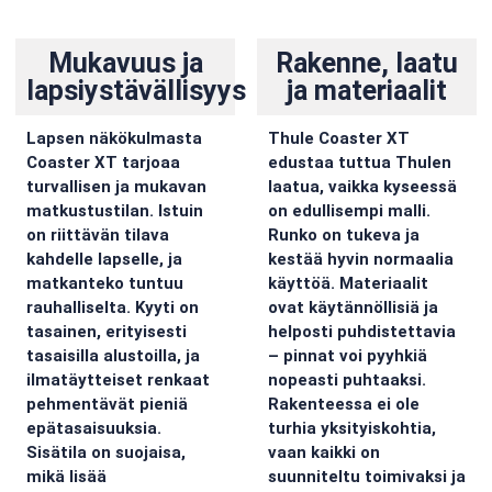
Mukavuus ja
Rakenne, laatu
lapsiystävällisyys
ja materiaalit
Lapsen näkökulmasta
Thule Coaster XT
Coaster XT tarjoaa
edustaa tuttua Thulen
turvallisen ja mukavan
laatua, vaikka kyseessä
matkustustilan. Istuin
on edullisempi malli.
on riittävän tilava
Runko on tukeva ja
kahdelle lapselle, ja
kestää hyvin normaalia
matkanteko tuntuu
käyttöä. Materiaalit
rauhalliselta. Kyyti on
ovat käytännöllisiä ja
tasainen, erityisesti
helposti puhdistettavia
tasaisilla alustoilla, ja
– pinnat voi pyyhkiä
ilmatäytteiset renkaat
nopeasti puhtaaksi.
pehmentävät pieniä
Rakenteessa ei ole
epätasaisuuksia.
turhia yksityiskohtia,
Sisätila on suojaisa,
vaan kaikki on
mikä lisää
suunniteltu toimivaksi ja