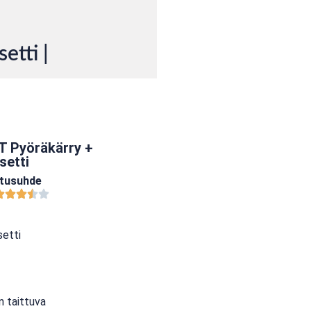
etti |
T Pyöräkärry +
setti
atusuhde
setti
n taittuva