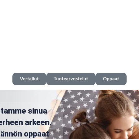
Vertailut
Tuotearvostelut
Oppaat
utamme sinua
erheen arkeen.
ytännön oppaat