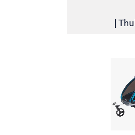
| Thu