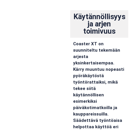
Käytännöllisyys
ja arjen
toimivuus
Coaster XT on
suunniteltu tekemään
arjesta
yksinkertaisempaa.
Kärry muuntuu nopeasti
pyöräkäytöstä
työntörattaiksi, mikä
tekee siitä
käytännöllisen
esimerkiksi
päiväkotimatkoilla ja
kauppareissuilla.
Säädettävä työntöaisa
helpottaa käyttöä eri