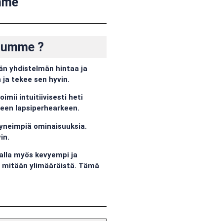
mme
luumme ?
än yhdistelmän hintaa ja
 ja tekee sen hyvin.
mii intuitiivisesti heti
seen lapsiperhearkeen.
ttyneimpiä ominaisuuksia.
in.
alla myös kevyempi ja
ä mitään ylimääräistä. Tämä