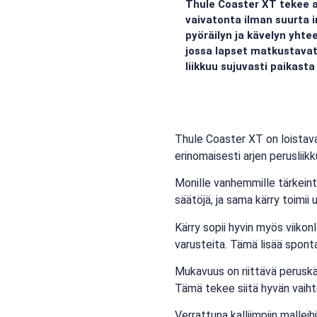
Thule Coaster XT tekee a
vaivatonta ilman suurta i
pyöräilyn ja kävelyn yhte
jossa lapset matkustavat 
liikkuu sujuvasti paikasta
Thule Coaster XT on loistava 
erinomaisesti arjen perusliikk
Monille vanhemmille tärkeint
säätöjä, ja sama kärry toimi
Kärry sopii hyvin myös viikonl
varusteita. Tämä lisää spont
Mukavuus on riittävä peruskäyt
Tämä tekee siitä hyvän vaih
Verrattuna kalliimpiin mallei