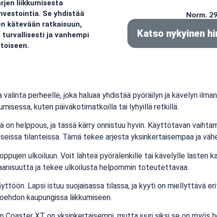
rjen liikkumisesta
nvestointia. Se yhdistää
Norm. 29
en kätevään ratkaisuun,
Katso nykyinen hi
turvallisesti ja vanhempi
 toiseen.
valinta perheelle, joka haluaa yhdistää pyöräilyn ja kävelyn ilma
umisessa, kuten päiväkotimatkoilla tai lyhyillä retkillä.
ä on helppous, ja tässä kärry onnistuu hyvin. Käyttötavan vaihta
i useissa tilanteissa. Tämä tekee arjesta yksinkertaisempaa ja vä
oppujen ulkoiluun. Voit lähteä pyörälenkille tai kävelylle lasten ka
aanisuutta ja tekee ulkoilusta helpommin toteutettavaa.
töön. Lapsi istuu suojaisassa tilassa, ja kyyti on miellyttävä erity
toehdon kaupungissa liikkumiseen.
hin Coaster XT on yksinkertaisempi, mutta juuri siksi se on myös 