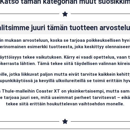
Katso tämän kategorian muut suosikki
alitsimme juuri tämän tuotteen arvoste
iin mukaan arvosteluun, koska se tarjoaa poikkeuksellisen hyv
erinomainen esimerkki tuotteesta, joka keskittyy olennaiseen
äyttöisyys tekee vaikutuksen. Kärry ei vaadi opettelua, vaan toi
errasta lähtien. Tämä tekee siitä täydellisen valinnan kiirei
ille, jotka liikkuvat paljon mutta eivät tarvitse kaikkein kehi
upunkikäytössä ja kevyillä ulkoilureiteillä se toimii erittäin hyv
in Thule-malleihin Coaster XT on yksinkertaisempi, mutta sam
Se tarjoaa juuri sen, mitä useimmat perheet tarvitsevat – eik
tekee siitä erittäin houkuttelevan vaihtoehdon monelle.