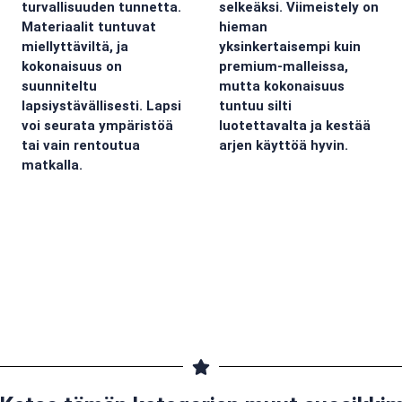
turvallisuuden tunnetta.
selkeäksi. Viimeistely on
Materiaalit tuntuvat
hieman
miellyttäviltä, ja
yksinkertaisempi kuin
kokonaisuus on
premium-malleissa,
suunniteltu
mutta kokonaisuus
lapsiystävällisesti. Lapsi
tuntuu silti
voi seurata ympäristöä
luotettavalta ja kestää
tai vain rentoutua
arjen käyttöä hyvin.
matkalla.