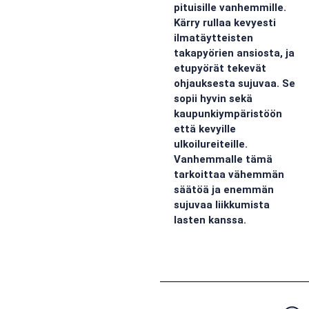
pituisille vanhemmille.
Kärry rullaa kevyesti
ilmatäytteisten
takapyörien ansiosta, ja
etupyörät tekevät
ohjauksesta sujuvaa. Se
sopii hyvin sekä
kaupunkiympäristöön
että kevyille
ulkoilureiteille.
Vanhemmalle tämä
tarkoittaa vähemmän
säätöä ja enemmän
sujuvaa liikkumista
lasten kanssa.