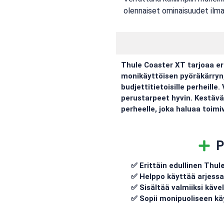
olennaiset ominaisuudet ilman 
Thule Coaster XT tarjoaa er
monikäyttöisen pyöräkärryn,
budjettitietoisille perheille
perustarpeet hyvin. Kestävä 
perheelle, joka haluaa toimi
P
✅ Erittäin edullinen Thule
✅ Helppo käyttää arjessa
✅ Sisältää valmiiksi käve
✅ Sopii monipuoliseen k