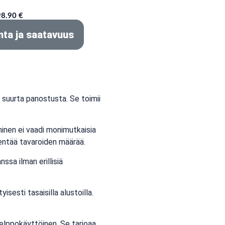
8.90 €
nta ja saatavuus
n suurta panostusta. Se toimii
minen ei vaadi monimutkaisia
hentää tavaroiden määrää.
nssa ilman erillisiä
isesti tasaisilla alustoilla.
helppokäyttöinen. Se tarjoaa