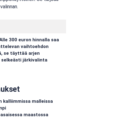
valinnan.
Alle 300 euron hinnalla saa
kuttelevan vaihtoehdon
ä, se täyttää arjen
selkeästi järkivalinta
nukset
 kalliimmissa malleissa
mpi
ätasaisessa maastossa