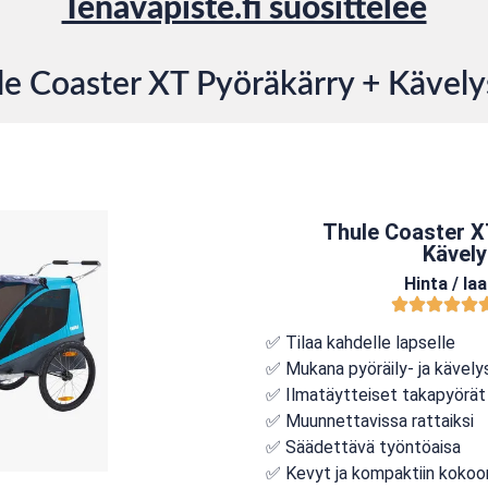
Tenavapiste.fi suosittelee
le Coaster XT Pyöräkärry + Kävelys
Thule Coaster X
Kävely
Hinta / la
✅ Tilaa kahdelle lapselle
✅ Mukana pyöräily- ja kävely
✅ Ilmatäytteiset takapyörät
✅ Muunnettavissa rattaiksi
✅ Säädettävä työntöaisa
✅ Kevyt ja kompaktiin kokoo