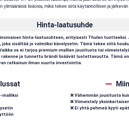
ylimääräisiä lisäosia, mikä tekee siitä käytännöllisen ja järkevän 
Hinta-laatusuhde
inomaisen hinta-laatusuhteen, erityisesti Thulen tuotteeksi. 
 joka sisältää jo valmiiksi kävelysetin. Tämä tekee siitä hou
. Vaikka se ei tarjoa premium-mallien jousitusta tai viimeistely
rakenne ja tunnettu brändi lisäävät luotettavuutta. Tämä on 
van ratkaisun ilman suurta investointia.
lussat
Mii
-malliksi
❌ Vähemmän jousitusta kuin
❌ Viimeistely yksinkertaise
lysetin
❌ Ei yhtä pehmeä kyyti ep
äyttöön