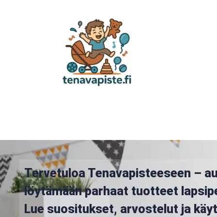
Tervetuloa Tenavapisteeseen – a
löytämään parhaat tuotteet lapsip
Lue suositukset, arvostelut ja kä