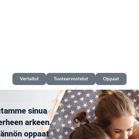
Vertailut
Tuotearvostelut
Oppaat
utamme sinua
erheen arkeen.
ytännön oppaat