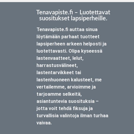
Tenavapiste.fi – Luotettavat
suositukset lapsiperheille.
Tenavapiste.fi auttaa sinua
löytämään parhaat tuotteet
lapsiperheen arkeen helposti ja
luotettavasti. Olipa kyseessä
lastenvaatteet, lelut,
harrastusvälineet,
lastentarvikkeet tai
lastenhuoneen kalusteet, me
vertailemme, arvioimme ja
tarjoamme selkeitä,
asiantuntevia suosituksia –
jotta voit tehdä fiksuja ja
turvallisia valintoja ilman turhaa
vaivaa.