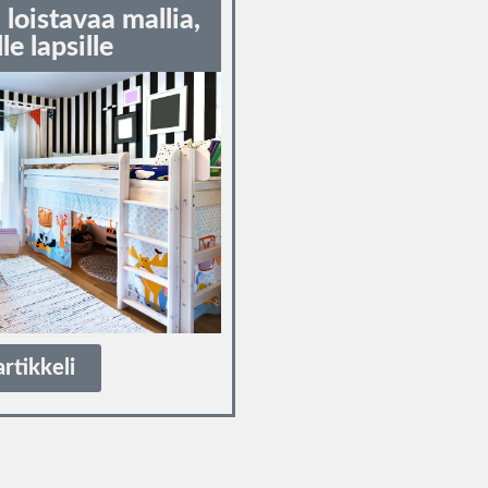
 loistavaa mallia,
lle lapsille
artikkeli