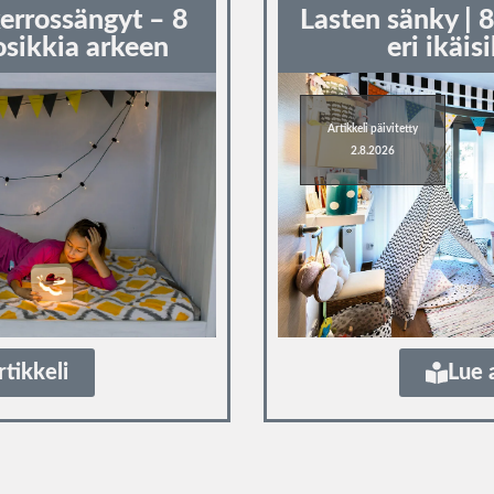
kerrossängyt – 8
Lasten sänky | 8
osikkia arkeen
eri ikäisi
Artikkeli päivitetty
2.8.2026
rtikkeli
Lue 