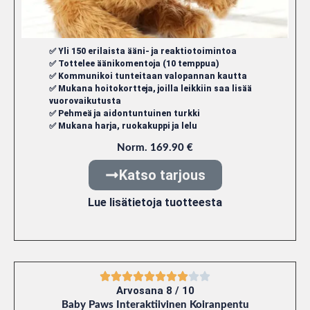
✅ Yli 150 erilaista ääni- ja reaktiotoimintoa
✅ Tottelee äänikomentoja (10 temppua)
✅ Kommunikoi tunteitaan valopannan kautta
✅ Mukana hoitokortteja, joilla leikkiin saa lisää
vuorovaikutusta
✅ Pehmeä ja aidontuntuinen turkki
✅ Mukana harja, ruokakuppi ja lelu
Norm. 169.90 €
Katso tarjous
Lue lisätietoja tuotteesta
Arvosana 8 / 10
Baby Paws Interaktiivinen Koiranpentu