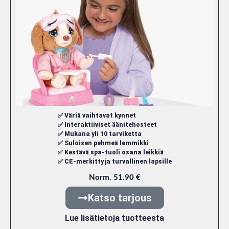
✅ Väriä vaihtavat kynnet
✅ Interaktiiviset äänitehosteet
✅ Mukana yli 10 tarviketta
✅ Suloisen pehmeä lemmikki
✅ Kestävä spa-tuoli osana leikkiä
✅ CE-merkitty ja turvallinen lapsille
Norm. 51.90 €
Katso tarjous
Lue lisätietoja tuotteesta