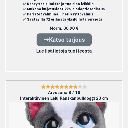
✅ Räpsyttää silmiään ja tuo eloa leikkiin
✅ Mukana kuljetuslaatikko ja adoptiotodistus
✅ Paristot valmiina – heti käyttövalmis
✅ Saatavilla 72 erilaista yksilöllistä versiota
Norm. 80.90 €
Katso tarjous
Lue lisätietoja tuotteesta
Arvosana 8 / 10
Interaktiivinen Lelu Ranskanbulldoggi 23 cm