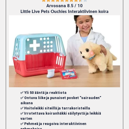
Arvosana 8.5 / 10
Little Live Pets Ouchies Interaktiivinen koira
✅ Yli 50 ääntä ja reaktiota
✅ Ontuva liike ja punaiset posket ”sairauden”
aikana
✅ Hoitoleikki siteillä ja tarrakoristeilla
✅ Irrotettava koiranhäkki säilytystä ja leikkiä
varten
✅ Pehmeä ja reagoiva interaktiivinen