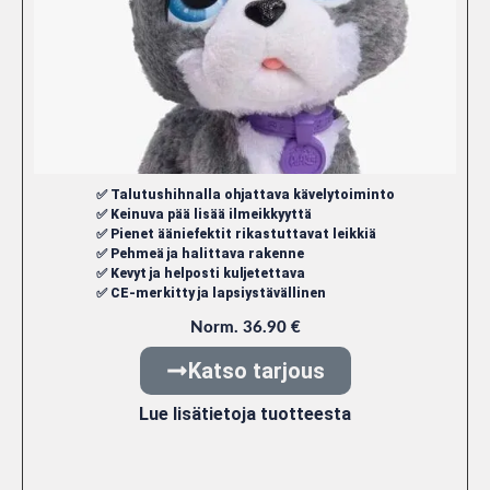
✅ Talutushihnalla ohjattava kävelytoiminto
✅ Keinuva pää lisää ilmeikkyyttä
✅ Pienet ääniefektit rikastuttavat leikkiä
✅ Pehmeä ja halittava rakenne
✅ Kevyt ja helposti kuljetettava
✅ CE-merkitty ja lapsiystävällinen
Norm. 36.90 €
Katso tarjous
Lue lisätietoja tuotteesta