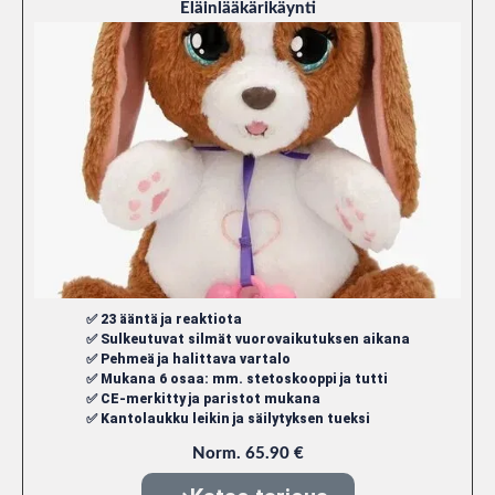
Eläinlääkärikäynti
✅ 23 ääntä ja reaktiota
✅ Sulkeutuvat silmät vuorovaikutuksen aikana
✅ Pehmeä ja halittava vartalo
✅ Mukana 6 osaa: mm. stetoskooppi ja tutti
✅ CE-merkitty ja paristot mukana
✅ Kantolaukku leikin ja säilytyksen tueksi
Norm. 65.90 €