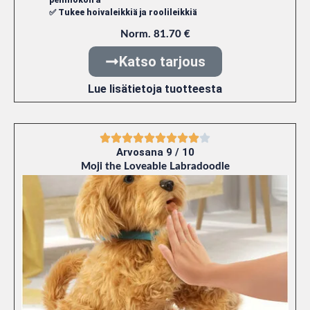
pehmokoira
✅ Tukee hoivaleikkiä ja roolileikkiä
Norm. 81.70 €
Katso tarjous
Lue lisätietoja tuotteesta
Arvosana 9 / 10
Moji the Loveable Labradoodle