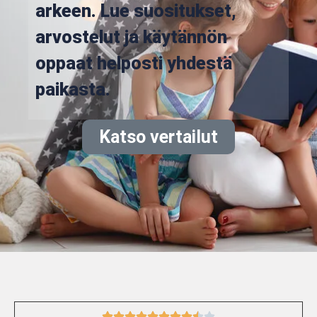
arkeen. Lue suositukset,
arvostelut ja käytännön
oppaat helposti yhdestä
paikasta.
Katso vertailut