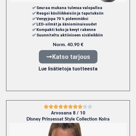
✅ Seuraa mukana tulevaa valopalloa
✅ Reagoi käsiliikkeisiin ja taputuksiin
✅ Venyy jopa 70 % pidemmäksi
✅ LED-silmät ja ääniominaisuudet
✅ Kompakti koko ja kevyt rakenne
✅ Suunniteltu aktiiviseen sisäleikkiin
Norm. 40.90 €
Katso tarjous
Lue lisätietoja tuotteesta
Arvosana 8 / 10
Disney Prinsessat Style Collection Koira