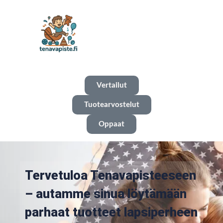
Vertailut
Tuotearvostelut
Oppaat
Tervetuloa Tenavapisteeseen
– autamme sinua löytämään
parhaat tuotteet lapsiperheen