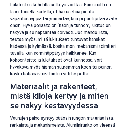
Lukitusten kohdalla selkeys voittaa. Kun sinulla on
lapsi toisella kädellä, et halua etsiä pientä
vapautusnappia tai ymmärtää, kumpi puoli pitää avata
ensin. Hyvä periaate on “näen ja tunnen”, lukitus on
näkyvä ja se napsahtaa selvästi. Jos mahdollista,
testaa myös, miltä lukitukset tuntuvat hanskat
kädessä ja kylmässä, koska moni mekanismi toimii eri
tavalla, kun sorminäppäryys heikkenee. Kun
kokoontaitto ja lukitukset ovat kunnossa, voit
hyväksyä myös hieman suuremman koon tai painon,
koska kokonaisuus tuntuu silti helpolta.
Materiaalit ja rakenteet,
mistä kiloja kertyy ja miten
se näkyy kestävyydessä
Vaunujen paino syntyy pääosin rungon materiaalista,
renkaista ja mekanismeista. Alumiinirunko on yleensä