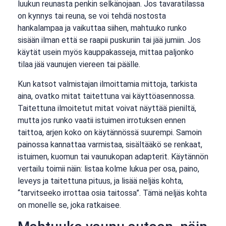
luukun reunasta penkin selkänojaan. Jos tavaratilassa
on kynnys tai reuna, se voi tehdä nostosta
hankalampaa ja vaikuttaa siihen, mahtuuko runko
sisään ilman että se raapii puskuriin tai jää jumiin. Jos
käytät usein myös kauppakasseja, mittaa paljonko
tilaa jää vaunujen viereen tai päälle.
Kun katsot valmistajan ilmoittamia mittoja, tarkista
aina, ovatko mitat taitettuna vai käyttöasennossa.
Taitettuna ilmoitetut mitat voivat näyttää pieniltä,
mutta jos runko vaatii istuimen irrotuksen ennen
taittoa, arjen koko on käytännössä suurempi. Samoin
painossa kannattaa varmistaa, sisältääkö se renkaat,
istuimen, kuomun tai vaunukopan adapterit. Käytännön
vertailu toimii näin: listaa kolme lukua per osa, paino,
leveys ja taitettuna pituus, ja lisää neljäs kohta,
“tarvitseeko irrottaa osia taitossa”. Tämä neljäs kohta
on monelle se, joka ratkaisee.