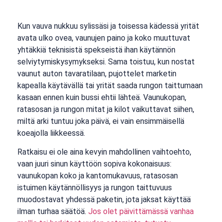
Kun vauva nukkuu sylissäsi ja toisessa kädessä yrität
avata ulko ovea, vaunujen paino ja koko muuttuvat
yhtäkkiä teknisistä spekseistä ihan käytännön
selviytymiskysymykseksi. Sama toistuu, kun nostat
vaunut auton tavaratilaan, pujottelet marketin
kapealla käytävällä tai yrität saada rungon taittumaan
kasaan ennen kuin bussi ehtii lähteä. Vaunukopan,
ratasosan ja rungon mitat ja kilot vaikuttavat siihen,
miltä arki tuntuu joka päivä, ei vain ensimmäisellä
koeajolla liikkeessä.
Ratkaisu ei ole aina kevyin mahdollinen vaihtoehto,
vaan juuri sinun käyttöön sopiva kokonaisuus:
vaunukopan koko ja kantomukavuus, ratasosan
istuimen käytännöllisyys ja rungon taittuvuus
muodostavat yhdessä paketin, jota jaksat käyttää
ilman turhaa säätöä.
Jos olet päivittämässä vanhaa