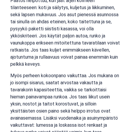
Päätös helpottuu, kun jaat arjen kolmeen
tilanteeseen: koti ja säilytys, kuljetus ja liikkuminen,
sekä lapsen mukavuus. Jos asut pienessä asunnossa
tai sinulla on ahdas eteinen, koko taitettuna ja se,
pysyykö paketti siististi kasassa, voi olla
ykköskriteeri. Jos käytät paljon autoa, runko ja
vaunukoppa erikseen mitoitettuna tavaratilaan voivat
ratkaista. Jos taas kuljet enimmäkseen kävellen,
ajotuntuma ja rullaavuus voivat painaa enemmän kuin
pelkkä keveys.
Myös perheen kokoonpano vaikuttaa. Jos mukana on
jo isompi sisarus, saatat arvostaa vakautta ja
tavarakorin kapasiteettia, vaikka se tarkoittaisi
hieman painavampaa runkoa. Jos taas liikut usein
yksin, nostot ja taitot korostuvat, ja silloin
yksittäisten osien paino sekä helppo irrotus ovat
avainasemassa. Lisäksi vuodenaika ja asuinympäristö
vaikuttavat: lumessa ja loskassa isot renkaat ja