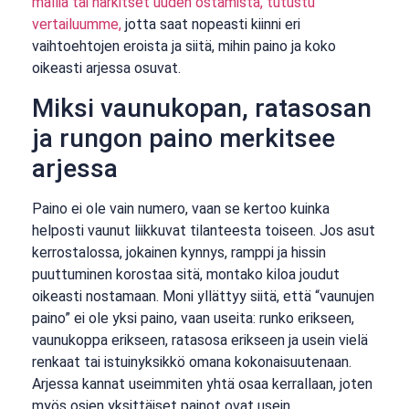
mallia tai harkitset uuden ostamista, tutustu
vertailuumme,
jotta saat nopeasti kiinni eri
vaihtoehtojen eroista ja siitä, mihin paino ja koko
oikeasti arjessa osuvat.
Miksi vaunukopan, ratasosan
ja rungon paino merkitsee
arjessa
Paino ei ole vain numero, vaan se kertoo kuinka
helposti vaunut liikkuvat tilanteesta toiseen. Jos asut
kerrostalossa, jokainen kynnys, ramppi ja hissin
puuttuminen korostaa sitä, montako kiloa joudut
oikeasti nostamaan. Moni yllättyy siitä, että “vaunujen
paino” ei ole yksi paino, vaan useita: runko erikseen,
vaunukoppa erikseen, ratasosa erikseen ja usein vielä
renkaat tai istuinyksikkö omana kokonaisuutenaan.
Arjessa kannat useimmiten yhtä osaa kerrallaan, joten
myös osien yksittäiset painot ovat usein