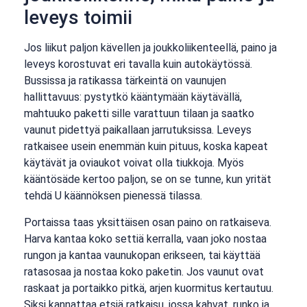
leveys toimii
Jos liikut paljon kävellen ja joukkoliikenteellä, paino ja
leveys korostuvat eri tavalla kuin autokäytössä.
Bussissa ja ratikassa tärkeintä on vaunujen
hallittavuus: pystytkö kääntymään käytävällä,
mahtuuko paketti sille varattuun tilaan ja saatko
vaunut pidettyä paikallaan jarrutuksissa. Leveys
ratkaisee usein enemmän kuin pituus, koska kapeat
käytävät ja oviaukot voivat olla tiukkoja. Myös
kääntösäde kertoo paljon, se on se tunne, kun yrität
tehdä U käännöksen pienessä tilassa.
Portaissa taas yksittäisen osan paino on ratkaiseva.
Harva kantaa koko settiä kerralla, vaan joko nostaa
rungon ja kantaa vaunukopan erikseen, tai käyttää
ratasosaa ja nostaa koko paketin. Jos vaunut ovat
raskaat ja portaikko pitkä, arjen kuormitus kertautuu.
Siksi kannattaa etsiä ratkaisu, jossa kahvat, runko ja