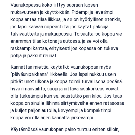
Vaunukopassa koko liittyy suoraan lapsen
mukavuuteen ja käyttöikään. Pidempi ja leveämpi
koppa antaa tilaa liikkua, ja se on hyödyllinen etenkin,
jos lapsi kasvaa nopeasti tai jos käytät paksuja
talvivaatteita ja makuupussia. Toisaalta iso koppa vie
enemmän tilaa kotona ja autossa, ja se voi olla
raskaampi kantaa, erityisesti jos kopassa on tukeva
pohja ja paksut reunat.
Kannattaa miettiä, käytätkö vaunukoppaa myös
“päiväunipaikkana” liikkeellä. Jos lapsi nukkuu usein
pitkät unet ulkona ja koppa toimii turvallisena pesänä,
hyvä ilmanvaihto, suoja ja riittävä sisäkorkeus voivat
olla tärkeämpiä kuin se, säästätkö pari kiloa. Jos taas
koppa on sinulle lähinnä siirtymävaihe ennen ratasosaa
ja kuljet paljon autolla, kevyempi ja kompaktimpi
koppa voi olla arjen kannalta järkevämpi.
Käytännössä vaunukopan paino tuntuu eniten silloin,