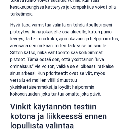
tukeva runko voivat säästää voimia, kun taas
kesäkaupungissa ketteryys ja kompaktius voivat olla
tärkeämpiä.
Hyvä tapa varmistaa valinta on tehdä itsellesi pieni
pisteytys. Anna jokaiselle osa alueelle, kuten paino,
leveys, taitettuna koko, ajomukavuus ja helppo irrotus,
arvosana sen mukaan, miten tärkeä se on sinulle.
Sitten katso, mikä vaihtoehto saa korkeimmat
pisteet. Tämä estää sen, että yksittäinen “kiva
ominaisuus” vie voiton, vaikka se ei oikeasti ratkaise
sinun arkeasi. Kun prioriteetit ovat selvät, myös
vertailu eri mallien välillä muuttuu
yksinkertaisemmaksi, ja löydät helpommin
kokonaisuuden, joka tuntuu omalta joka päivä.
Vinkit käytännön testiin
kotona ja liikkeessä ennen
lopullista valintaa