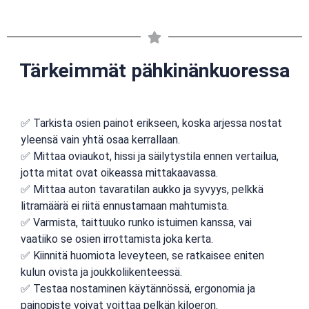
Tärkeimmät pähkinänkuoressa
✅ Tarkista osien painot erikseen, koska arjessa nostat
yleensä vain yhtä osaa kerrallaan.
✅ Mittaa oviaukot, hissi ja säilytystila ennen vertailua,
jotta mitat ovat oikeassa mittakaavassa.
✅ Mittaa auton tavaratilan aukko ja syvyys, pelkkä
litramäärä ei riitä ennustamaan mahtumista.
✅ Varmista, taittuuko runko istuimen kanssa, vai
vaatiiko se osien irrottamista joka kerta.
✅ Kiinnitä huomiota leveyteen, se ratkaisee eniten
kulun ovista ja joukkoliikenteessä.
✅ Testaa nostaminen käytännössä, ergonomia ja
painopiste voivat voittaa pelkän kiloeron.