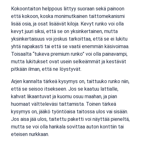
Kokoontaiton helppous liittyy suoraan sekä painoon
että kokoon, koska monimutkainen taittomekanismi
lisää osia, ja osat lisäävät kiloja. Kevyt runko voi olla
kevyt juuri siksi, että se on yksinkertainen, mutta
yksinkertaisuus voi joskus tarkoittaa, että se ei lukitu
yhtä napakasti tai että se vaatii enemmän käsivoimaa.
Toisaalta “tukeva premium runko” voi olla painavampi,
mutta lukitukset ovat usein selkeämmät ja kestävät
pitkään ilman, että ne löystyvät.
Arjen kannalta tärkeä kysymys on, taittuuko runko niin,
että se seisoo itsekseen. Jos se kaatuu lattialle,
kahvat likaantuvat ja kuomu osuu maahan, ja pian
huomaat vältteleväsi taittamista. Toinen tärkeä
kysymys on, jääkö työntöaisa taitossa ulos vai sisään.
Jos aisa jää ulos, taitettu paketti voi näyttää pieneltä,
mutta se voi olla hankala sovittaa auton konttiin tai
eteisen nurkkaan.