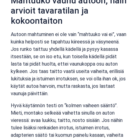
Mahtuuko vaunu autoon, näin
arvioit tavaratilan ja
kokoontaiton
Autoon mahtuminen ei ole vain “mahtuuko vai ei”, vaan
kuinka helposti se tapahtuu kiireessä ja väsyneenä.
Jos runko taittuu yhdellä kädellä ja pysyy kasassa
itsestään, se on iso etu, kun toisella kädellä pidät
lasta tai pidät huolta, ettei vaunukoppa osu auton
kylkeen. Jos taas taitto vaatii useita vaiheita, erillisiä
lukituksia ja istuimen irrotuksen, se voi olla ihan ok, jos
käytät autoa harvoin, mutta raskasta, jos lastaat
vaunuja päivittäin.
Hyvä käytännön testi on “kolmen vaiheen sääntö”.
Mieti, montako selkeää vaihetta sinulla on auton
vieressä: avaa luukku, taitto, nosto sisään. Jos näihin
tulee lisäksi renkaiden irrotus, istuimen irrotus,
adapterien säätö tai kuomun painelu kasaan, vaiheita