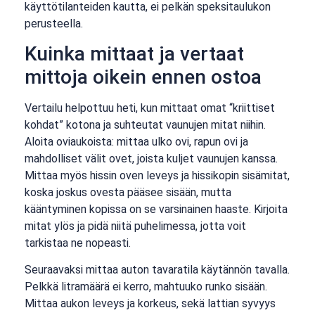
käyttötilanteiden kautta, ei pelkän speksitaulukon
perusteella.
Kuinka mittaat ja vertaat
mittoja oikein ennen ostoa
Vertailu helpottuu heti, kun mittaat omat “kriittiset
kohdat” kotona ja suhteutat vaunujen mitat niihin.
Aloita oviaukoista: mittaa ulko ovi, rapun ovi ja
mahdolliset välit ovet, joista kuljet vaunujen kanssa.
Mittaa myös hissin oven leveys ja hissikopin sisämitat,
koska joskus ovesta pääsee sisään, mutta
kääntyminen kopissa on se varsinainen haaste. Kirjoita
mitat ylös ja pidä niitä puhelimessa, jotta voit
tarkistaa ne nopeasti.
Seuraavaksi mittaa auton tavaratila käytännön tavalla.
Pelkkä litramäärä ei kerro, mahtuuko runko sisään.
Mittaa aukon leveys ja korkeus, sekä lattian syvyys