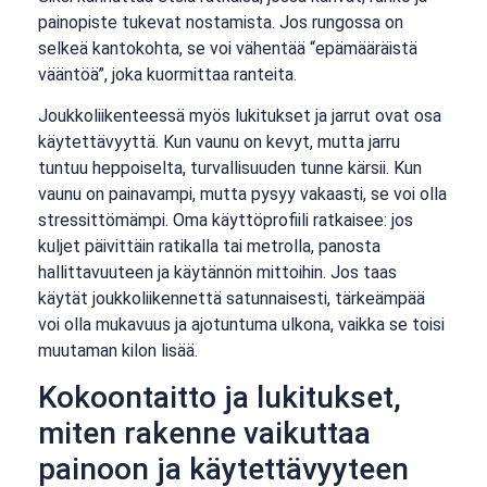
painopiste tukevat nostamista. Jos rungossa on
selkeä kantokohta, se voi vähentää “epämääräistä
vääntöä”, joka kuormittaa ranteita.
Joukkoliikenteessä myös lukitukset ja jarrut ovat osa
käytettävyyttä. Kun vaunu on kevyt, mutta jarru
tuntuu heppoiselta, turvallisuuden tunne kärsii. Kun
vaunu on painavampi, mutta pysyy vakaasti, se voi olla
stressittömämpi. Oma käyttöprofiili ratkaisee: jos
kuljet päivittäin ratikalla tai metrolla, panosta
hallittavuuteen ja käytännön mittoihin. Jos taas
käytät joukkoliikennettä satunnaisesti, tärkeämpää
voi olla mukavuus ja ajotuntuma ulkona, vaikka se toisi
muutaman kilon lisää.
Kokoontaitto ja lukitukset,
miten rakenne vaikuttaa
painoon ja käytettävyyteen