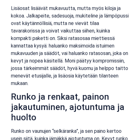
Lisäosat lisäävät mukavuutta, mutta myös kiloja ja
kokoa. Jalkapeite, sadesuoja, mukiteline ja lämpöpussi
ovat käytännöllisiä, mutta ne vievät tilaa
tavarakorissa ja voivat vaikuttaa siihen, kuinka
kompakti paketti on. Siksi ratasosaa miettiessä
kannattaa kysyä: haluanko maksimoida istuimen
mukavuuden ja säädöt, vai haluanko ratasosan, joka on
kevyt ja nopea käsitellä. Moni päätyy kompromissiin,
jossa tärkeimmät säädöt, hyvä kuomu ja helppo taitto
menevät etusijalle, ja lisäosia käytetään tilanteen
mukaan.
Runko ja renkaat, painon
jakautuminen, ajotuntuma ja
huolto
Runko on vaunujen “selkäranka”, ja sen paino kertoo
usein siitä, kuinka jämäkkä ajotuntuma on. Kevyt runko