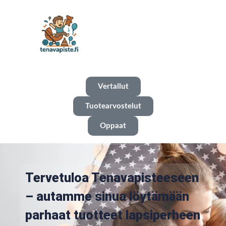
Vertailut
Tuotearvostelut
Oppaat
Tervetuloa Tenavapisteeseen
– autamme sinua löytämään
parhaat tuotteet lapsiperheen