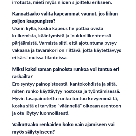
irrotusta, mieti myös niiden sijoittelu erikseen.
Kannattaako valita kapeammat vaunut, jos liikun
paljon kaupungissa?
Usein kyllä, koska kapeus helpottaa ovista
kulkemista, kääntymistä ja joukkoliikenteessä
pärjäämistä. Varmista silti, että ajotuntuma pysyy
vakaana ja tavarakori on riittävä, jotta käytettävyys
ei kärsi muissa tilanteissa.
Miksi kaksi saman painoista runkoa voi tuntua eri
raskailta?
Ero syntyy painopisteestä, kantokohdista ja siitä,
miten runko käyttäytyy nostossa ja työntämisessä.
Hyvin tasapainotettu runko tuntuu kevyemmältä,
koska sitä ei tarvitse “väännellä” oikeaan asentoon
ja ote löytyy luonnollisesti.
Vaikuttaako renkaiden koko vain ajamiseen vai
myös säilytykseen?