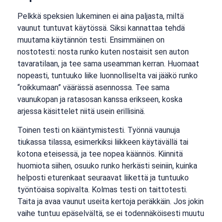
Pelkkä speksien lukeminen ei aina paljasta, miltä
vaunut tuntuvat käytössä. Siksi kannattaa tehdä
muutama käytännön testi. Ensimmäinen on
nostotesti: nosta runko kuten nostaisit sen auton
tavaratilaan, ja tee sama useamman kerran. Huomaat
nopeasti, tuntuuko liike luonnolliselta vai jääkö runko
“roikkumaan” väärässä asennossa. Tee sama
vaunukopan ja ratasosan kanssa erikseen, koska
arjessa käsittelet niitä usein erillisinä.
Toinen testi on kääntymistesti. Työnnä vaunuja
tiukassa tilassa, esimerkiksi liikkeen käytävällä tai
kotona eteisessä, ja tee nopea käännös. Kiinnitä
huomiota siihen, osuuko runko herkästi seiniin, kuinka
helposti eturenkaat seuraavat liikettä ja tuntuuko
työntöaisa sopivalta. Kolmas testi on taittotesti.
Taita ja avaa vaunut useita kertoja peräkkäin. Jos jokin
vaihe tuntuu epäselvältä, se ei todennäköisesti muutu