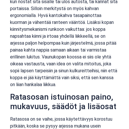
kun nostat sitä sisälle tai ulos autosta, tai kannat sitä
portaissa. Silloin merkitystä on myös kahvan
ergonomialla. Hyvä kantokahva tasapainottaa
kuorman ja vähentää ranteen vääntöä. Lisäksi kopan
kiinnitysmekanismi runkoon vaikuttaa: jos koppa
napsahtaa kiinni ja irtoaa yhdellä liikkeellä, se on
arjessa paljon helpompaa kuin järjestelmä, jossa pitää
painaa kahta nappia samaan aikaan tai varmistaa
erillinen lukitus. Vaunukopan koossa ei siis ole yhtä
oikeaa vastausta, vaan idea on valita mitoitus, joka
sopii lapsen tarpeisiin ja sinun kulkureitteihisi, niin että
koppa ei jää käyttämättä vain siksi, että sen kanssa
on liian hankalaa liikkua.
Ratasosan istuinosan paino,
mukavuus, säädöt ja lisäosat
Ratasosa on se vaihe, jossa käytettävyys korostuu
pitkään, koska se pysyy arjessa mukana usein