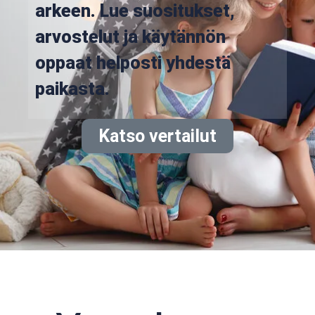
arkeen. Lue suositukset,
arvostelut ja käytännön
oppaat helposti yhdestä
paikasta.
Katso vertailut