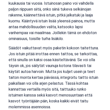
kuukausia tai vuosia. Istuinosan paino voi vaihdella
paljon riippuen siitä, onko siinä tukeva selkänojan
rakenne, käännettävä istuin, pitkä jalkatuki ja laaja
kuomu. Kääntyvä istuin lisää yleensä painoa, mutta
antaa mahdollisuuden valita, katsooko lapsi
vanhempaa vai maailmaa. Joillekin tämä on ehdoton
ominaisuus, toisille turha lisäkilo.
Säädöt vaikuttavat myös paketin kokoon taitettuna.
Jos istuin pitää irrottaa ennen taittoa, se tarkoittaa,
että sinulla on kaksi osaa käsiteltävänä. Se voi olla
täysin ok, jos säilytät vaunuja kotona tilavasti tai
käytät autoa harvoin. Mutta jos kuljet usein ja teet
taiton monta kertaa päivässä, integroitu taitto istuin
paikallaan voi olla arjen pelastus. Tässä kohtaa
kannattaa vertailla myös sitä, taittuuko runko
istuimen kanssa sekä kasvot menosuuntaan että
kasvot työntäjään päin, koska kaikki eivät taitu
molemmissa asennoissa.