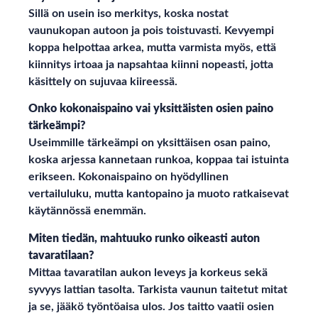
Sillä on usein iso merkitys, koska nostat
vaunukopan autoon ja pois toistuvasti. Kevyempi
koppa helpottaa arkea, mutta varmista myös, että
kiinnitys irtoaa ja napsahtaa kiinni nopeasti, jotta
käsittely on sujuvaa kiireessä.
Onko kokonaispaino vai yksittäisten osien paino
tärkeämpi?
Useimmille tärkeämpi on yksittäisen osan paino,
koska arjessa kannetaan runkoa, koppaa tai istuinta
erikseen. Kokonaispaino on hyödyllinen
vertailuluku, mutta kantopaino ja muoto ratkaisevat
käytännössä enemmän.
Miten tiedän, mahtuuko runko oikeasti auton
tavaratilaan?
Mittaa tavaratilan aukon leveys ja korkeus sekä
syvyys lattian tasolta. Tarkista vaunun taitetut mitat
ja se, jääkö työntöaisa ulos. Jos taitto vaatii osien