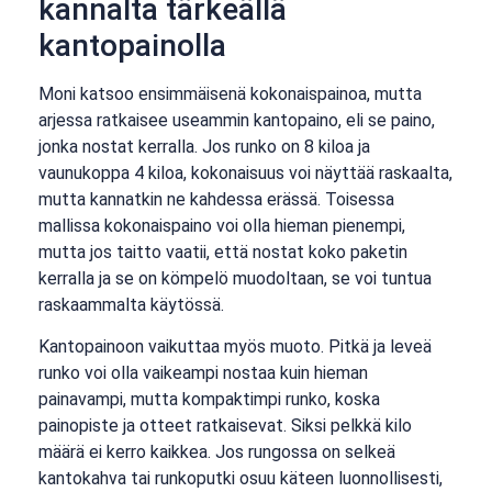
kannalta tärkeällä
kantopainolla
Moni katsoo ensimmäisenä kokonaispainoa, mutta
arjessa ratkaisee useammin kantopaino, eli se paino,
jonka nostat kerralla. Jos runko on 8 kiloa ja
vaunukoppa 4 kiloa, kokonaisuus voi näyttää raskaalta,
mutta kannatkin ne kahdessa erässä. Toisessa
mallissa kokonaispaino voi olla hieman pienempi,
mutta jos taitto vaatii, että nostat koko paketin
kerralla ja se on kömpelö muodoltaan, se voi tuntua
raskaammalta käytössä.
Kantopainoon vaikuttaa myös muoto. Pitkä ja leveä
runko voi olla vaikeampi nostaa kuin hieman
painavampi, mutta kompaktimpi runko, koska
painopiste ja otteet ratkaisevat. Siksi pelkkä kilo
määrä ei kerro kaikkea. Jos rungossa on selkeä
kantokahva tai runkoputki osuu käteen luonnollisesti,