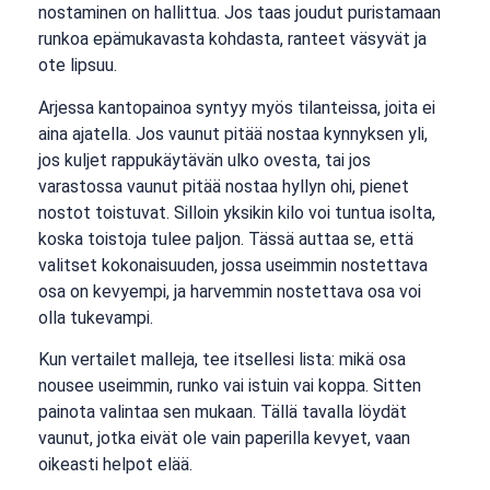
nostaminen on hallittua. Jos taas joudut puristamaan
runkoa epämukavasta kohdasta, ranteet väsyvät ja
ote lipsuu.
Arjessa kantopainoa syntyy myös tilanteissa, joita ei
aina ajatella. Jos vaunut pitää nostaa kynnyksen yli,
jos kuljet rappukäytävän ulko ovesta, tai jos
varastossa vaunut pitää nostaa hyllyn ohi, pienet
nostot toistuvat. Silloin yksikin kilo voi tuntua isolta,
koska toistoja tulee paljon. Tässä auttaa se, että
valitset kokonaisuuden, jossa useimmin nostettava
osa on kevyempi, ja harvemmin nostettava osa voi
olla tukevampi.
Kun vertailet malleja, tee itsellesi lista: mikä osa
nousee useimmin, runko vai istuin vai koppa. Sitten
painota valintaa sen mukaan. Tällä tavalla löydät
vaunut, jotka eivät ole vain paperilla kevyet, vaan
oikeasti helpot elää.