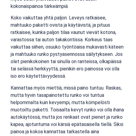
kokonaispainoa tärkeämpiä.
Koko vaikuttaa yhtä paljon. Leveys ratkaisee,
mahtuuko paketti ovista ja käytävistä, ja pituus
ratkaisee, kuinka paljon tilaa vaunut vievät kotona,
varastossa tai auton takakontissa. Korkeus taas
vaikuttaa siihen, osuuko työntöaisa mukavasti käteen
ja mahtuuko runko pystyasennossa säilytykseen. Jos
olet pienikokoinen tai sinulla on ranteissa, olkapäissä
tai selässä herkkyyttä, pienikin ero painossa voi olla
iso ero käytettävyydessä.
Kannattaa myös miettiä, missä paino tuntuu. Raskas,
mutta hyvin tasapainotettu runko voi tuntua
helpommalta kuin kevyempi, mutta kömpelösti
muotoiltu paketti. Toisaalta kevyt runko voi olla ihana
autokäytössä, mutta jos renkaat ovat pienet ja runko
kapea, ajotuntuma voi kärsiä epätasaisella tiellä. Siksi
painoa ja kokoa kannattaa tarkastella aina