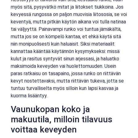
myös sitä, pysyvätkö mitat ja liitokset tiukkoina. Jos
kevyessä rungossa on paljon muovisia liitososia, se voi
keventyä, mutta pitkän käytön aikana voi tulla natinaa
tai väljyyttä. Painavampi runko voi tuntua jämäkältä,
mutta jos se on kömpelö kantaa, et ehkä käytä sitä
niin monipuolisesti kuin haluaisit. Siksi materiaalit
kannattaa kääntää käytännön kysymykseksi: missä
kulut ja rasitus syntyvät sinun arjessasi, ja haluatko
maksimoida keveyden vai huolettomuuden. Usein
paras ratkaisu on tasapaino, jossa runko on riittävän
kevyt nostettavaksi, mutta riittävän tukeva, jotta se
tuntuu turvalliselta myös silloin kun lapsi kasvaa ja
kuorma lisääntyy.
Vaunukopan koko ja
makuutila, milloin tilavuus
voittaa keveyden