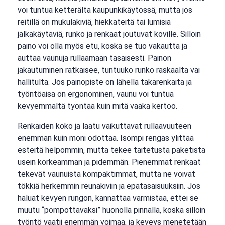
voi tuntua ketterältä kaupunkikäytössä, mutta jos
reitillä on mukulakiviä, hiekkateitä tai lumisia
jalkakäytäviä, runko ja renkaat joutuvat koville. Silloin
paino voi olla myös etu, koska se tuo vakautta ja
auttaa vaunuja rullaamaan tasaisesti. Painon
jakautuminen ratkaisee, tuntuuko runko raskaalta vai
hallitulta. Jos painopiste on lähellä takarenkaita ja
työntöaisa on ergonominen, vaunu voi tuntua
kevyemmältä työntää kuin mitä vaaka kertoo.
Renkaiden koko ja laatu vaikuttavat rullaavuuteen
enemmän kuin moni odottaa. Isompi rengas ylittää
esteitä helpommin, mutta tekee taitetusta paketista
usein korkeamman ja pidemmän. Pienemmät renkaat
tekevät vaunuista kompaktimmat, mutta ne voivat
tökkiä herkemmin reunakiviin ja epätasaisuuksiin. Jos
haluat kevyen rungon, kannattaa varmistaa, ettei se
muutu “pompottavaksi” huonolla pinnalla, koska silloin
työntö vaatii enemmän voimaa, ja keveys menetetään