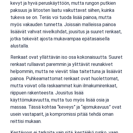
kevyt ja hyvä peruskäyttöön, mutta rungon putkien
paksuus ja liitosten laatu vaikuttavat siihen, kuinka
tukeva se on. Teräs voi tuoda lisää painoa, mutta
myös vakauden tunnetta. Joissain malleissa painoa
lisäävät vahvat nivelkohdat, jousitus ja suuret renkaat,
jotka tekevät ajosta mukavampaa epätasaisella
alustalla.
Renkaat ovat yllättävän iso osa kokonaisuutta. Suuret
renkaat rullaavat paremmin ja ylittävät reunakivet
helpommin, mutta ne vievät tilaa taitettuna ja lisäävät
painoa. Puhkeamattomat renkaat ovat huolettomat,
mutta voivat olla raskaammat kuin ilmakumirenkaat,
riippuen rakenteesta. Jousitus lisää
käyttömukavuutta, mutta tuo myös lisää osia ja
massaa. Tässä kohtaa “keveys” ja “ajomukavuus” ovat
usein vastaparit, ja kompromissi pitää tehdä oman
reittisi mukaan.
Kestävyys ei tarkoita vain sitä, kestääkö runko, vaan