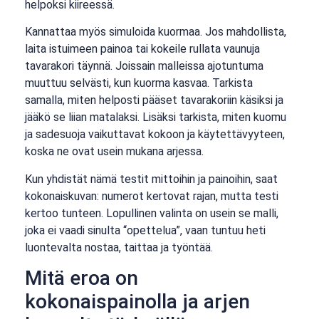
helpoksi kiireessä.
Kannattaa myös simuloida kuormaa. Jos mahdollista,
laita istuimeen painoa tai kokeile rullata vaunuja
tavarakori täynnä. Joissain malleissa ajotuntuma
muuttuu selvästi, kun kuorma kasvaa. Tarkista
samalla, miten helposti pääset tavarakoriin käsiksi ja
jääkö se liian matalaksi. Lisäksi tarkista, miten kuomu
ja sadesuoja vaikuttavat kokoon ja käytettävyyteen,
koska ne ovat usein mukana arjessa.
Kun yhdistät nämä testit mittoihin ja painoihin, saat
kokonaiskuvan: numerot kertovat rajan, mutta testi
kertoo tunteen. Lopullinen valinta on usein se malli,
joka ei vaadi sinulta “opettelua”, vaan tuntuu heti
luontevalta nostaa, taittaa ja työntää.
Mitä eroa on
kokonaispainolla ja arjen