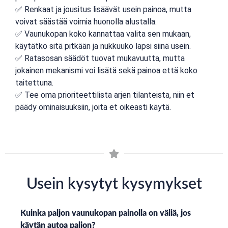
✅ Renkaat ja jousitus lisäävät usein painoa, mutta
voivat säästää voimia huonolla alustalla.
✅ Vaunukopan koko kannattaa valita sen mukaan,
käytätkö sitä pitkään ja nukkuuko lapsi siinä usein.
✅ Ratasosan säädöt tuovat mukavuutta, mutta
jokainen mekanismi voi lisätä sekä painoa että koko
taitettuna.
✅ Tee oma prioriteettilista arjen tilanteista, niin et
päädy ominaisuuksiin, joita et oikeasti käytä.
Usein kysytyt kysymykset
Kuinka paljon vaunukopan painolla on väliä, jos
käytän autoa paljon?