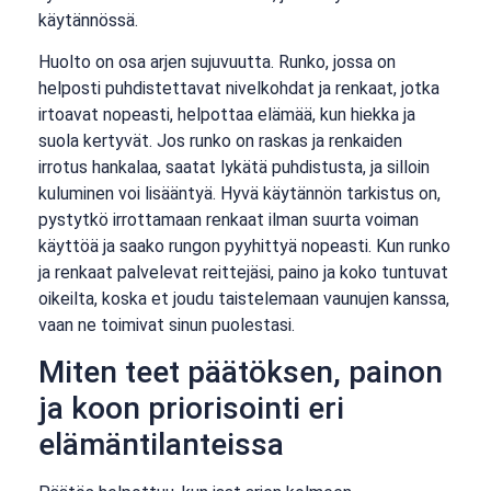
käytännössä.
Huolto on osa arjen sujuvuutta. Runko, jossa on
helposti puhdistettavat nivelkohdat ja renkaat, jotka
irtoavat nopeasti, helpottaa elämää, kun hiekka ja
suola kertyvät. Jos runko on raskas ja renkaiden
irrotus hankalaa, saatat lykätä puhdistusta, ja silloin
kuluminen voi lisääntyä. Hyvä käytännön tarkistus on,
pystytkö irrottamaan renkaat ilman suurta voiman
käyttöä ja saako rungon pyyhittyä nopeasti. Kun runko
ja renkaat palvelevat reittejäsi, paino ja koko tuntuvat
oikeilta, koska et joudu taistelemaan vaunujen kanssa,
vaan ne toimivat sinun puolestasi.
Miten teet päätöksen, painon
ja koon priorisointi eri
elämäntilanteissa