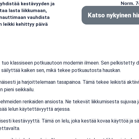
yhdistää kestävyyden ja
Norm. 7
aa lasta liikkumaan,
Katso nykyinen hi
 nauttimaan vauhdista
n leikki kehittyy päivä
tuo klassiseen potkuautoon modernin ilmeen. Sen pelkistetty de
se säilyttää kaiken sen, mikä tekee potkuautosta hauskan.
äisesti ja harjoittelemaan tasapainoa. Tämä tekee leikistä aktii
 pieni seikkailu.
hmeiden renkaiden ansiosta. Ne tekevät liikkumisesta sujuvaa ja h
sää lelun käytettävyyttä arjessa.
esti kestävyyttä. Tämä on lelu, joka kestää kovaa käyttöä ja säi
ettavalta.