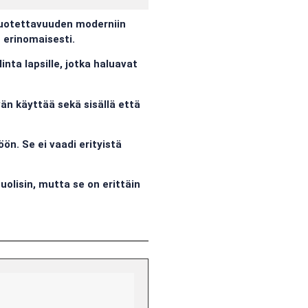
luotettavuuden moderniin
n erinomaisesti.
inta lapsille, jotka haluavat
än käyttää sekä sisällä että
ön. Se ei vaadi erityistä
olisin, mutta se on erittäin