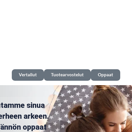
Vertailut
Tuotearvostelut
Oppaat
utamme sinua
erheen arkeen.
ytännön oppaat