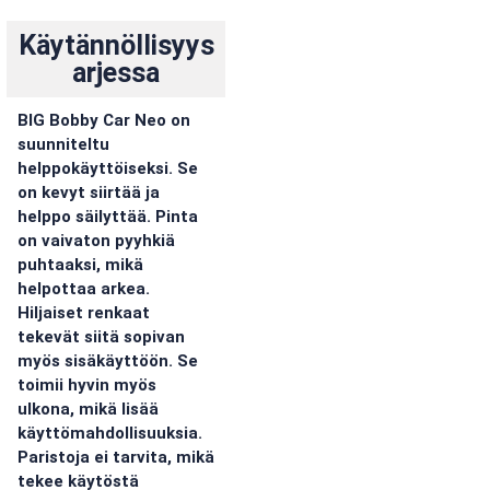
Käytännöllisyys
arjessa
BIG Bobby Car Neo on
suunniteltu
helppokäyttöiseksi. Se
on kevyt siirtää ja
helppo säilyttää. Pinta
on vaivaton pyyhkiä
puhtaaksi, mikä
helpottaa arkea.
Hiljaiset renkaat
tekevät siitä sopivan
myös sisäkäyttöön. Se
toimii hyvin myös
ulkona, mikä lisää
käyttömahdollisuuksia.
Paristoja ei tarvita, mikä
tekee käytöstä