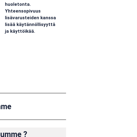
huoletonta.
Yhteensopivuus
lisävarusteiden kanssa
lisää käytännöllisyyttä
ja käyttöikää.
mme
luumme ?