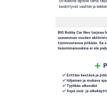
Eri-ikäisille lapsille tämä t
keskittyvät vauhtiin ja leikki
BIG Bobby Car Neo tarjoaa h
useamman vuoden aktiivista k
toimivuutensa pitkään. Se so
lisäominaisuuksia ei ole pa
P
✅ Erittäin kestävä ja pit
✅ Hiljainen ja mukava aja
✅ Tyylikäs ulkonäkö
✅ Sopii sisä- ja ulkokäyt