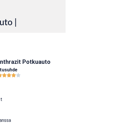
uto |
nthrazit Potkuauto
atusuhde
at
kanssa