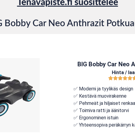
Tenavapiste.fi suosittelee
G Bobby Car Neo Anthrazit Potkua
BIG Bobby Car Neo A
Hinta / la
✅ Moderni ja tyylikäs design
✅ Kestävä muovirakenne
✅ Pehmeät ja hiljaiset renka
✅ Toimiva ratti ja äänitorvi
✅ Ergonominen istuin
✅ Yhteensopiva peräkärryn 