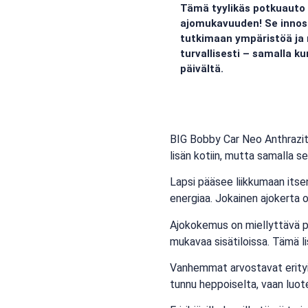
Tämä tyylikäs potkuauto 
ajomukavuuden! Se innost
tutkimaan ympäristöä ja
turvallisesti – samalla ku
päivältä.
BIG Bobby Car Neo Anthrazit 
lisän kotiin, mutta samalla 
Lapsi pääsee liikkumaan itsen
energiaa. Jokainen ajokerta on
Ajokokemus on miellyttävä pe
mukavaa sisätiloissa. Tämä li
Vanhemmat arvostavat erityis
tunnu heppoiselta, vaan luot