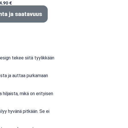
4.90 €
nta ja saatavuus
sign tekee siitä tyylikkään
vista ja auttaa purkamaan
iljaista, mikä on erityisen
lyy hyvänä pitkään. Se ei