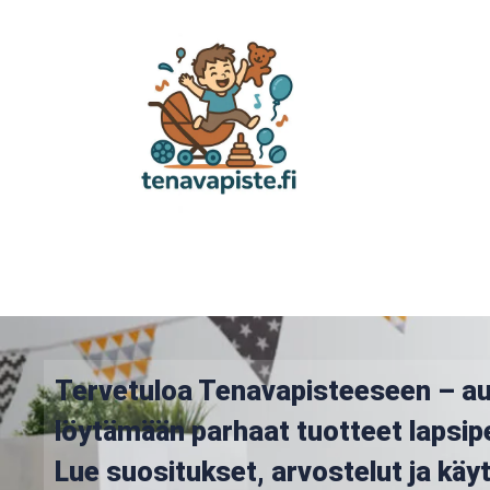
Tervetuloa Tenavapisteeseen – a
löytämään parhaat tuotteet lapsip
Lue suositukset, arvostelut ja kä