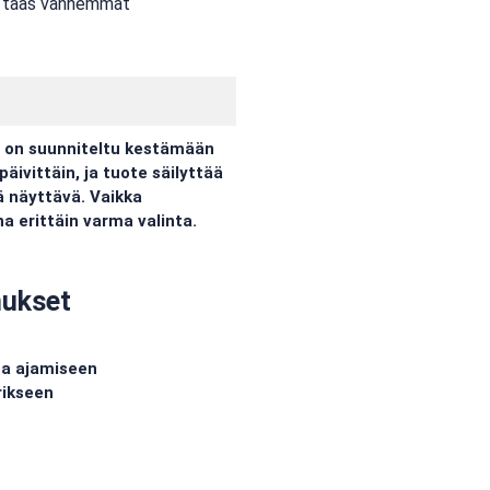
kun taas vanhemmat
e on suunniteltu kestämään
äivittäin, ja tuote säilyttää
tä näyttävä. Vaikka
a erittäin varma valinta.
nukset
sa ajamiseen
rikseen