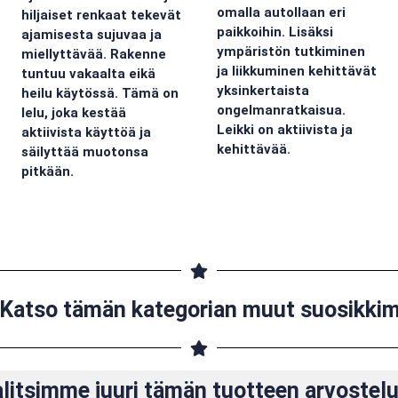
omalla autollaan eri
hiljaiset renkaat tekevät
paikkoihin. Lisäksi
ajamisesta sujuvaa ja
ympäristön tutkiminen
miellyttävää. Rakenne
ja liikkuminen kehittävät
tuntuu vakaalta eikä
yksinkertaista
heilu käytössä. Tämä on
ongelmanratkaisua.
lelu, joka kestää
Leikki on aktiivista ja
aktiivista käyttöä ja
kehittävää.
säilyttää muotonsa
pitkään.
Katso tämän kategorian muut suosikki
alitsimme juuri tämän tuotteen arvoste