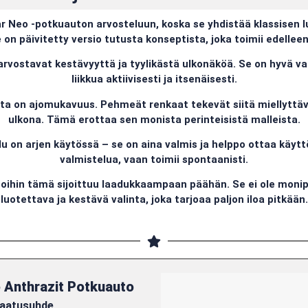
r Neo -potkuauton arvosteluun, koska se yhdistää klassisen 
on päivitetty versio tutusta konseptista, joka toimii edellee
arvostavat kestävyyttä ja tyylikästä ulkonäköä. Se on hyvä val
liikkua aktiivisesti ja itsenäisesti.
ta on ajomukavuus. Pehmeät renkaat tekevät siitä miellyttäv
ulkona. Tämä erottaa sen monista perinteisistä malleista.
 on arjen käytössä – se on aina valmis ja helppo ottaa käyttö
valmistelua, vaan toimii spontaanisti.
ihin tämä sijoittuu laadukkaampaan päähän. Se ei ole monipu
luotettava ja kestävä valinta, joka tarjoaa paljon iloa pitkään.
 Anthrazit Potkuauto
 laatusuhde