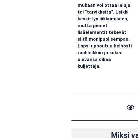
mukaan voi ottaa leluja
tai “tarvikkeita”. Leikki
keskittyy liikkumiseen,
mutta pienet
lisäelementit tekevät
siitä monipuolisempaa.
Lapsi uppoutuu helposti
roolileikkiin ja kokee
olevansa oikea
kuljettaja.
Miksi v