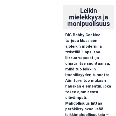
Leikin
mielekkyys ja
monipuolisuus
BIG Bobby Car Neo
tarjoaa klassisen
ajoleikin modernilla
twistillä. Lapsi saa
liikkua vapaasti ja
ohjata itse suuntaansa,
mikä tuo leikkiin
itsenäisyyden tunnetta.
Äänitorvi tuo mukaan
hauskan elementin, joka
tekee ajamisesta
elävämpää.
Mahdollisuus liittää
peräkärry avaa lisää
leikkimahdollisuuksia –