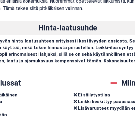
arjoaa erilaisia kokemuksia. Nuoremmat opettelevat liikkumista, 
in. Tämä tekee siitä pitkäikäisen valinnan.
Hinta-laatusuhde
yvän hinta-laatusuhteen erityisesti kestävyyden ansiosta. S
äyttöä, mikä tekee hinnasta perustellun. Leikki-iloa syntyy p
pii erinomaisesti lahjaksi, sillä se on sekä käytännöllinen et
ljon, laatu ja ajomukavuus kompensoivat tämän. Kokonaisuuten
lussat
Mii
käikäinen
❌ Ei säilytystilaa
a
❌ Leikki keskittyy pääasias
❌ Lisävarusteet myydään e
töön