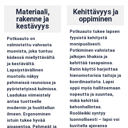
Materiaali,
Kehittävyys ja
rakenne ja
oppiminen
kestävyys
Potkuauto tukee lapsen
fyysistä kehitystä
Potkuauto on
monipuolisesti.
valmistettu vahvasta
Potkiminen vahvistaa
muovista, joka tuntuu
jalkojen lihaksia ja
kädessä miellyttävältä
kehittää tasapainoa.
ja kestävältä.
Ratin käyttö harjoittaa
Lapsiystävällinen
hienomotorisia taitoja ja
muotoilu näkyy
koordinaatiota. Lapsi
pehmeissä reunoissa ja
oppii myös hallitsemaan
pyöristetyissä kulmissa.
nopeutta ja suuntaa,
Laadukas viimeistely
mikä kehittää
antaa tuotteelle
kehonhallintaa.
modernin ja huolitellun
Roolileikki syntyy
ilmeen. Ergonominen
luonnollisesti – lapsi voi
istuin tukee hyvää
kuvitella ajavansa
ajoasentoa. Pehmeät ja