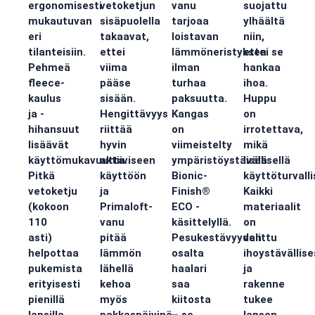
ergonomisesti
vetoketjun
vanu
suojattu
mukautuvan
sisäpuolella
tarjoaa
ylhäältä
eri
takaavat,
loistavan
niin,
tilanteisiin.
ettei
lämmöneristyksen
ettei se
Pehmeä
viima
ilman
hankaa
fleece-
pääse
turhaa
ihoa.
kaulus
sisään.
paksuutta.
Huppu
ja -
Hengittävyys
Kangas
on
hihansuut
riittää
on
irrotettava,
lisäävät
hyvin
viimeistelty
mikä
käyttömukavuutta.
aktiiviseen
ympäristöystävällisellä
lisää
Pitkä
käyttöön
Bionic-
käyttöturvalli
vetoketju
ja
Finish®
Kaikki
(kokoon
Primaloft-
ECO -
materiaalit
110
vanu
käsittelyllä.
on
asti)
pitää
Pesukestävyyden
valittu
helpottaa
lämmön
osalta
ihoystävällise
pukemista
lähellä
haalari
ja
erityisesti
kehoa
saa
rakenne
pienillä
myös
kiitosta
tukee