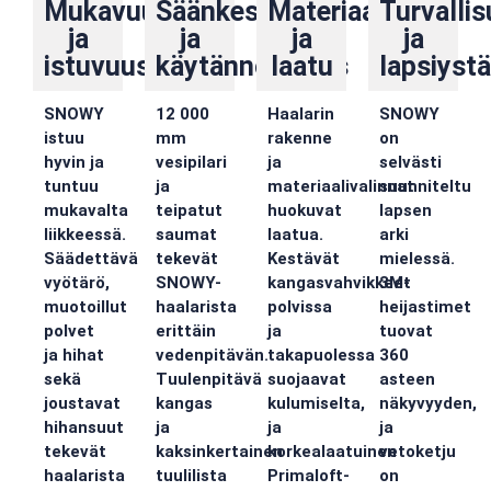
Mukavuus
Säänkestävyys
Materiaali
Turvalli
ja
ja
ja
ja
istuvuus
käytännöllisyys
laatu
lapsiystä
SNOWY
12 000
Haalarin
SNOWY
istuu
mm
rakenne
on
hyvin ja
vesipilari
ja
selvästi
tuntuu
ja
materiaalivalinnat
suunniteltu
mukavalta
teipatut
huokuvat
lapsen
liikkeessä.
saumat
laatua.
arki
Säädettävä
tekevät
Kestävät
mielessä.
vyötärö,
SNOWY-
kangasvahvikkeet
3M-
muotoillut
haalarista
polvissa
heijastimet
polvet
erittäin
ja
tuovat
ja hihat
vedenpitävän.
takapuolessa
360
sekä
Tuulenpitävä
suojaavat
asteen
joustavat
kangas
kulumiselta,
näkyvyyden,
hihansuut
ja
ja
ja
tekevät
kaksinkertainen
korkealaatuinen
vetoketju
haalarista
tuulilista
Primaloft-
on