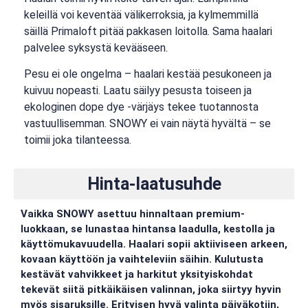
keleillä voi keventää välikerroksia, ja kylmemmillä
säillä Primaloft pitää pakkasen loitolla. Sama haalari
palvelee syksystä kevääseen.
Pesu ei ole ongelma – haalari kestää pesukoneen ja
kuivuu nopeasti. Laatu säilyy pesusta toiseen ja
ekologinen dope dye -värjäys tekee tuotannosta
vastuullisemman. SNOWY ei vain näytä hyvältä – se
toimii joka tilanteessa.
Hinta-laatusuhde
Vaikka SNOWY asettuu hinnaltaan premium-
luokkaan, se lunastaa hintansa laadulla, kestolla ja
käyttömukavuudella. Haalari sopii aktiiviseen arkeen,
kovaan käyttöön ja vaihteleviin säihin. Kulutusta
kestävät vahvikkeet ja harkitut yksityiskohdat
tekevät siitä pitkäikäisen valinnan, joka siirtyy hyvin
myös sisaruksille. Erityisen hyvä valinta päiväkotiin,