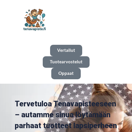
Vertailut
Tuotearvostelut
Oppaat
Tervetuloa Tenavapisteeseen
– autamme sinua löytämään
parhaat tuotteet lapsiperheen