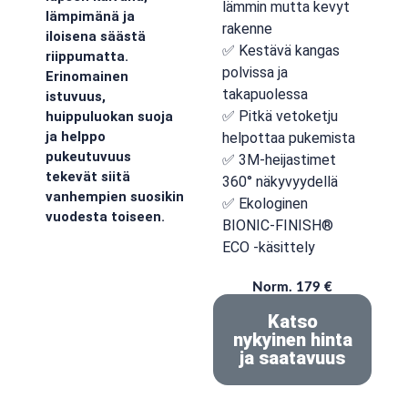
lämmin mutta kevyt
lämpimänä ja
rakenne
iloisena säästä
✅ Kestävä kangas
riippumatta.
polvissa ja
Erinomainen
takapuolessa
istuvuus,
✅ Pitkä vetoketju
huippuluokan suoja
ja helppo
helpottaa pukemista
pukeutuvuus
✅ 3M-heijastimet
tekevät siitä
360° näkyvyydellä
vanhempien suosikin
✅ Ekologinen
vuodesta toiseen.
BIONIC-FINISH®
ECO -käsittely
Norm. 179 €
Katso
nykyinen hinta
ja saatavuus