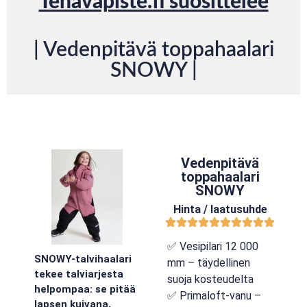
Tenavapiste.fi suosittelee
| Vedenpitävä toppahaalari
SNOWY |
Vedenpitävä
toppahaalari
SNOWY
Hinta / laatusuhde
✅ Vesipilari 12 000
SNOWY-talvihaalari
mm – täydellinen
tekee talviarjesta
suoja kosteudelta
helpompaa: se pitää
✅ Primaloft-vanu –
lapsen kuivana,