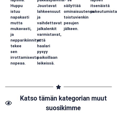
lapsilla.
pakkaspäivinä.
– se
lapsen
Huppu
Joustavat
säilyttää
itsenäistä
istuu
lahkeensuut
ominaisuutensa
pukeutumista
napakasti
ja
toistuvienkin
mutta
vaihdettavat
pesujen
mukavasti,
jalkalenkit
jälkeen.
ja
varmistavat,
nepparikiinnitys
että
tekee
haalari
sen
pysyy
irrottamisesta
paikoillaan
nopeaa.
leikeissä.
Katso tämän kategorian muut
suosikimme