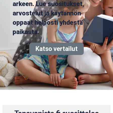
arkeen. Lue suositukset,
arvostelut ja käytännön
oppaat helposti yhdestä
paikasta.
Katso vertailut