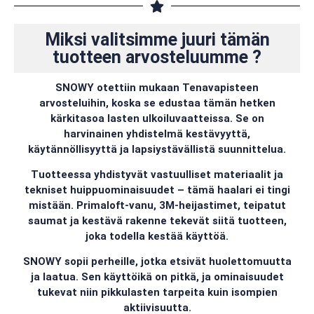
Miksi valitsimme juuri tämän
tuotteen arvosteluumme ?
SNOWY otettiin mukaan Tenavapisteen
arvosteluihin, koska se edustaa tämän hetken
kärkitasoa lasten ulkoiluvaatteissa. Se on
harvinainen yhdistelmä kestävyyttä,
käytännöllisyyttä ja lapsiystävällistä suunnittelua.
Tuotteessa yhdistyvät vastuulliset materiaalit ja
tekniset huippuominaisuudet – tämä haalari ei tingi
mistään. Primaloft-vanu, 3M-heijastimet, teipatut
saumat ja kestävä rakenne tekevät siitä tuotteen,
joka todella kestää käyttöä.
SNOWY sopii perheille, jotka etsivät huolettomuutta
ja laatua. Sen käyttöikä on pitkä, ja ominaisuudet
tukevat niin pikkulasten tarpeita kuin isompien
aktiivisuutta.