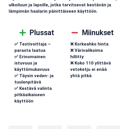
ulkoiluun ja lapsille, jotka tarvitsevat kestävän ja
lämpimän haalarin päivittäiseen käyttöön.
Plussat
Miinukset
✅ Testivoittaja –
❌ Korkeahko hinta
parasta laatua
❌ Värivalikoima
✅ Erinomainen
hillitty
istuvuus ja
❌ Koko 110 ylittävä
käyttömukavuus
vetoketju ei enää
✅ Täysin veden- ja
yhtä pitkä
tuulenpitävä
✅ Kestävä valinta
pitkäaikaiseen
käyttöön