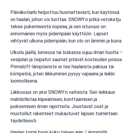
Päiväkotiarki helpottuu huomattavasti, kun käytössä
on haalari, johon voi luottaa. SNOWY:n pitkä vetoketju
tekee pukemisesta nopeaa, ja sen istuvuus on
erinomainen myös pidempään käyttöön. Lapset
viihtyvät ulkona pidempään, kun olo on lämmin ja kuiva.
Ulkoilu jäällä, lumessa tai loskassa sujuu ilman huolta –
vesipilari ja teipatut saumat pitävät kosteuden poissa.
Primaloft-lämpöeriste ei tee haalarista paksua tai
kömpelöä, joten liikkuminen pysyy vapaana ja leikki
luonnollisena.
Liikkuvuus on yksi SNOWY:n valteista. Sen leikkaus
mahdollistaa kiipeämisen, konttaamisen ja
juoksemisen ilman rajoitteita. Joustavat osat ja
muotoillut rakenteet mukautuvat lapsen toimintaan
täydellisesti.
Haalari toimii hyvin koko talven ajan. Lämpimillä