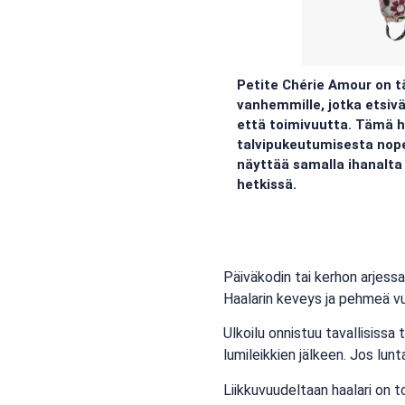
Petite Chérie Amour on tä
vanhemmille, jotka etsivä
että toimivuutta. Tämä h
talvipukeutumisesta nope
näyttää samalla ihanalta 
hetkissä.
Päiväkodin tai kerhon arjessa
Haalarin keveys ja pehmeä vuor
Ulkoilu onnistuu tavallisissa 
lumileikkien jälkeen. Jos lunt
Liikkuvuudeltaan haalari on 