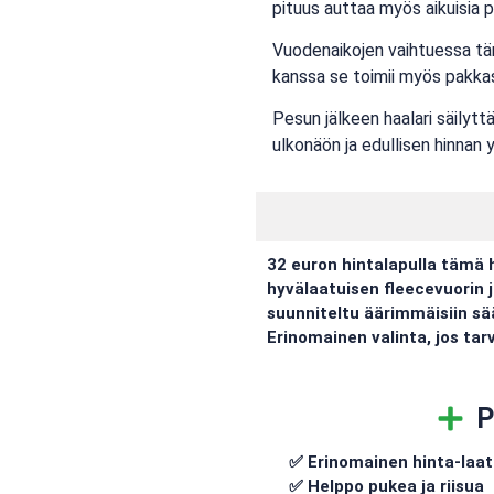
pituus auttaa myös aikuisia p
Vuodenaikojen vaihtuessa tämä
kanssa se toimii myös pakkasi
Pesun jälkeen haalari säilytt
ulkonäön ja edullisen hinnan 
32 euron hintalapulla tämä h
hyvälaatuisen fleecevuorin 
suunniteltu äärimmäisiin sääo
Erinomainen valinta, jos tarv
P
✅ Erinomainen hinta-laa
✅ Helppo pukea ja riisua