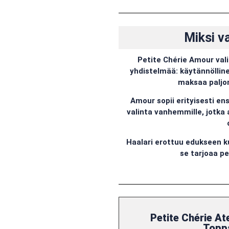
Miksi v
Petite Chérie Amour val
yhdistelmää: käytännölline
maksaa paljon
Amour sopii erityisesti ens
valinta vanhemmille, jotka 
Haalari erottuu edukseen ku
se tarjoaa pe
Petite Chérie At
Toppa