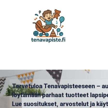
Tervetuloa Tenavapisteeseen – a
löytämään parhaat tuotteet lapsip
Lue suositukset, arvostelut ja kä