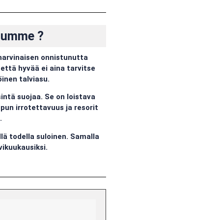
luumme ?
harvinaisen onnistunutta
että hyvää ei aina tarvitse
inen talviasu.
sintä suojaa. Se on loistava
pun irrotettavuus ja resorit
.
lä todella suloinen. Samalla
vikuukausiksi.