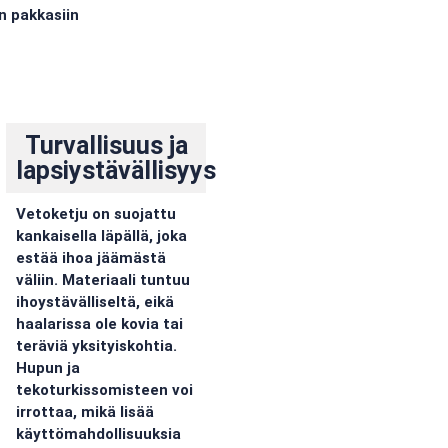
n pakkasiin
Turvallisuus ja
lapsiystävällisyys
Vetoketju on suojattu
kankaisella läpällä, joka
estää ihoa jäämästä
väliin. Materiaali tuntuu
ihoystävälliseltä, eikä
haalarissa ole kovia tai
teräviä yksityiskohtia.
Hupun ja
tekoturkissomisteen voi
irrottaa, mikä lisää
käyttömahdollisuuksia