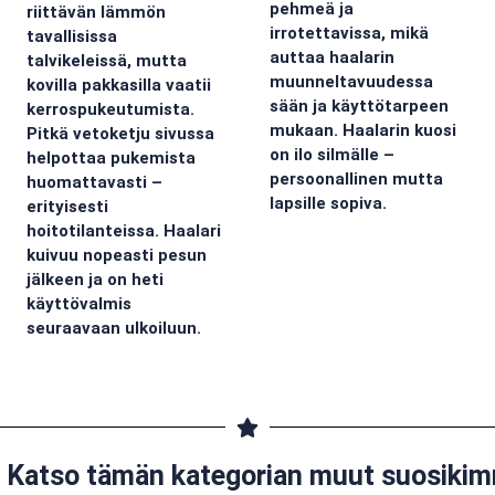
pehmeä ja
riittävän lämmön
irrotettavissa, mikä
tavallisissa
auttaa haalarin
talvikeleissä, mutta
muunneltavuudessa
kovilla pakkasilla vaatii
sään ja käyttötarpeen
kerrospukeutumista.
mukaan. Haalarin kuosi
Pitkä vetoketju sivussa
on ilo silmälle –
helpottaa pukemista
persoonallinen mutta
huomattavasti –
lapsille sopiva.
erityisesti
hoitotilanteissa. Haalari
kuivuu nopeasti pesun
jälkeen ja on heti
käyttövalmis
seuraavaan ulkoiluun.
Katso tämän kategorian muut suosiki