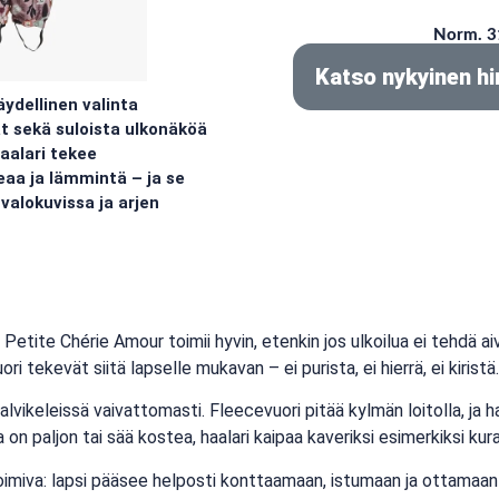
Norm. 3
Katso nykyinen hi
ydellinen valinta
t sekä suloista ulkonäköä
aalari tekee
aa ja lämmintä – ja se
valokuvissa ja arjen
 Petite Chérie Amour toimii hyvin, etenkin jos ulkoilua ei tehdä a
i tekevät siitä lapselle mukavan – ei purista, ei hierrä, ei kiristä.
talvikeleissä vaivattomasti. Fleecevuori pitää kylmän loitolla, ja 
a on paljon tai sää kostea, haalari kaipaa kaveriksi esimerkiksi kur
toimiva: lapsi pääsee helposti konttaamaan, istumaan ja ottamaan