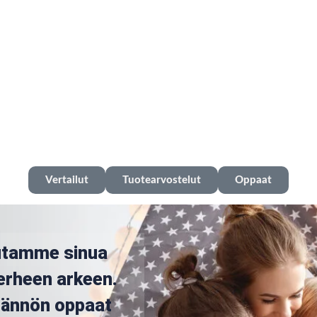
Vertailut
Tuotearvostelut
Oppaat
utamme sinua
erheen arkeen.
ytännön oppaat