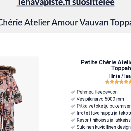
Tenavapiste.fi suosittelee
 Chérie Atelier Amour Vauvan Toppa
Petite Chérie Ate
Toppah
Hinta / la
✅ Pehmeä fleecevuori
✅ Vesipilariarvo 5000 mm
✅ Pitkä vetoketju pukemisen
✅ Irrotettava huppu ja tekot
✅ Resorit hihoissa ja lahkeis
✅ Suloinen kuviollinen design