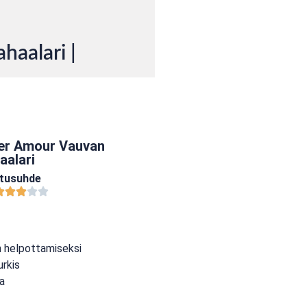
haalari |
lier Amour Vauvan
aalari
atusuhde
 helpottamiseksi
urkis
sa