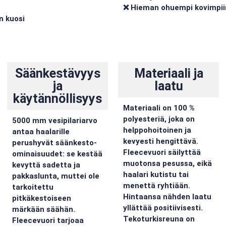
❌ Hieman ohuempi kovimpii
n kuosi
Säänkestävyys
Materiaali ja
ja
laatu
käytännöllisyys
Materiaali on 100 %
polyesteriä, joka on
5000 mm vesipilariarvo
helppohoitoinen ja
antaa haalarille
kevyesti hengittävä.
perushyvät säänkesto-
Fleecevuori säilyttää
ominaisuudet: se kestää
muotonsa pesussa, eikä
kevyttä sadetta ja
haalari kutistu tai
pakkaslunta, muttei ole
menettä ryhtiään.
tarkoitettu
Hintaansa nähden laatu
pitkäkestoiseen
yllättää positiivisesti.
märkään säähän.
Tekoturkisreuna on
Fleecevuori tarjoaa