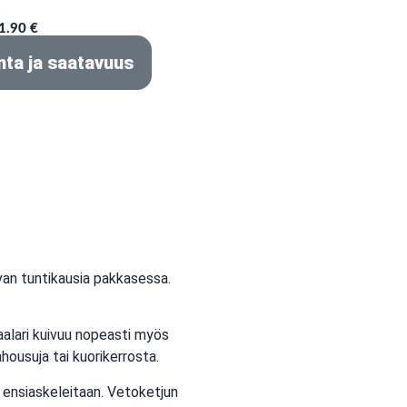
1.90 €
nta ja saatavuus
ivan tuntikausia pakkasessa.
haalari kuivuu nopeasti myös
ahousuja tai kuorikerrosta.
 ensiaskeleitaan. Vetoketjun