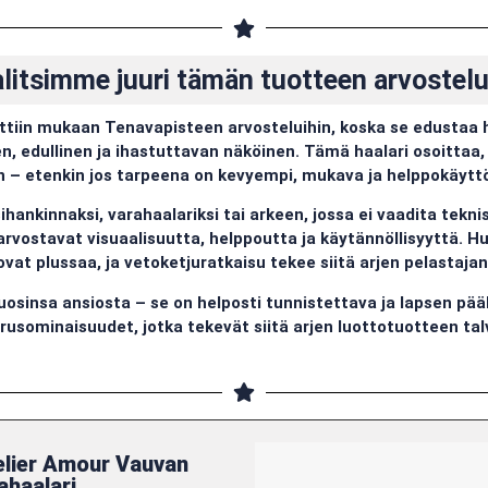
alitsimme juuri tämän tuotteen arvoste
ittiin mukaan Tenavapisteen arvosteluihin, koska se edustaa 
n, edullinen ja ihastuttavan näköinen. Tämä haalari osoittaa, 
 – etenkin jos tarpeena on kevyempi, mukava ja helppokäyttö
ihankinnaksi, varahaalariksi tai arkeen, jossa ei vaadita tekni
arvostavat visuaalisuutta, helppoutta ja käytännöllisyyttä. Hu
ovat plussaa, ja vetoketjuratkaisu tekee siitä arjen pelastajan
osinsa ansiosta – se on helposti tunnistettava ja lapsen pääl
rusominaisuudet, jotka tekevät siitä arjen luottotuotteen tal
elier Amour Vauvan
haalari