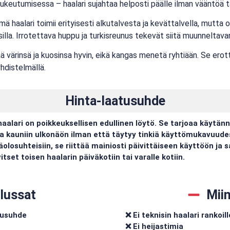
ukeutumisessa – haalari sujahtaa helposti päälle ilman vääntöä t
 haalari toimii erityisesti alkutalvesta ja kevättalvella, mutta 
lla. Irrotettava huppu ja turkisreunus tekevät siitä muunneltavan 
ää värinsä ja kuosinsa hyvin, eikä kangas menetä ryhtiään. Se ero
yhdistelmällä.
Hinta-laatusuhde
aalari on poikkeuksellisen edullinen löytö. Se tarjoaa käytän
ja kauniin ulkonäön ilman että täytyy tinkiä käyttömukavuudes
losuhteisiin, se riittää mainiosti päivittäiseen käyttöön ja sa
itset toisen haalarin päiväkotiin tai varalle kotiin.
lussat
Mii
tusuhde
❌ Ei teknisin haalari rankoill
❌ Ei heijastimia