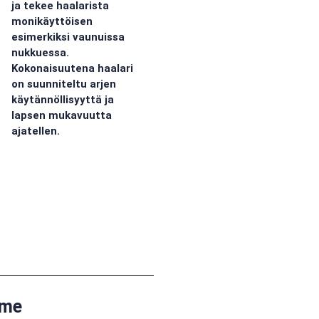
ja tekee haalarista
monikäyttöisen
esimerkiksi vaunuissa
nukkuessa.
Kokonaisuutena haalari
on suunniteltu arjen
käytännöllisyyttä ja
lapsen mukavuutta
ajatellen.
mme