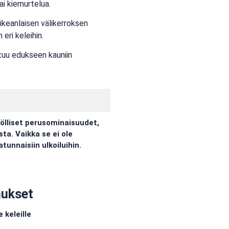
ai kiemurtelua.
oikeanlaisen välikerroksen
eri keleihin.
ttuu edukseen kauniin
nölliset perusominaisuudet,
ta. Vaikka se ei ole
tunnaisiin ulkoiluihin.
nukset
e keleille