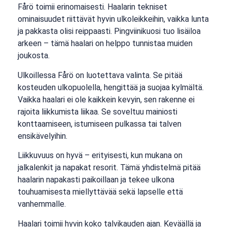
Fårö toimii erinomaisesti. Haalarin tekniset
ominaisuudet riittävät hyvin ulkoleikkeihin, vaikka lunta
ja pakkasta olisi reippaasti. Pingviinikuosi tuo lisäiloa
arkeen – tämä haalari on helppo tunnistaa muiden
joukosta.
Ulkoillessa Fårö on luotettava valinta. Se pitää
kosteuden ulkopuolella, hengittää ja suojaa kylmältä.
Vaikka haalari ei ole kaikkein kevyin, sen rakenne ei
rajoita liikkumista liikaa. Se soveltuu mainiosti
konttaamiseen, istumiseen pulkassa tai talven
ensikävelyihin.
Liikkuvuus on hyvä – erityisesti, kun mukana on
jalkalenkit ja napakat resorit. Tämä yhdistelmä pitää
haalarin napakasti paikoillaan ja tekee ulkona
touhuamisesta miellyttävää sekä lapselle että
vanhemmalle.
Haalari toimii hyvin koko talvikauden ajan. Keväällä ja