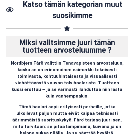
Katso tämän kategorian muut
suosikimme
Miksi valitsimme juuri tämän
tuotteen arvosteluumme ?
Nordbjørn Fårö valittiin Tenavapisteen arvosteluun,
koska se on erinomainen esimerkki teknisesti
toimivasta, kohtuuhintaisesta ja visuaalisesti
viehättävästä vauvan talvihaalarista. Tuotteen
kuosi erottuu – ja se varmasti ilahduttaa niin lasta
kuin vanhempaakin.
Tämä haalari sopii erityisesti perheille, jotka
ulkoilevat paljon mutta eivät kaipaa teknisesti
äärimmäistä suorituskykyä. Fårö tarjoaa juuri sen,
mitä tarvitaan: se pitää lämpimänä, kuivana ja on
helppo pukea päälle. Ja se näyttää hyvältä.