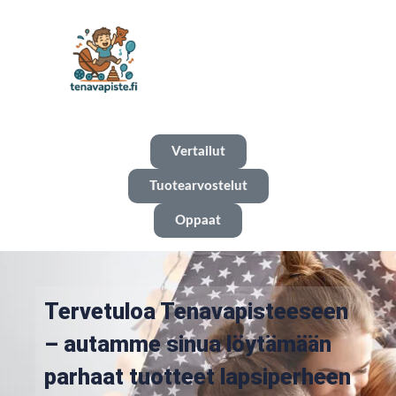
Vertailut
Tuotearvostelut
Oppaat
Tervetuloa Tenavapisteeseen
– autamme sinua löytämään
parhaat tuotteet lapsiperheen