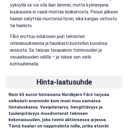
syksyllä se voi olla liian lämmin, mutta kylmimpinä
kuukausina ei vaadi montaa lisäkerrosta. Pesun jälkeen
haalari säilyttää muotonsa hyvin, eikä kangas veltostu
tai haalistu.
Fårö erottuu edukseen juuri teknisten
ominaisuuksiensa ja hauskasti kuvitellun kuosinsa
ansiosta. Se tarjoaa tasapainon toimivuuden ja
visuaalisuuden välillä – ja tekee sen vielä
kohtuuhinnalla.
Hinta-laatusuhde
Noin 65 euron hintaisena Nordbjørn Fårö tarjoaa
selkeästi enemmän kuin moni muu samassa
hintaluokassa. Vesipilariarvo, hengittävyys ja
tuulenpitävyys muodostavat teknisen
kokonaisuuden, joka toimii aktiivisessa arjessa.
Tämä haalari on nappivalinta niille, jotka etsivät