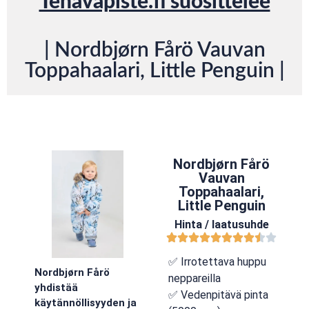
Tenavapiste.fi suosittelee
| Nordbjørn Fårö Vauvan
Toppahaalari, Little Penguin |
Nordbjørn Fårö
Vauvan
Toppahaalari,
Little Penguin
Hinta / laatusuhde
✅ Irrotettava huppu
Nordbjørn Fårö
neppareilla
yhdistää
✅ Vedenpitävä pinta
käytännöllisyyden ja