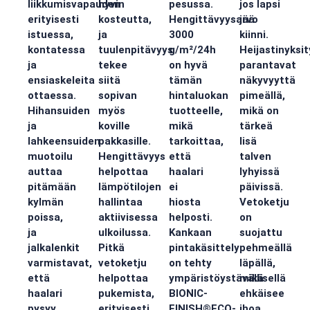
liikkumisvapauden
hyvin
pesussa.
jos lapsi
erityisesti
kosteutta,
Hengittävyysarvo
jää
istuessa,
ja
3000
kiinni.
kontatessa
tuulenpitävyys
g/m²/24h
Heijastinyksi
ja
tekee
on hyvä
parantavat
ensiaskeleita
siitä
tämän
näkyvyyttä
ottaessa.
sopivan
hintaluokan
pimeällä,
Hihansuiden
myös
tuotteelle,
mikä on
ja
koville
mikä
tärkeä
lahkeensuiden
pakkasille.
tarkoittaa,
lisä
muotoilu
Hengittävyys
että
talven
auttaa
helpottaa
haalari
lyhyissä
pitämään
lämpötilojen
ei
päivissä.
kylmän
hallintaa
hiosta
Vetoketju
poissa,
aktiivisessa
helposti.
on
ja
ulkoilussa.
Kankaan
suojattu
jalkalenkit
Pitkä
pintakäsittely
pehmeällä
varmistavat,
vetoketju
on tehty
läpällä,
että
helpottaa
ympäristöystävällisellä
mikä
haalari
pukemista,
BIONIC-
ehkäisee
pysyy
erityisesti
FINISH®ECO-
ihoa