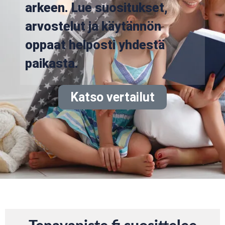
arkeen. Lue suositukset,
arvostelut ja käytännön
oppaat helposti yhdestä
paikasta.
Katso vertailut