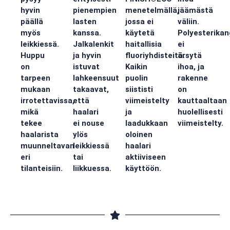
hyvin
pienempien
menetelmällä,
jäämästä
päällä
lasten
jossa ei
väliin.
myös
kanssa.
käytetä
Polyesterika
leikkiessä.
Jalkalenkit
haitallisia
ei
Huppu
ja hyvin
fluoriyhdisteitä.
ärsytä
on
istuvat
Kaikin
ihoa, ja
tarpeen
lahkeensuut
puolin
rakenne
mukaan
takaavat,
siististi
on
irrotettavissa,
että
viimeistelty
kauttaaltaan
mikä
haalari
ja
huolellisesti
tekee
ei nouse
laadukkaan
viimeistelty.
haalarista
ylös
oloinen
muunneltavan
leikkiessä
haalari
eri
tai
aktiiviseen
tilanteisiin.
liikkuessa.
käyttöön.