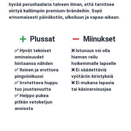
hyvää perushaalaria talveen ilman, että tarvitsee
siirtyä kalliimpiin premium-brändeihin. Sopii
erinomaisesti päiväkotiin, ulkoiluun ja vapaa-aikaan.
Plussat
Miinukset
✅ Hyvät tekniset
❌ Istuvuus voi olla
ominaisuudet
hieman reilu
hintaansa nähden
hoikemmalle lapselle
✅ Iloinen ja erottuva
❌ Ei säädettäviä
pingviinikuosi
vyötärön kiristyksiä
✅ Irrotettava huppu
❌ Ei mukana lapasia
tuo joustavuutta
tai käsivarsisuojaa
✅ Helppo pukea
pitkän vetoketjun
ansiosta