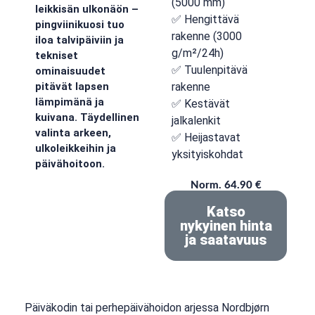
(5000 mm)
leikkisän ulkonäön –
✅ Hengittävä
pingviinikuosi tuo
rakenne (3000
iloa talvipäiviin ja
g/m²/24h)
tekniset
✅ Tuulenpitävä
ominaisuudet
rakenne
pitävät lapsen
lämpimänä ja
✅ Kestävät
kuivana. Täydellinen
jalkalenkit
valinta arkeen,
✅ Heijastavat
ulkoleikkeihin ja
yksityiskohdat
päivähoitoon.
Norm. 64.90 €
Katso
nykyinen hinta
ja saatavuus
Päiväkodin tai perhepäivähoidon arjessa Nordbjørn