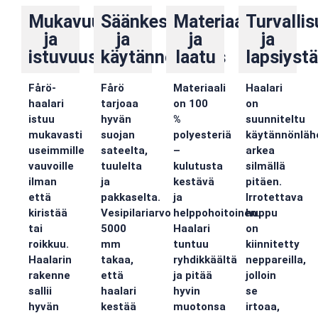
Mukavuus
Säänkestävyys
Materiaali
Turvalli
ja
ja
ja
ja
istuvuus
käytännöllisyys
laatu
lapsiystä
Fårö-
Fårö
Materiaali
Haalari
haalari
tarjoaa
on 100
on
istuu
hyvän
%
suunniteltu
mukavasti
suojan
polyesteriä
käytännönlähe
useimmille
sateelta,
–
arkea
vauvoille
tuulelta
kulutusta
silmällä
ilman
ja
kestävä
pitäen.
että
pakkaselta.
ja
Irrotettava
kiristää
Vesipilariarvo
helppohoitoinen.
huppu
tai
5000
Haalari
on
roikkuu.
mm
tuntuu
kiinnitetty
Haalarin
takaa,
ryhdikkäältä
neppareilla,
rakenne
että
ja pitää
jolloin
sallii
haalari
hyvin
se
hyvän
kestää
muotonsa
irtoaa,