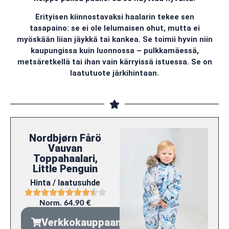
Erityisen kiinnostavaksi haalarin tekee sen
tasapaino: se ei ole lelumaisen ohut, mutta ei
myöskään liian jäykkä tai kankea. Se toimii hyvin niin
kaupungissa kuin luonnossa – pulkkamäessä,
metsäretkellä tai ihan vain kärryissä istuessa. Se on
laatutuote järkihintaan.
Nordbjørn Fårö
Vauvan
Toppahaalari,
Little Penguin
Hinta / laatusuhde
Norm. 64.90 €
Verkkokauppaan