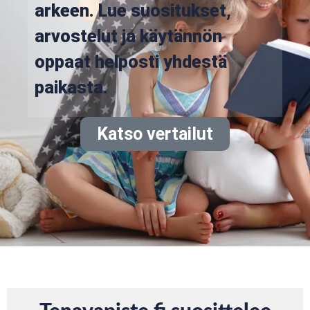
arkeen. Lue suositukset,
arvostelut ja käytännön
oppaat helposti yhdestä
paikasta.
Katso vertailut