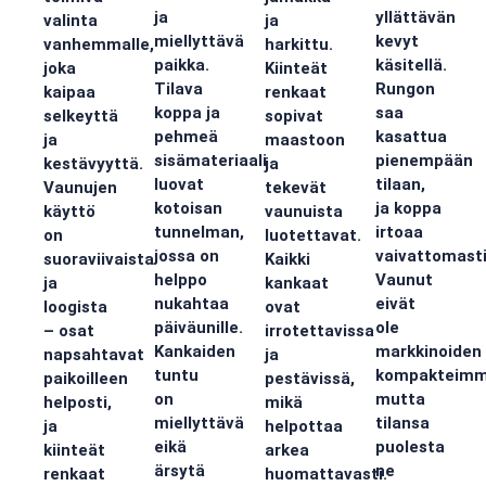
ja
yllättävän
valinta
ja
miellyttävä
kevyt
vanhemmalle,
harkittu.
paikka.
käsitellä.
joka
Kiinteät
Tilava
Rungon
kaipaa
renkaat
koppa ja
saa
selkeyttä
sopivat
pehmeä
kasattua
ja
maastoon
sisämateriaali
pienempään
kestävyyttä.
ja
luovat
tilaan,
Vaunujen
tekevät
kotoisan
ja koppa
käyttö
vaunuista
tunnelman,
irtoaa
on
luotettavat.
jossa on
vaivattomasti
suoraviivaista
Kaikki
helppo
Vaunut
ja
kankaat
nukahtaa
eivät
loogista
ovat
päiväunille.
ole
– osat
irrotettavissa
Kankaiden
markkinoiden
napsahtavat
ja
tuntu
kompakteimm
paikoilleen
pestävissä,
on
mutta
helposti,
mikä
miellyttävä
tilansa
ja
helpottaa
eikä
puolesta
kiinteät
arkea
ärsytä
ne
renkaat
huomattavasti.