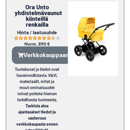
Ora Unto
yhdistelmävaunut
kiinteillä
renkailla
Hinta / laatusuhde
Norm. 890 €
Verkkokauppaan
Tuotekuvat ja tiedot ovat
havainnollistavia. Värit,
materiaalit, mitat ja
muut ominaisuudet
voivat poiketa hieman
todellisesta tuotteesta.
Tarkista aina
ajantasaiset tiedot ja
saatavuus
verkkokaupasta ennen