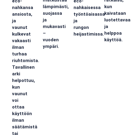
matkustaa
ratkaisu,
eco-
eco-
lämpimästi,
kun
nahkansa
nahkaisessa
suojassa
kaivataan
ansiosta,
työntöaisassa
ja
luotettavaa
ja
ja
mukavasti
ja
vaunut
rungon
–
helppoa
kulkevat
heijastimissa.
vuoden
käyttöä.
vakaasti
ympäri.
ilman
turhaa
riuhtomista.
Tavallinen
arki
helpottuu,
kun
vaunut
voi
ottaa
käyttöön
ilman
säätämistä
tai