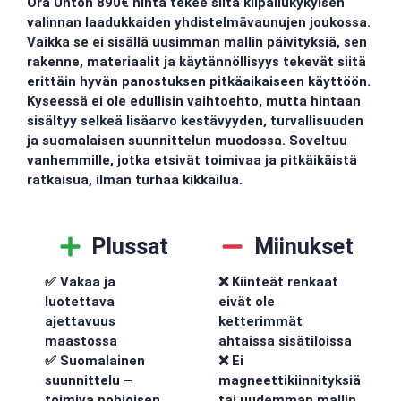
Ora Unton 890€ hinta tekee siitä kilpailukykyisen
valinnan laadukkaiden yhdistelmävaunujen joukossa.
Vaikka se ei sisällä uusimman mallin päivityksiä, sen
rakenne, materiaalit ja käytännöllisyys tekevät siitä
erittäin hyvän panostuksen pitkäaikaiseen käyttöön.
Kyseessä ei ole edullisin vaihtoehto, mutta hintaan
sisältyy selkeä lisäarvo kestävyyden, turvallisuuden
ja suomalaisen suunnittelun muodossa. Soveltuu
vanhemmille, jotka etsivät toimivaa ja pitkäikäistä
ratkaisua, ilman turhaa kikkailua.
Plussat
Miinukset
✅ Vakaa ja
❌ Kiinteät renkaat
luotettava
eivät ole
ajettavuus
ketterimmät
maastossa
ahtaissa sisätiloissa
✅ Suomalainen
❌ Ei
suunnittelu –
magneettikiinnityksiä
toimiva pohjoisen
tai uudemman mallin