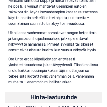
Matkalle lähtiessä koppa ja runko irtoavat toisistaan
helposti, ja vaunut mahtuvat useimpien autojen
takakonttiin. Myös isovanhempien kanssa reissatessa
käyttö on niin selkeää, ettei ohjeita juuri tarvita –
suomalainen suunnittelu näkyy toimivuudessa.
Ulkoillessa vanhemmat arvostavat rungon heijastimia
ja kangasosien heijastinnauhoja, jotka parantavat
näkyvyyttä hämärässä. Pimeät syysillat tai aikaiset
aamut eivät aiheuta huolta, kun vaunut näkyvät hyvin.
Ora Unto eroaa kilpailijoistaan erityisesti
yksinkertaisuudessa ja kestävyydessä. Tässä mallissa
ei ole kaikkein uusimpia keksintöjä, mutta juuri se
tekee siitä luotettavan: vähemmän osia, vähemmän
murheita – enemmän rauhallista arkea.
Hinta-laatusuhde