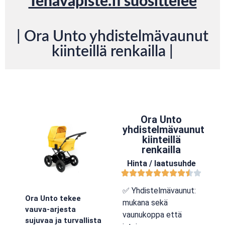
Tenavapiste.fi suosittelee
| Ora Unto yhdistelmävaunut
kiinteillä renkailla |
Ora Unto
yhdistelmävaunut
kiinteillä
renkailla
Hinta / laatusuhde
✅ Yhdistelmävaunut:
Ora Unto tekee
mukana sekä
vauva-arjesta
vaunukoppa että
sujuvaa ja turvallista