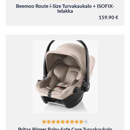
Beemoo Route i-Size Turvakaukalo + ISOFIX-
telakka
159.90 €
Britax Römer Baby-Safe Core Turvakaukalo