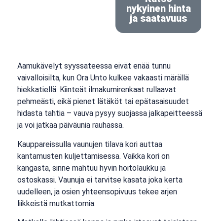
nykyinen hinta
ja saatavuus
Aamukävelyt syyssateessa eivät enää tunnu
vaivalloisilta, kun Ora Unto kulkee vakaasti märällä
hiekkatiellä. Kiinteät ilmakumirenkaat rullaavat
pehmeästi, eikä pienet lätäköt tai epätasaisuudet
hidasta tahtia – vauva pysyy suojassa jalkapeitteessä
ja voi jatkaa päiväunia rauhassa.
Kauppareissulla vaunujen tilava kori auttaa
kantamusten kuljettamisessa. Vaikka kori on
kangasta, sinne mahtuu hyvin hoitolaukku ja
ostoskassi. Vaunuja ei tarvitse kasata joka kerta
uudelleen, ja osien yhteensopivuus tekee arjen
liikkeistä mutkattomia.