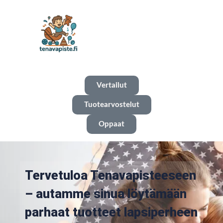
Vertailut
Tuotearvostelut
Oppaat
Tervetuloa Tenavapisteeseen
– autamme sinua löytämään
parhaat tuotteet lapsiperheen