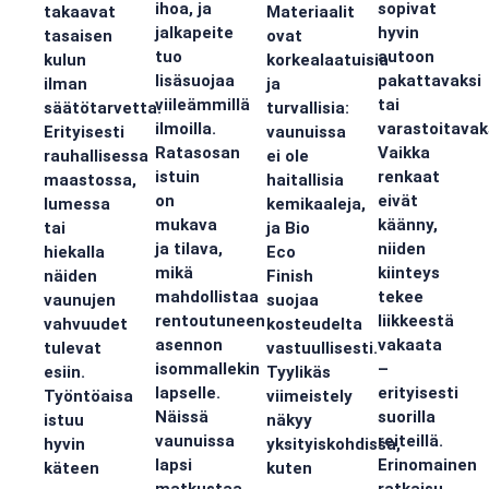
ihoa, ja
sopivat
takaavat
Materiaalit
jalkapeite
hyvin
tasaisen
ovat
tuo
autoon
kulun
korkealaatuisia
lisäsuojaa
pakattavaksi
ilman
ja
viileämmillä
tai
säätötarvetta.
turvallisia:
ilmoilla.
varastoitavak
Erityisesti
vaunuissa
Ratasosan
Vaikka
rauhallisessa
ei ole
istuin
renkaat
maastossa,
haitallisia
on
eivät
lumessa
kemikaaleja,
mukava
käänny,
tai
ja Bio
ja tilava,
niiden
hiekalla
Eco
mikä
kiinteys
näiden
Finish
mahdollistaa
tekee
vaunujen
suojaa
rentoutuneen
liikkeestä
vahvuudet
kosteudelta
asennon
vakaata
tulevat
vastuullisesti.
isommallekin
–
esiin.
Tyylikäs
lapselle.
erityisesti
Työntöaisa
viimeistely
Näissä
suorilla
istuu
näkyy
vaunuissa
reiteillä.
hyvin
yksityiskohdissa,
lapsi
Erinomainen
käteen
kuten