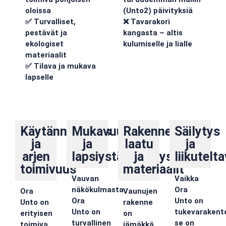
oloissa
(Unto2) päivityksiä
✅ Turvalliset,
❌ Tavarakori
pestävät ja
kangasta – altis
ekologiset
kulumiselle ja lialle
materiaalit
✅ Tilava ja mukava
lapselle
Käytännöllisyys
Mukavuus
Rakenne,
Säilytys
ja
ja
laatu
ja
arjen
lapsiystävällisyys
ja
liikutelt
toimivuus
materiaalit
Vauvan
Vaikka
näkökulmasta
Ora
Ora
Vaunujen
Ora
Unto on
Unto on
rakenne
Unto on
tukevarakent
erityisen
on
turvallinen
se on
toimiva
jämäkkä