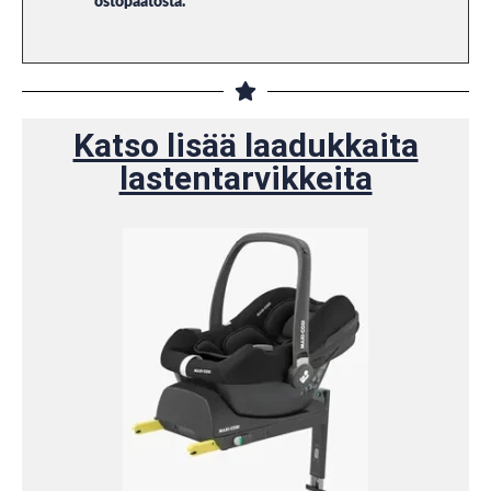
ostopäätöstä.
Katso lisää laadukkaita
lastentarvikkeita