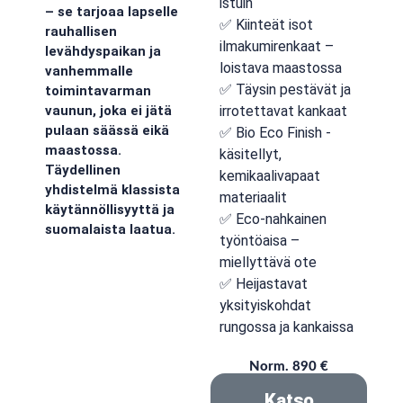
istuin
– se tarjoaa lapselle
✅ Kiinteät isot
rauhallisen
ilmakumirenkaat –
levähdyspaikan ja
loistava maastossa
vanhemmalle
✅ Täysin pestävät ja
toimintavarman
irrotettavat kankaat
vaunun, joka ei jätä
pulaan säässä eikä
✅ Bio Eco Finish -
maastossa.
käsitellyt,
Täydellinen
kemikaalivapaat
yhdistelmä klassista
materiaalit
käytännöllisyyttä ja
✅ Eco-nahkainen
suomalaista laatua.
työntöaisa –
miellyttävä ote
✅ Heijastavat
yksityiskohdat
rungossa ja kankaissa
Norm. 890 €
Katso