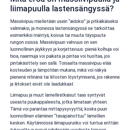
liimapuulla lastensängyssä?
Massiivipuu mielletään usein “aidoksi” ja pitkäikäiseksi
valinnaksi, ja monessa lastensängyssä se tarkoittaa
esimerkiksi mäntyä, koivua tai muuta täyspuuta
rungon osissa. Massiivipuun vahvuus on sen
luonnollinen jäykkyys ja korjattavuus: pieniä kolhuja voi
hioa, naarmuja voi paikata ja pintaa voi huoltaa, jos
pintakäsittely sen sallii. Toisaalta massiivipuu elää
kosteuden ja lämpötilan mukana, mikä voi näkyä
pienenä nitinänä tai liitosten löystymisenä, jos rakenne
ja liitokset eivät ole laadukkaat.
Liimapuu ja muut lamelliratkaisut taas syntyvät
useasta puukappaleesta, jotka liimataan yhteen.
Tämä voi parantaa mittapysyvyyttä, koska puun
luonnollinen eläminen “tasapainottuu” lamellien
kesken. Käytännössä liimapuurunko voi tuntua erittäin
tukevalta ja pysyä ryhdissään vuodesta toiseen,