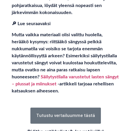
pohjaratkaisua, löydät yleensä nopeasti sen
järkevimmän kokonaisuuden.
🔎 Lue seuraavaksi
Mutta vaikka materiaali olisi valittu huolella,
herääkö kysymys: riittääkö sängyssä pelkkä
nukkumatila vai voisiko se tarjota enemmän
käytännöllisyyttä arkeen? Esimerkiksi säilytystilalla
varustetut sängyt voivat kuulostaa houkuttelevilta,
mutta ovatko ne aina paras ratkaisu lapsen
huoneeseen?
Säilytystilalla varustetut lasten sängyt
– plussat ja miinukset
-artikkeli tarjoaa rehellisen
katsauksen aiheeseen.
Tutustu vertailuumme tästä