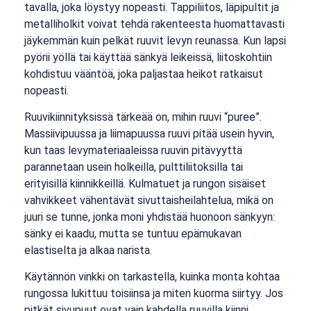
tavalla, joka löystyy nopeasti. Tappiliitos, läpipultit ja
metalliholkit voivat tehdä rakenteesta huomattavasti
jäykemmän kuin pelkät ruuvit levyn reunassa. Kun lapsi
pyörii yöllä tai käyttää sänkyä leikeissä, liitoskohtiin
kohdistuu vääntöä, joka paljastaa heikot ratkaisut
nopeasti.
Ruuvikiinnityksissä tärkeää on, mihin ruuvi “puree”.
Massiivipuussa ja liimapuussa ruuvi pitää usein hyvin,
kun taas levymateriaaleissa ruuvin pitävyyttä
parannetaan usein holkeilla, pulttiliitoksilla tai
erityisillä kiinnikkeillä. Kulmatuet ja rungon sisäiset
vahvikkeet vähentävät sivuttaisheilahtelua, mikä on
juuri se tunne, jonka moni yhdistää huonoon sänkyyn:
sänky ei kaadu, mutta se tuntuu epämukavan
elastiselta ja alkaa narista.
Käytännön vinkki on tarkastella, kuinka monta kohtaa
rungossa lukittuu toisiinsa ja miten kuorma siirtyy. Jos
pitkät sivupuut ovat vain kahdella ruuvilla kiinni