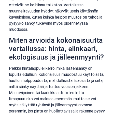
etteivät ne kolhiinnu tai katoa. Vertailussa
muunneltavuuden hyödyt näkyvät usein käytännön
kuvauksissa, kuten kuinka helppo muutos on tehdä ja
pysyykö sänky tukevana myös pidennetyssä
muodossa.
Miten arvioida kokonaisuutta
vertailussa: hinta, elinkaari,
ekologisuus ja jälleenmyynti?
Pelkkä hintalappu ei kerro, mikä lastensänky on
lopulta edullisin. Kokonaisuus muodostuu käyttöiästä,
huollon helppoudesta, mahdollisista lisäosista ja siitä,
miltä sänky näyttää ja tuntuu vuosien jälkeen.
Massiivipuinen tai laadukkaasti toteutettu
liimapuurunko voi maksaa enemmän, mutta se voi
myös säilyttää ryhtinsä ja jälleenmyyntiarvonsa
paremmin, jos pinta on huollettavissa ja rakenne pysyy