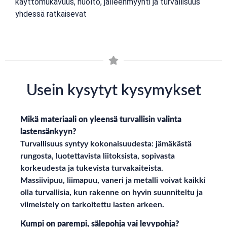
käyttömukavuus, huolto, jälleenmyynti ja turvallisuus
yhdessä ratkaisevat
Usein kysytyt kysymykset
Mikä materiaali on yleensä turvallisin valinta
lastensänkyyn?
Turvallisuus syntyy kokonaisuudesta: jämäkästä
rungosta, luotettavista liitoksista, sopivasta
korkeudesta ja tukevista turvakaiteista.
Massiivipuu, liimapuu, vaneri ja metalli voivat kaikki
olla turvallisia, kun rakenne on hyvin suunniteltu ja
viimeistely on tarkoitettu lasten arkeen.
Kumpi on parempi, sälepohja vai levypohja?