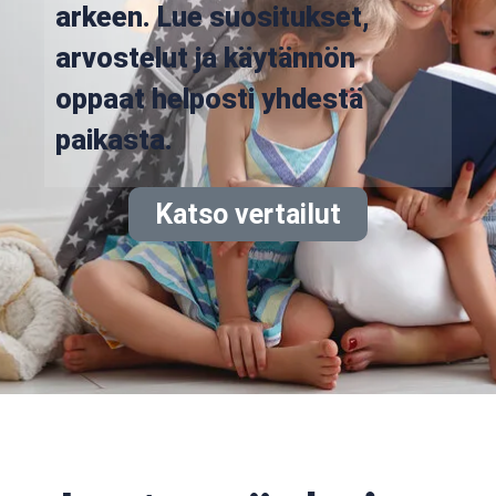
arkeen. Lue suositukset,
arvostelut ja käytännön
oppaat helposti yhdestä
paikasta.
Katso vertailut