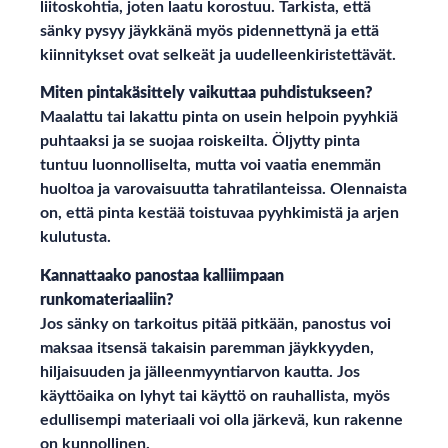
liitoskohtia, joten laatu korostuu. Tarkista, että
sänky pysyy jäykkänä myös pidennettynä ja että
kiinnitykset ovat selkeät ja uudelleenkiristettävät.
Miten pintakäsittely vaikuttaa puhdistukseen?
Maalattu tai lakattu pinta on usein helpoin pyyhkiä
puhtaaksi ja se suojaa roiskeilta. Öljytty pinta
tuntuu luonnolliselta, mutta voi vaatia enemmän
huoltoa ja varovaisuutta tahratilanteissa. Olennaista
on, että pinta kestää toistuvaa pyyhkimistä ja arjen
kulutusta.
Kannattaako panostaa kalliimpaan
runkomateriaaliin?
Jos sänky on tarkoitus pitää pitkään, panostus voi
maksaa itsensä takaisin paremman jäykkyyden,
hiljaisuuden ja jälleenmyyntiarvon kautta. Jos
käyttöaika on lyhyt tai käyttö on rauhallista, myös
edullisempi materiaali voi olla järkevä, kun rakenne
on kunnollinen.