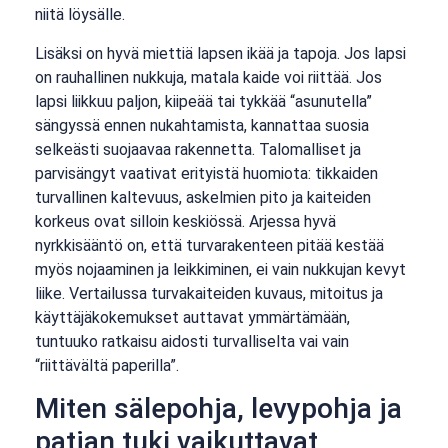
niitä löysälle.
Lisäksi on hyvä miettiä lapsen ikää ja tapoja. Jos lapsi
on rauhallinen nukkuja, matala kaide voi riittää. Jos
lapsi liikkuu paljon, kiipeää tai tykkää “asunutella”
sängyssä ennen nukahtamista, kannattaa suosia
selkeästi suojaavaa rakennetta. Talomalliset ja
parvisängyt vaativat erityistä huomiota: tikkaiden
turvallinen kaltevuus, askelmien pito ja kaiteiden
korkeus ovat silloin keskiössä. Arjessa hyvä
nyrkkisääntö on, että turvarakenteen pitää kestää
myös nojaaminen ja leikkiminen, ei vain nukkujan kevyt
liike. Vertailussa turvakaiteiden kuvaus, mitoitus ja
käyttäjäkokemukset auttavat ymmärtämään,
tuntuuko ratkaisu aidosti turvalliselta vai vain
“riittävältä paperilla”.
Miten sälepohja, levypohja ja
patjan tuki vaikuttavat