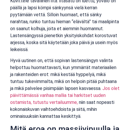
Kuvittele tavallinen ilta: iltasatu on luettu, yövalo on
päällä ja lapsi kömpii sänkyynsä vielä kerran
pyytämään vettä. Silloin huomaat, että sänky
narahtaa, runko tuntuu hieman “elävältä” tai maalipinta
on saanut kolhuja, joita et aiemmin huomannut.
Lastensängyssä pienetkin yksityiskohdat korostuvat
arjessa, koska sitä käytetään joka päivä ja usein myös
leikeissä.
Hyvä uutinen on, että sopivan lastensängyn valinta
helpottuu huomattavasti, kun ymmärrät materiaalien
ja rakenteiden erot: mikä kestää hyppelyä, mikä
tuntuu tukevimmalta, mikä on helpoin pitää puhtaana
ja mikä palvelee pisimpään lapsen kasvaessa.
Jos olet
päivittämässä vanhaa mallia tai harkitset uuden
ostamista, tutustu vertailuumme,
niin saat nopeasti
kokonaiskuvan vaihtoehdoista ja siitä, mihin
ominaisuuksiin kannattaa keskittyä.
Mitä eroa on massiivipuulla ja