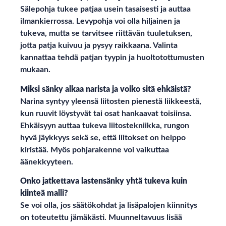
Sälepohja tukee patjaa usein tasaisesti ja auttaa
ilmankierrossa. Levypohja voi olla hiljainen ja
tukeva, mutta se tarvitsee riittävän tuuletuksen,
jotta patja kuivuu ja pysyy raikkaana. Valinta
kannattaa tehdä patjan tyypin ja huoltotottumusten
mukaan.
Miksi sänky alkaa narista ja voiko sitä ehkäistä?
Narina syntyy yleensä liitosten pienestä liikkeestä,
kun ruuvit löystyvät tai osat hankaavat toisiinsa.
Ehkäisyyn auttaa tukeva liitostekniikka, rungon
hyvä jäykkyys sekä se, että liitokset on helppo
kiristää. Myös pohjarakenne voi vaikuttaa
äänekkyyteen.
Onko jatkettava lastensänky yhtä tukeva kuin
kiinteä malli?
Se voi olla, jos säätökohdat ja lisäpalojen kiinnitys
on toteutettu jämäkästi. Muunneltavuus lisää