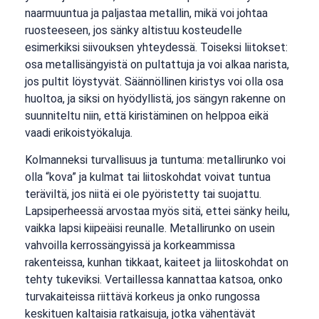
naarmuuntua ja paljastaa metallin, mikä voi johtaa
ruosteeseen, jos sänky altistuu kosteudelle
esimerkiksi siivouksen yhteydessä. Toiseksi liitokset:
osa metallisängyistä on pultattuja ja voi alkaa narista,
jos pultit löystyvät. Säännöllinen kiristys voi olla osa
huoltoa, ja siksi on hyödyllistä, jos sängyn rakenne on
suunniteltu niin, että kiristäminen on helppoa eikä
vaadi erikoistyökaluja.
Kolmanneksi turvallisuus ja tuntuma: metallirunko voi
olla “kova” ja kulmat tai liitoskohdat voivat tuntua
teräviltä, jos niitä ei ole pyöristetty tai suojattu.
Lapsiperheessä arvostaa myös sitä, ettei sänky heilu,
vaikka lapsi kiipeäisi reunalle. Metallirunko on usein
vahvoilla kerrossängyissä ja korkeammissa
rakenteissa, kunhan tikkaat, kaiteet ja liitoskohdat on
tehty tukeviksi. Vertaillessa kannattaa katsoa, onko
turvakaiteissa riittävä korkeus ja onko rungossa
keskituen kaltaisia ratkaisuja, jotka vähentävät