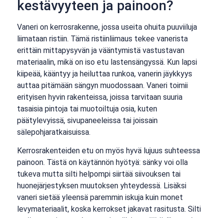
kestävyyteen ja painoon?
Vaneri on kerrosrakenne, jossa useita ohuita puuviiluja
liimataan ristiin. Tämä ristiinliimaus tekee vanerista
erittäin mittapysyvän ja vääntymistä vastustavan
materiaalin, mikä on iso etu lastensängyssä. Kun lapsi
kiipeää, kääntyy ja heiluttaa runkoa, vanerin jäykkyys
auttaa pitämään sängyn muodossaan. Vaneri toimii
erityisen hyvin rakenteissa, joissa tarvitaan suuria
tasaisia pintoja tai muotoiltuja osia, kuten
päätylevyissä, sivupaneeleissa tai joissain
sälepohjaratkaisuissa.
Kerrosrakenteiden etu on myös hyvä lujuus suhteessa
painoon. Tästä on käytännön hyötyä: sänky voi olla
tukeva mutta silti helpompi siirtää siivouksen tai
huonejärjestyksen muutoksen yhteydessä. Lisäksi
vaneri sietää yleensä paremmin iskuja kuin monet
levymateriaalit, koska kerrokset jakavat rasitusta. Silti