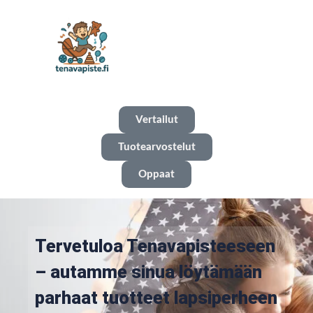
Vertailut
Tuotearvostelut
Oppaat
Tervetuloa Tenavapisteeseen
– autamme sinua löytämään
parhaat tuotteet lapsiperheen