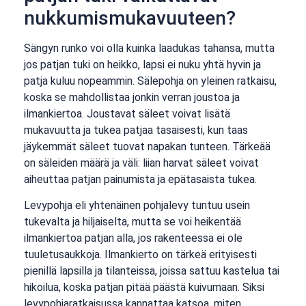
nukkumismukavuuteen?
Sängyn runko voi olla kuinka laadukas tahansa, mutta
jos patjan tuki on heikko, lapsi ei nuku yhtä hyvin ja
patja kuluu nopeammin. Sälepohja on yleinen ratkaisu,
koska se mahdollistaa jonkin verran joustoa ja
ilmankiertoa. Joustavat säleet voivat lisätä
mukavuutta ja tukea patjaa tasaisesti, kun taas
jäykemmät säleet tuovat napakan tunteen. Tärkeää
on säleiden määrä ja väli: liian harvat säleet voivat
aiheuttaa patjan painumista ja epätasaista tukea.
Levypohja eli yhtenäinen pohjalevy tuntuu usein
tukevalta ja hiljaiselta, mutta se voi heikentää
ilmankiertoa patjan alla, jos rakenteessa ei ole
tuuletusaukkoja. Ilmankierto on tärkeä erityisesti
pienillä lapsilla ja tilanteissa, joissa sattuu kastelua tai
hikoilua, koska patjan pitää päästä kuivumaan. Siksi
levypohjaratkaisussa kannattaa katsoa, miten