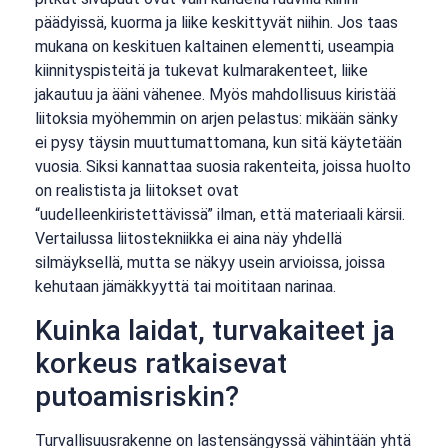
päädyissä, kuorma ja liike keskittyvät niihin. Jos taas
mukana on keskituen kaltainen elementti, useampia
kiinnityspisteitä ja tukevat kulmarakenteet, liike
jakautuu ja ääni vähenee. Myös mahdollisuus kiristää
liitoksia myöhemmin on arjen pelastus: mikään sänky
ei pysy täysin muuttumattomana, kun sitä käytetään
vuosia. Siksi kannattaa suosia rakenteita, joissa huolto
on realistista ja liitokset ovat
“uudelleenkiristettävissä” ilman, että materiaali kärsii.
Vertailussa liitostekniikka ei aina näy yhdellä
silmäyksellä, mutta se näkyy usein arvioissa, joissa
kehutaan jämäkkyyttä tai moititaan narinaa.
Kuinka laidat, turvakaiteet ja
korkeus ratkaisevat
putoamisriskin?
Turvallisuusrakenne on lastensängyssä vähintään yhtä