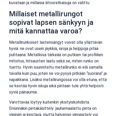
kuvataan ja millaisia liitosratkaisuja on valittu.
Millaiset metallirungot
sopivat lapsen sänkyyn ja
mitä kannattaa varoa?
Metallirunkoiset lastensängyt voivat olla yllättävän
hyviä: ne ovat usein jäykkiä, siroja ja helppoja pitää
puhtaana. Metallissa tärkeää on putkien tai profiilien
mitoitus, hitsausten laatu sekä se, miten runko on
tuettu. Hyvin suunniteltu metallirunko ei elä samalla
tavalla kuin puu, joten se voi pysyä pitkään “suorana” ja
napakkana. Lisäksi metallirungossa voi olla etuna, että
se kestää hyvin iskuja eikä pintaan tule yhtä helposti
syviä painaumia.
Varottavaa löytyy kuitenkin yksityiskohdista.
Ensinnäkin pintakäsittely: jauhemaalattu pinta on
yleinen ja kestävä, mutta halvempi viimeistely voi