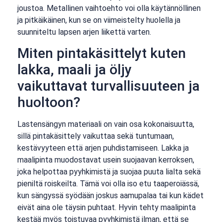
joustoa. Metallinen vaihtoehto voi olla käytännöllinen
ja pitkäikäinen, kun se on viimeistelty huolella ja
suunniteltu lapsen arjen liikettä varten.
Miten pintakäsittelyt kuten
lakka, maali ja öljy
vaikuttavat turvallisuuteen ja
huoltoon?
Lastensängyn materiaali on vain osa kokonaisuutta,
sillä pintakäsittely vaikuttaa sekä tuntumaan,
kestävyyteen että arjen puhdistamiseen. Lakka ja
maalipinta muodostavat usein suojaavan kerroksen,
joka helpottaa pyyhkimistä ja suojaa puuta lialta sekä
pieniltä roiskeilta. Tämä voi olla iso etu taaperoiässä,
kun sängyssä syödään joskus aamupalaa tai kun kädet
eivät aina ole täysin puhtaat. Hyvin tehty maalipinta
kestää myös toistuvaa pyyhkimistä ilman, että se