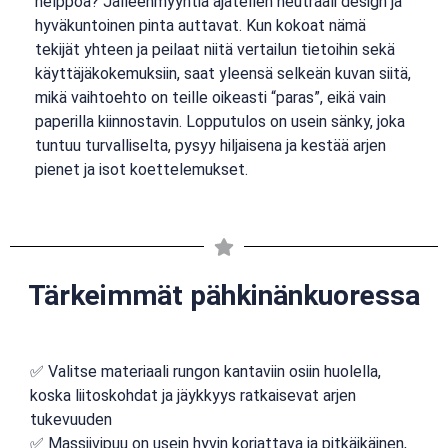
helppoa? Jälleenmyyntiä ajatellen neutraali design ja
hyväkuntoinen pinta auttavat. Kun kokoat nämä
tekijät yhteen ja peilaat niitä vertailun tietoihin sekä
käyttäjäkokemuksiin, saat yleensä selkeän kuvan siitä,
mikä vaihtoehto on teille oikeasti “paras”, eikä vain
paperilla kiinnostavin. Lopputulos on usein sänky, joka
tuntuu turvalliselta, pysyy hiljaisena ja kestää arjen
pienet ja isot koettelemukset.
Tärkeimmät pähkinänkuoressa
✅ Valitse materiaali rungon kantaviin osiin huolella,
koska liitoskohdat ja jäykkyys ratkaisevat arjen
tukevuuden
✅ Massiivipuu on usein hyvin korjattava ja pitkäikäinen,