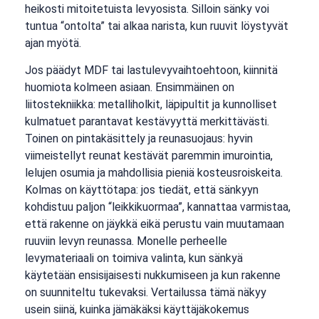
heikosti mitoitetuista levyosista. Silloin sänky voi
tuntua “ontolta” tai alkaa narista, kun ruuvit löystyvät
ajan myötä.
Jos päädyt MDF tai lastulevyvaihtoehtoon, kiinnitä
huomiota kolmeen asiaan. Ensimmäinen on
liitostekniikka: metalliholkit, läpipultit ja kunnolliset
kulmatuet parantavat kestävyyttä merkittävästi.
Toinen on pintakäsittely ja reunasuojaus: hyvin
viimeistellyt reunat kestävät paremmin imurointia,
lelujen osumia ja mahdollisia pieniä kosteusroiskeita.
Kolmas on käyttötapa: jos tiedät, että sänkyyn
kohdistuu paljon “leikkikuormaa”, kannattaa varmistaa,
että rakenne on jäykkä eikä perustu vain muutamaan
ruuviin levyn reunassa. Monelle perheelle
levymateriaali on toimiva valinta, kun sänkyä
käytetään ensisijaisesti nukkumiseen ja kun rakenne
on suunniteltu tukevaksi. Vertailussa tämä näkyy
usein siinä, kuinka jämäkäksi käyttäjäkokemus