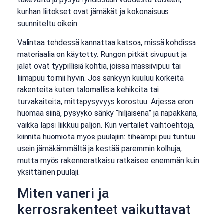
kunhan liitokset ovat jämäkät ja kokonaisuus
suunniteltu oikein.
Valintaa tehdessä kannattaa katsoa, missä kohdissa
materiaalia on käytetty. Rungon pitkät sivupuut ja
jalat ovat tyypillisiä kohtia, joissa massiivipuu tai
liimapuu toimii hyvin. Jos sänkyyn kuuluu korkeita
rakenteita kuten talomallisia kehikoita tai
turvakaiteita, mittapysyvyys korostuu. Arjessa eron
huomaa siinä, pysyykö sänky “hiljaisena” ja napakkana,
vaikka lapsi liikkuu paljon. Kun vertailet vaihtoehtoja,
kiinnitä huomiota myös puulajiin: tiheämpi puu tuntuu
usein jämäkämmältä ja kestää paremmin kolhuja,
mutta myös rakenneratkaisu ratkaisee enemmän kuin
yksittäinen puulaji.
Miten vaneri ja
kerrosrakenteet vaikuttavat