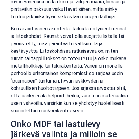
myös vanerissa on laatueroja: viilujen määrä, liimaus ja
pintaviilun paksuus vaikuttavat siihen, miltä sänky
tuntuu ja kuinka hyvin se kestää reunojen kolhuja.
Kun arvioit vanerirakenteita, tarkista erityisesti reunat
ja liitoskohdat. Reunat voivat olla suojattu listalla tai
pyöristetty, mikä parantaa turvallisuutta ja
kestävyyttä. Liitoskohdissa ratkaisevaa on, miten
ruuvit tai tappiliitokset on toteutettu ja onko mukana
metalliholkkeja tai tukirakenteita. Vaneri on monelle
perheelle erinomainen kompromissi: se tarjoaa usein
“puumaisen” tuntuman, hyvän jäykkyyden ja
kohtuullisen huoltotarpeen. Jos arjessa arvostat sitä,
että sänky ei ala helposti heilua, vaneri on materiaalina
usein vahvoilla, varsinkin kun se yhdistyy huolellisesti
suunniteltuun runkorakenteeseen.
Onko MDF tai lastulevy
järkevä valinta ja milloin se