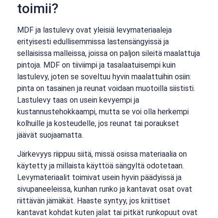
toimii?
MDF ja lastulevy ovat yleisiä levymateriaaleja
erityisesti edullisemmissa lastensängyissä ja
sellaisissa malleissa, joissa on paljon sileitä maalattuja
pintoja. MDF on tiiviimpi ja tasalaatuisempi kuin
lastulevy, joten se soveltuu hyvin maalattuihin osiin:
pinta on tasainen ja reunat voidaan muotoilla siististi.
Lastulevy taas on usein kevyempi ja
kustannustehokkaampi, mutta se voi olla herkempi
kolhuille ja kosteudelle, jos reunat tai poraukset
jäävät suojaamatta.
Järkevyys riippuu siitä, missä osissa materiaalia on
käytetty ja millaista käyttöä sängyltä odotetaan.
Levymateriaalit toimivat usein hyvin päädyissä ja
sivupaneeleissa, kunhan runko ja kantavat osat ovat
riittävän jämäkät. Haaste syntyy, jos kriittiset
kantavat kohdat kuten jalat tai pitkät runkopuut ovat