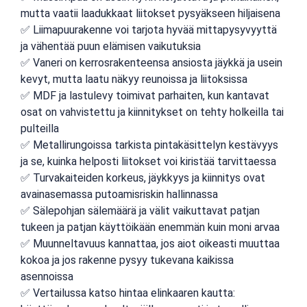
mutta vaatii laadukkaat liitokset pysyäkseen hiljaisena
✅ Liimapuurakenne voi tarjota hyvää mittapysyvyyttä
ja vähentää puun elämisen vaikutuksia
✅ Vaneri on kerrosrakenteensa ansiosta jäykkä ja usein
kevyt, mutta laatu näkyy reunoissa ja liitoksissa
✅ MDF ja lastulevy toimivat parhaiten, kun kantavat
osat on vahvistettu ja kiinnitykset on tehty holkeilla tai
pulteilla
✅ Metallirungoissa tarkista pintakäsittelyn kestävyys
ja se, kuinka helposti liitokset voi kiristää tarvittaessa
✅ Turvakaiteiden korkeus, jäykkyys ja kiinnitys ovat
avainasemassa putoamisriskin hallinnassa
✅ Sälepohjan sälemäärä ja välit vaikuttavat patjan
tukeen ja patjan käyttöikään enemmän kuin moni arvaa
✅ Muunneltavuus kannattaa, jos aiot oikeasti muuttaa
kokoa ja jos rakenne pysyy tukevana kaikissa
asennoissa
✅ Vertailussa katso hintaa elinkaaren kautta: