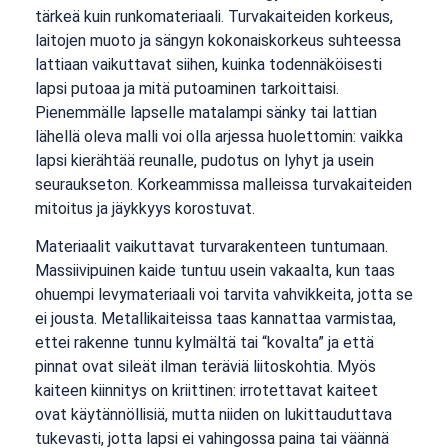
tärkeä kuin runkomateriaali. Turvakaiteiden korkeus,
laitojen muoto ja sängyn kokonaiskorkeus suhteessa
lattiaan vaikuttavat siihen, kuinka todennäköisesti
lapsi putoaa ja mitä putoaminen tarkoittaisi.
Pienemmälle lapselle matalampi sänky tai lattian
lähellä oleva malli voi olla arjessa huolettomin: vaikka
lapsi kierähtää reunalle, pudotus on lyhyt ja usein
seuraukseton. Korkeammissa malleissa turvakaiteiden
mitoitus ja jäykkyys korostuvat.
Materiaalit vaikuttavat turvarakenteen tuntumaan.
Massiivipuinen kaide tuntuu usein vakaalta, kun taas
ohuempi levymateriaali voi tarvita vahvikkeita, jotta se
ei jousta. Metallikaiteissa taas kannattaa varmistaa,
ettei rakenne tunnu kylmältä tai “kovalta” ja että
pinnat ovat sileät ilman teräviä liitoskohtia. Myös
kaiteen kiinnitys on kriittinen: irrotettavat kaiteet
ovat käytännöllisiä, mutta niiden on lukittauduttava
tukevasti, jotta lapsi ei vahingossa paina tai väännä