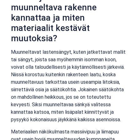
muunneltava rakenne
kannattaa ja miten
materiaalit kestävät
muutoksia?
Muunneltavat lastensängyt, kuten jatkettavat mallit
tai sängyt, joista saa myöhemmin isomman koon,
voivat olla taloudellisesti ja käytännöllisesti järkeviä.
Niissä korostuu kuitenkin rakenteen laatu, koska
muunneltavuus tarkoittaa usein useampia liitoksia,
siirrettäviä osia ja säätökohtia. Jokainen säätökohta
on mahdollinen heikkous, jos se on toteutettu
kevyesti. Siksi muunneltavaa sänkyä valitessa
kannattaa katsoa, miten lisäpalat kiinnittyvät ja
pysyykö kokonaisuus jäykkänä kaikissa asennoissa.
Materiaalien näkökulmasta massiivipuu ja liimapuu
ovat usein hyviä muunneltavuuden kumppaneita,