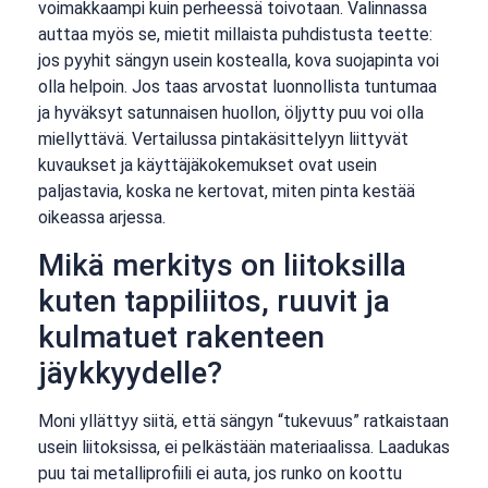
voimakkaampi kuin perheessä toivotaan. Valinnassa
auttaa myös se, mietit millaista puhdistusta teette:
jos pyyhit sängyn usein kostealla, kova suojapinta voi
olla helpoin. Jos taas arvostat luonnollista tuntumaa
ja hyväksyt satunnaisen huollon, öljytty puu voi olla
miellyttävä. Vertailussa pintakäsittelyyn liittyvät
kuvaukset ja käyttäjäkokemukset ovat usein
paljastavia, koska ne kertovat, miten pinta kestää
oikeassa arjessa.
Mikä merkitys on liitoksilla
kuten tappiliitos, ruuvit ja
kulmatuet rakenteen
jäykkyydelle?
Moni yllättyy siitä, että sängyn “tukevuus” ratkaistaan
usein liitoksissa, ei pelkästään materiaalissa. Laadukas
puu tai metalliprofiili ei auta, jos runko on koottu