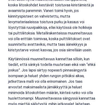
koska liitoskohdat kestävät toistuvaa kiristämistä ja
avaamista paremmin. Vaneri toimii hyvin, jos
kiinnityspisteet on vahvistettu, mutta
levymateriaaleissa toistuva purku ja kasaus voi
löystyttää ruuvipaikkoja, ellei käytössä ole holkkeja
tai pulttiliitoksia. Metallirakenteissa muunneltavuus
voi olla erittäin toimivaa, koska pulttiliitokset ovat
suunniteltu avattaviksi, mutta taas äänekkyys ja
kiristystarve voivat kasvaa, jos osia siirrellään usein.
Käytännössä muunneltavuus kannattaa silloin, kun
tiedät, että sänkyä todella muutetaan eikä vain “ehkä
joskus”. Jos lapsi siirtyy nopeasti pinnasängystä
isompaan ja haluat yhden rungon pitkäksi aikaa,
jatkettava malli voi olla erinomainen. Jos taas
arvostat maksimaalista jämäkkyyttä ja haluat
minimoida liitoskohtien määrän, kiinteä runko voi olla
huolettomampi. Muunneltavassa sängyssä kannattaa
myös miettiä säilytystä: mihin jatkopalat laitetaan,