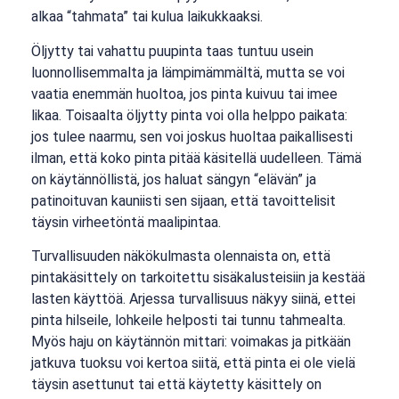
alkaa “tahmata” tai kulua laikukkaaksi.
Öljytty tai vahattu puupinta taas tuntuu usein
luonnollisemmalta ja lämpimämmältä, mutta se voi
vaatia enemmän huoltoa, jos pinta kuivuu tai imee
likaa. Toisaalta öljytty pinta voi olla helppo paikata:
jos tulee naarmu, sen voi joskus huoltaa paikallisesti
ilman, että koko pinta pitää käsitellä uudelleen. Tämä
on käytännöllistä, jos haluat sängyn “elävän” ja
patinoituvan kauniisti sen sijaan, että tavoittelisit
täysin virheetöntä maalipintaa.
Turvallisuuden näkökulmasta olennaista on, että
pintakäsittely on tarkoitettu sisäkalusteisiin ja kestää
lasten käyttöä. Arjessa turvallisuus näkyy siinä, ettei
pinta hilseile, lohkeile helposti tai tunnu tahmealta.
Myös haju on käytännön mittari: voimakas ja pitkään
jatkuva tuoksu voi kertoa siitä, että pinta ei ole vielä
täysin asettunut tai että käytetty käsittely on