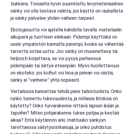
tiukkana. Toisaalta hyvin suunniteltu levymateriaalinen
sänky voi olla loistava valinta, jos käyttö on rauhallista
ja sänky palvelee yhden vaiheen tarpeet.
Ekologisuutta voi ajatella kahdella tavalla: materiaalin
alkuperä ja tuotteen elinkaari. Pidempi käyttöikä on
usein ympäristön kannalta parempi, koska se vähentää
tarvetta ostaa uutta. Jos sänky on muunneltava tai
helposti korjattava, se voi pysyä perheessä
pidempään tai siirtyä eteenpäin. Myös huollettavuus
on ekoteko: jos kolhut voi hioa ja pinnan voi siistiä,
sänky ei “vanhene” yhtä nopeasti.
Vertailussa kannattaa tehdä pieni tarkistuslista. Onko
runko tunnettu tukevuudesta, ja millaisia liitoksia on
käytetty? Onko turvarakenne riittävä lapsen ikään ja
tapoihin? Miten pohjarakenne tukee patjaa ja kestää
aikaa? Entä käytännön arki: mahtuuko sänkyyn
tarvittaessa säilytysratkaisuja, ja onko puhdistus