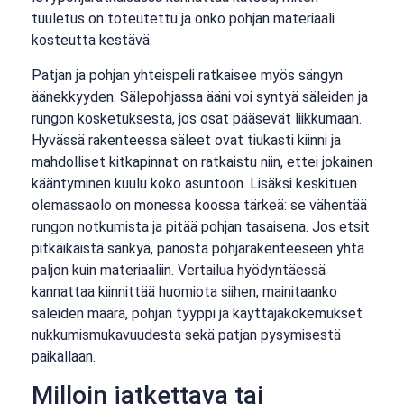
tuuletus on toteutettu ja onko pohjan materiaali
kosteutta kestävä.
Patjan ja pohjan yhteispeli ratkaisee myös sängyn
äänekkyyden. Sälepohjassa ääni voi syntyä säleiden ja
rungon kosketuksesta, jos osat pääsevät liikkumaan.
Hyvässä rakenteessa säleet ovat tiukasti kiinni ja
mahdolliset kitkapinnat on ratkaistu niin, ettei jokainen
kääntyminen kuulu koko asuntoon. Lisäksi keskituen
olemassaolo on monessa koossa tärkeä: se vähentää
rungon notkumista ja pitää pohjan tasaisena. Jos etsit
pitkäikäistä sänkyä, panosta pohjarakenteeseen yhtä
paljon kuin materiaaliin. Vertailua hyödyntäessä
kannattaa kiinnittää huomiota siihen, mainitaanko
säleiden määrä, pohjan tyyppi ja käyttäjäkokemukset
nukkumismukavuudesta sekä patjan pysymisestä
paikallaan.
Milloin jatkettava tai