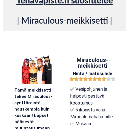
Tenavapiste.fi suosittelee
| Miraculous-meikkisetti |
Miraculous-
meikkisetti
Hinta / laatusuhde
✅ Vesipohjainen ja
Tämä meikkisetti
helposti pestävä
tekee Miraculous-
koostumus
synttäreistä
hauskempia kuin
✅ 5 ikonista väriä
koskaan! Lapset
Miraculous-hahmoille
pääsevät
✅ Mukana
muuntautumaan