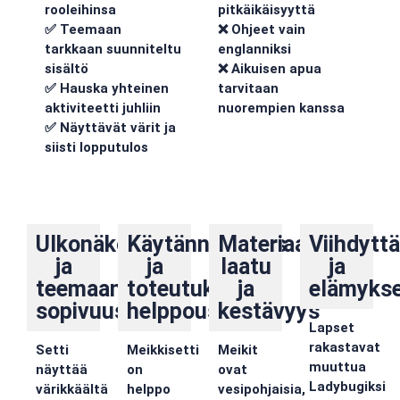
rooleihinsa
pitkäikäisyyttä
✅ Teemaan
❌ Ohjeet vain
tarkkaan suunniteltu
englanniksi
sisältö
❌ Aikuisen apua
✅ Hauska yhteinen
tarvitaan
aktiviteetti juhliin
nuorempien kanssa
✅ Näyttävät värit ja
siisti lopputulos
Ulkonäkö
Käytännöllisyys
Materiaalit,
Viihdytt
ja
ja
laatu
ja
teemaan
toteutuksen
ja
elämykse
sopivuus
helppous
kestävyys
Lapset
rakastavat
Setti
Meikkisetti
Meikit
muuttua
näyttää
on
ovat
Ladybugiksi
värikkäältä
helppo
vesipohjaisia,