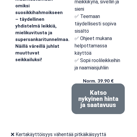
meikkikynä, sivellin ja
omiksi
sieni
suosikkihahmoikseen
✅ Teemaan
– täydellinen
täydellisesti sopiva
yhdistelmä leikkiä,
sisältö
mielikuvitusta ja
✅ Ohjeet mukana
supersankaritunnelmaa.
helpottamassa
Näillä väreillä juhlat
käyttöä
muuttuvat
seikkailuksi!
✅ Sopii roolileikkeihin
ja naamiaisjuhliin
Norm. 39.90 €
Katso
nykyinen hinta
ja saatavuus
❌ Kertakäyttöisyys vähentää pitkäikäisyyttä