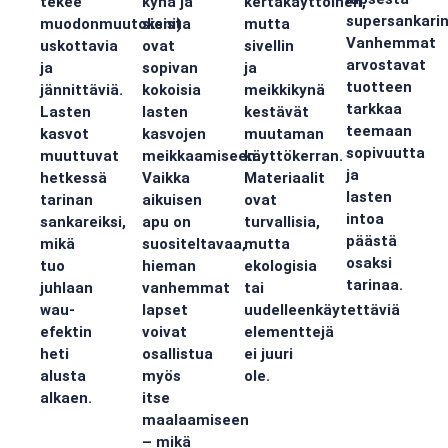
tekee
kynä ja
kertakäyttöinen,
supersankarin
muodonmuutoksista
sieni)
mutta
Vanhemmat
uskottavia
ovat
sivellin
arvostavat
ja
sopivan
ja
tuotteen
jännittäviä.
kokoisia
meikkikynä
tarkkaa
Lasten
lasten
kestävät
teemaan
kasvot
kasvojen
muutaman
sopivuutta
muuttuvat
meikkaamiseen.
käyttökerran.
ja
hetkessä
Vaikka
Materiaalit
lasten
tarinan
aikuisen
ovat
intoa
sankareiksi,
apu on
turvallisia,
päästä
mikä
suositeltavaa,
mutta
osaksi
tuo
hieman
ekologisia
tarinaa.
juhlaan
vanhemmat
tai
wau-
lapset
uudelleenkäytettäviä
efektin
voivat
elementtejä
heti
osallistua
ei juuri
alusta
myös
ole.
alkaen.
itse
maalaamiseen
– mikä