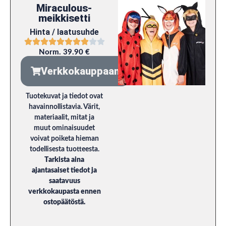
Miraculous-
meikkisetti
Hinta / laatusuhde
Norm. 39.90 €
Verkkokauppaan
Tuotekuvat ja tiedot ovat
havainnollistavia. Värit,
materiaalit, mitat ja
muut ominaisuudet
voivat poiketa hieman
todellisesta tuotteesta.
Tarkista aina
ajantasaiset tiedot ja
saatavuus
verkkokaupasta ennen
ostopäätöstä.