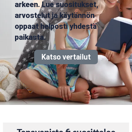
arkeen. Lue suositukset,
arvostelut ja käytännön
oppaat helposti yhdestä
paikasta.
Katso vertailut