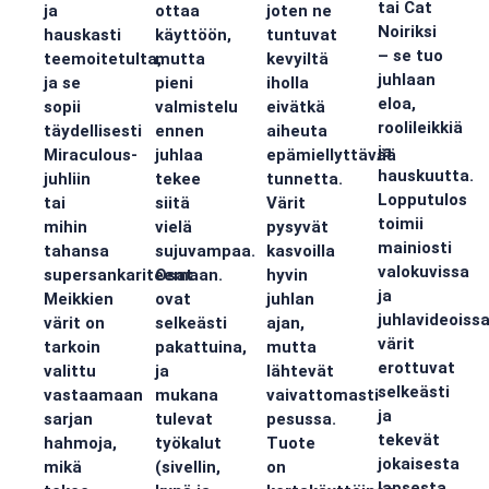
tai Cat
ja
ottaa
joten ne
Noiriksi
hauskasti
käyttöön,
tuntuvat
– se tuo
teemoitetulta,
mutta
kevyiltä
juhlaan
ja se
pieni
iholla
eloa,
sopii
valmistelu
eivätkä
roolileikkiä
täydellisesti
ennen
aiheuta
ja
Miraculous-
juhlaa
epämiellyttävää
hauskuutta.
juhliin
tekee
tunnetta.
Lopputulos
tai
siitä
Värit
toimii
mihin
vielä
pysyvät
mainiosti
tahansa
sujuvampaa.
kasvoilla
valokuvissa
supersankariteemaan.
Osat
hyvin
ja
Meikkien
ovat
juhlan
juhlavideoissa
värit on
selkeästi
ajan,
värit
tarkoin
pakattuina,
mutta
erottuvat
valittu
ja
lähtevät
selkeästi
vastaamaan
mukana
vaivattomasti
ja
sarjan
tulevat
pesussa.
tekevät
hahmoja,
työkalut
Tuote
jokaisesta
mikä
(sivellin,
on
lapsesta