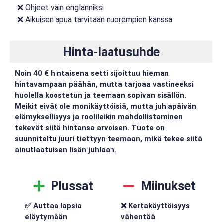
❌ Ohjeet vain englanniksi
❌ Aikuisen apua tarvitaan nuorempien kanssa
Hinta-laatusuhde
Noin 40 € hintaisena setti sijoittuu hieman
hintavampaan päähän, mutta tarjoaa vastineeksi
huolella koostetun ja teemaan sopivan sisällön.
Meikit eivät ole monikäyttöisiä, mutta juhlapäivän
elämyksellisyys ja roolileikin mahdollistaminen
tekevät siitä hintansa arvoisen. Tuote on
suunniteltu juuri tiettyyn teemaan, mikä tekee siitä
ainutlaatuisen lisän juhlaan.
Plussat
Miinukset
✅ Auttaa lapsia
❌ Kertakäyttöisyys
eläytymään
vähentää