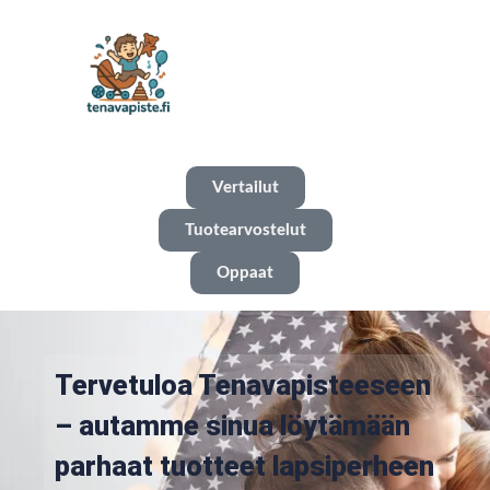
Vertailut
Tuotearvostelut
Oppaat
Tervetuloa Tenavapisteeseen
– autamme sinua löytämään
parhaat tuotteet lapsiperheen