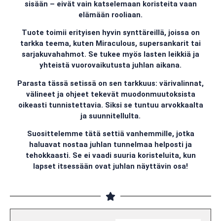
sisään – eivät vain katselemaan koristeita vaan
elämään rooliaan.
Tuote toimii erityisen hyvin synttäreillä, joissa on
tarkka teema, kuten Miraculous, supersankarit tai
sarjakuvahahmot. Se tukee myös lasten leikkiä ja
yhteistä vuorovaikutusta juhlan aikana.
Parasta tässä setissä on sen tarkkuus: värivalinnat,
välineet ja ohjeet tekevät muodonmuutoksista
oikeasti tunnistettavia. Siksi se tuntuu arvokkaalta
ja suunnitellulta.
Suosittelemme tätä settiä vanhemmille, jotka
haluavat nostaa juhlan tunnelmaa helposti ja
tehokkaasti. Se ei vaadi suuria koristeluita, kun
lapset itsessään ovat juhlan näyttävin osa!