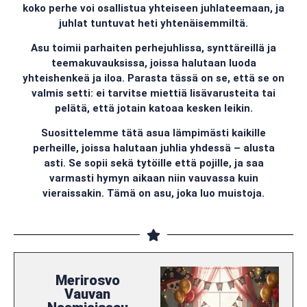
koko perhe voi osallistua yhteiseen juhlateemaan, ja
juhlat tuntuvat heti yhtenäisemmiltä.
Asu toimii parhaiten perhejuhlissa, synttäreillä ja
teemakuvauksissa, joissa halutaan luoda
yhteishenkeä ja iloa. Parasta tässä on se, että se on
valmis setti: ei tarvitse miettiä lisävarusteita tai
pelätä, että jotain katoaa kesken leikin.
Suosittelemme tätä asua lämpimästi kaikille
perheille, joissa halutaan juhlia yhdessä – alusta
asti. Se sopii sekä tytöille että pojille, ja saa
varmasti hymyn aikaan niin vauvassa kuin
vieraissakin. Tämä on asu, joka luo muistoja.
Merirosvo
Vauvan