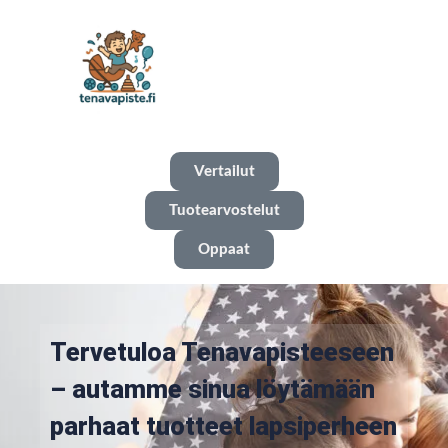
Vertailut
Tuotearvostelut
Oppaat
Tervetuloa Tenavapisteeseen
– autamme sinua löytämään
parhaat tuotteet lapsiperheen