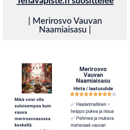
Tenavapiste.fi suosittelee
| Merirosvo Vauvan
Naamiaisasu |
Merirosvo
Vauvan
Naamiaisasu
Hinta / laatusuhde
Mikä voisi olla
✅ Haalarimallinen –
suloisempaa kuin
helppo pukea ja riisua
vauva
✅ Pehmeä ja mukava
merirosvoasussa
materiaali vauvan
keskellä