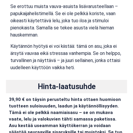
Se erottuu muista vauva-asuista lisävarusteellaan –
papukaijahelistimellä. Se ei ole pelkkä koriste, vaan
oikeasti käytettävä lelu, joka tuo iloa ja stimuloi
pienokaista. Samalla se tekee asusta vielä hieman
hauskemman.
Käytännön hyötyä ei voi kiistää: tämä on asu, joka ei
ärsytä vauvaa eikä stressaa vanhempia. Se on helppo,
turvallinen ja näyttävä – ja juuri sellainen, jonka ottaisi
uudelleen käyttöön vaikka heti.
Hinta-laatusuhde
39,90 € on täysin perusteltu hinta ottaen huomioon
tuotteen suloisuuden, laadun ja käytännöllisyyden.
Tämä ei ole pelkkä naamiaisasu – se on mukava
vaate, lelu ja valokuvien tähti samassa paketissa.
Asu kestää useamman käyttökerran ja voidaan
säästää seuraaville sisaruksille tai muistoksi. Se tuo