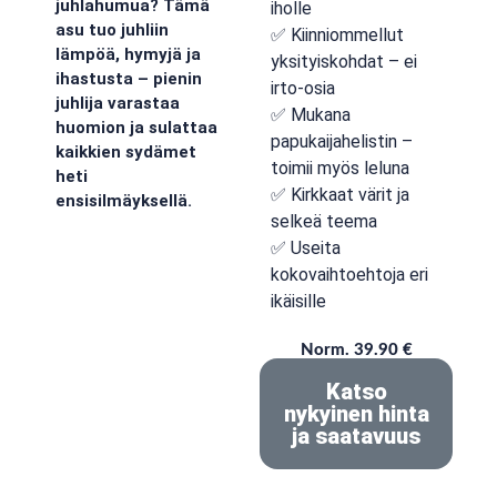
juhlahumua? Tämä
iholle
asu tuo juhliin
✅ Kiinniommellut
lämpöä, hymyjä ja
yksityiskohdat – ei
ihastusta – pienin
irto-osia
juhlija varastaa
✅ Mukana
huomion ja sulattaa
papukaijahelistin –
kaikkien sydämet
toimii myös leluna
heti
✅ Kirkkaat värit ja
ensisilmäyksellä.
selkeä teema
✅ Useita
kokovaihtoehtoja eri
ikäisille
Norm. 39.90 €
Katso
nykyinen hinta
ja saatavuus