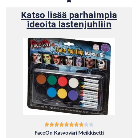
Katso lisää parhaimpia
ideoita lastenjuhliin
FaceOn Kasvoväri Meikkisetti