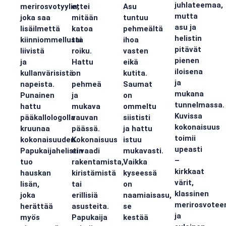
juhlateemaa,
merirosvotyylin,
ettei
Asu
mutta
joka saa
mitään
tuntuu
asu ja
lisäilmettä
katoa
pehmeältä
helistin
kiinniommellusta
tai
ihoa
pitävät
liivistä
roiku.
vasten
pienen
ja
Hattu
eikä
iloisena
kullanvärisistä
on
kutita.
ja
napeista.
pehmeä
Saumat
mukana
Punainen
ja
on
tunnelmassa.
hattu
mukava
ommeltu
Kuvissa
pääkallologolla
vauvan
siististi
kokonaisuus
kruunaa
päässä.
ja hattu
toimii
kokonaisuuden.
Kokonaisuus
istuu
upeasti
Papukaijahelistin
ei vaadi
mukavasti.
–
tuo
rakentamista,
Vaikka
kirkkaat
hauskan
kiristämistä
kyseessä
värit,
lisän,
tai
on
klassinen
joka
erillisiä
naamiaisasu,
merirosvote
herättää
asusteita.
se
ja
myös
Papukaija
kestää