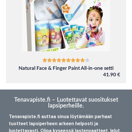
Natural Face & Finger Paint All-in-one setti
41.90 €
Tenavapiste.fi – Luotettavat suositukset
lapsiperheille.
Tenavapiste.fi auttaa sinua löytämään parhaat
tuotteet lapsiperheen arkeen helposti ja
luotettavasti. Olipa kyseessä lastenvaatteet, lelut,