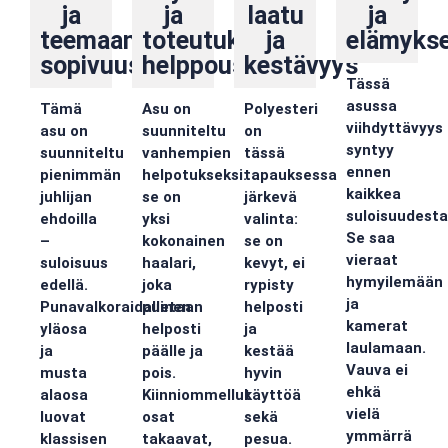
ja
ja
laatu
ja
teemaan
toteutuksen
ja
elämykse
sopivuus
helppous
kestävyys
Tässä
asussa
Tämä
Asu on
Polyesteri
viihdyttävyys
asu on
suunniteltu
on
syntyy
suunniteltu
vanhempien
tässä
ennen
pienimmän
helpotukseksi:
tapauksessa
kaikkea
juhlijan
se on
järkevä
suloisuudesta
ehdoilla
yksi
valinta:
Se saa
–
kokonainen
se on
vieraat
suloisuus
haalari,
kevyt, ei
hymyilemään
edellä.
joka
rypisty
ja
Punavalkoraidallinen
puetaan
helposti
kamerat
yläosa
helposti
ja
laulamaan.
ja
päälle ja
kestää
Vauva ei
musta
pois.
hyvin
ehkä
alaosa
Kiinniommellut
käyttöä
vielä
luovat
osat
sekä
ymmärrä
klassisen
takaavat,
pesua.