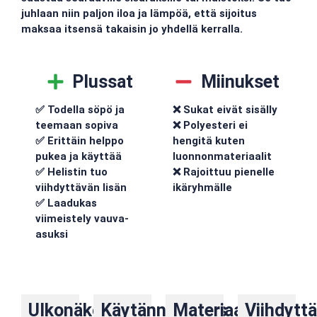
juhlaan niin paljon iloa ja lämpöä, että sijoitus
maksaa itsensä takaisin jo yhdellä kerralla.
Plussat
Miinukset
✅ Todella söpö ja
❌ Sukat eivät sisälly
teemaan sopiva
❌ Polyesteri ei
✅ Erittäin helppo
hengitä kuten
pukea ja käyttää
luonnonmateriaalit
✅ Helistin tuo
❌ Rajoittuu pienelle
viihdyttävän lisän
ikäryhmälle
✅ Laadukas
viimeistely vauva-
asuksi
Ulkonäkö
Käytännöllisyys
Materiaalit,
Viihdytt