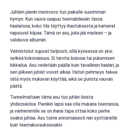
Juhlien pienin merirosvo tuo paikalle suurimman
hymyn. Kun vauva saapuu teemabileisiin tässä
haalarissa, koko tila täyttyy ihastuksesta ja kamerat
napsuvat kilpaa. Tämä on asu, joka jää mieleen – ja
valokuva-albumiin.
Valmistelut sujuvat helposti, sillä kyseessä on yksi
selkeä kokonaisuus. Ei tarvita lisäosia tai pukemisen
kikkailua. Asu vedetään päälle kuin tavallinen haalari, ja
sen jälkeen juhlat voivat alkaa. Hatun pehmeys tekee
siitä myös mukavan käyttää, eikä se purista vauvan
päätä.
Tunnelmaltaan tämä asu tuo juhliin iloista
yhdessäoloa. Pienikin lapsi saa olla mukana teemassa,
ja vanhemmille se on ihana tapa ottaa koko perhe
osaksi juhlaa. Asu toimii erinomaisesti niin synttäreillä
kuin teemakuvauksissakin.