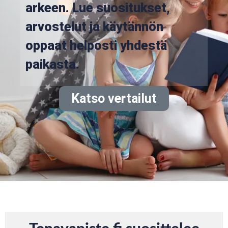
arkeen. Lue suositukset,
arvostelut ja käytännön
oppaat helposti yhdestä
paikasta.
Katso vertailut