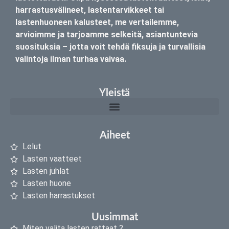
harrastusvälineet, lastentarvikkeet tai
lastenhuoneen kalusteet, me vertailemme,
arvioimme ja tarjoamme selkeitä, asiantuntevia
suosituksia – jotta voit tehdä fiksuja ja turvallisia
valintoja ilman turhaa vaivaa.
Yleistä
Aiheet
Lelut
Lasten vaatteet
Lasten juhlat
Lasten huone
Lasten harrastukset
Uusimmat
Miten valita lasten rattaat ?