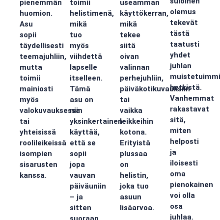
suloinen
pienemmän
toimii
useamman
olemus
huomion.
helistimenä,
käyttökerran,
tekevät
Asu
mikä
mikä
tästä
sopii
tuo
tekee
taatusti
täydellisesti
myös
siitä
yhdet
teemajuhliin,
viihdettä
oivan
juhlan
mutta
lapselle
valinnan
muistetuimmi
toimii
itselleen.
perhejuhliin,
hetkistä.
mainiosti
Tämä
päiväkotikuvauksiin
Vanhemmat
myös
asu on
tai
rakastavat
valokuvauksessa
niin
vaikka
sitä,
tai
yksinkertainen
leikkeihin
miten
yhteisissä
käyttää,
kotona.
helposti
roolileikeissä
että se
Erityistä
ja
isompien
sopii
plussaa
iloisesti
sisarusten
jopa
on
oma
kanssa.
vauvan
helistin,
pienokainen
päiväuniin
joka tuo
voi olla
– ja
asuun
osa
sitten
lisäarvoa.
juhlaa.
suoraan