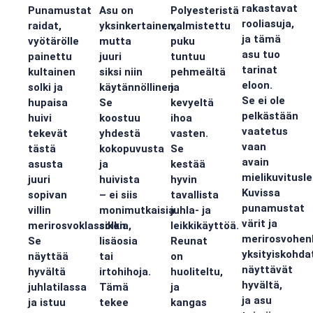
rakastavat
Punamustat
Asu on
Polyesteristä
rooliasuja,
raidat,
yksinkertainen,
valmistettu
ja tämä
vyötärölle
mutta
puku
asu tuo
painettu
juuri
tuntuu
tarinat
kultainen
siksi niin
pehmeältä
eloon.
solki ja
käytännöllinen.
ja
Se ei ole
hupaisa
Se
kevyeltä
pelkästään
huivi
koostuu
ihoa
vaatetus
tekevät
yhdestä
vasten.
vaan
tästä
kokopuvusta
Se
avain
asusta
ja
kestää
mielikuvituslei
juuri
huivista
hyvin
Kuvissa
sopivan
– ei siis
tavallista
punamustat
villin
monimutkaisia
juhla- ja
värit ja
merirosvoklassikon.
solkia,
leikkikäyttöä.
merirosvohen
Se
lisäosia
Reunat
yksityiskohda
näyttää
tai
on
näyttävät
hyvältä
irtohihoja.
huoliteltu,
hyvältä,
juhlatilassa
Tämä
ja
ja asu
ja istuu
tekee
kangas