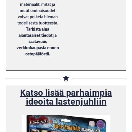
materiaalit, mitat ja
muut ominaisuudet
voivat poiketa hieman
todellisesta tuotteesta.
Tarkista aina
ajantasaiset tiedot ja
saatavuus
verkkokaupasta ennen
ostopäätöstä.
Katso lisää parhaimpia
ideoita lastenjuhliin