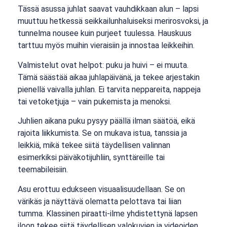
Tässä asussa juhlat saavat vauhdikkaan alun – lapsi
muuttuu hetkessä seikkailunhaluiseksi merirosvoksi, ja
tunnelma nousee kuin purjeet tuulessa. Hauskuus
tarttuu myös muihin vieraisiin ja innostaa leikkeihin.
Valmistelut ovat helpot: puku ja huivi – ei muuta.
Tämä säästää aikaa juhlapäivänä, ja tekee arjestakin
pienellä vaivalla juhlan. Ei tarvita neppareita, nappeja
tai vetoketjuja – vain pukemista ja menoksi.
Juhlien aikana puku pysyy päällä ilman säätöä, eikä
rajoita liikkumista. Se on mukava istua, tanssia ja
leikkiä, mikä tekee siitä täydellisen valinnan
esimerkiksi päiväkotijuhliin, synttäreille tai
teemabileisiin.
Asu erottuu edukseen visuaalisuudellaan. Se on
värikäs ja näyttävä olematta pelottava tai liian
tumma. Klassinen piraatti-ilme yhdistettynä lapsen
iloon tekee siitä täydellisen valokuvien ja videoiden