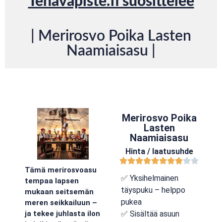
Tenavapiste.fi suosittelee
| Merirosvo Poika Lasten
Naamiaisasu |
Merirosvo Poika
Lasten
Naamiaisasu
Hinta / laatusuhde
Tämä merirosvoasu
✅ Yksihelmainen
tempaa lapsen
täyspuku – helppo
mukaan seitsemän
pukea
meren seikkailuun –
✅ Sisältää asuun
ja tekee juhlasta ilon