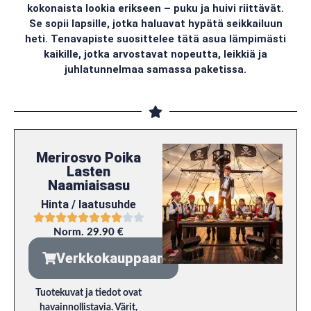
kokonaista lookia erikseen – puku ja huivi riittävät.
Se sopii lapsille, jotka haluavat hypätä seikkailuun
heti. Tenavapiste suosittelee tätä asua lämpimästi
kaikille, jotka arvostavat nopeutta, leikkiä ja
juhlatunnelmaa samassa paketissa.
Merirosvo Poika
Lasten
Naamiaisasu
Hinta / laatusuhde
Norm. 29.90 €
Verkkokauppaan
Tuotekuvat ja tiedot ovat
havainnollistavia. Värit,