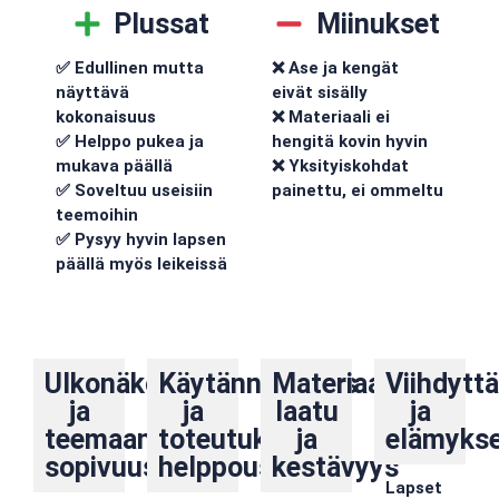
Plussat
Miinukset
✅ Edullinen mutta
❌ Ase ja kengät
näyttävä
eivät sisälly
kokonaisuus
❌ Materiaali ei
✅ Helppo pukea ja
hengitä kovin hyvin
mukava päällä
❌ Yksityiskohdat
✅ Soveltuu useisiin
painettu, ei ommeltu
teemoihin
✅ Pysyy hyvin lapsen
päällä myös leikeissä
Ulkonäkö
Käytännöllisyys
Materiaalit,
Viihdytt
ja
ja
laatu
ja
teemaan
toteutuksen
ja
elämykse
sopivuus
helppous
kestävyys
Lapset