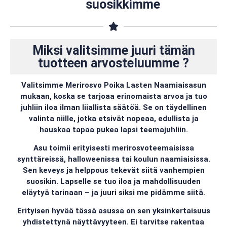
suosikkimme
Miksi valitsimme juuri tämän
tuotteen arvosteluumme ?
Valitsimme Merirosvo Poika Lasten Naamiaisasun
mukaan, koska se tarjoaa erinomaista arvoa ja tuo
juhliin iloa ilman liiallista säätöä. Se on täydellinen
valinta niille, jotka etsivät nopeaa, edullista ja
hauskaa tapaa pukea lapsi teemajuhliin.
Asu toimii erityisesti merirosvoteemaisissa
synttäreissä, halloweenissa tai koulun naamiaisissa.
Sen keveys ja helppous tekevät siitä vanhempien
suosikin. Lapselle se tuo iloa ja mahdollisuuden
eläytyä tarinaan – ja juuri siksi me pidämme siitä.
Erityisen hyvää tässä asussa on sen yksinkertaisuus
yhdistettynä näyttävyyteen. Ei tarvitse rakentaa