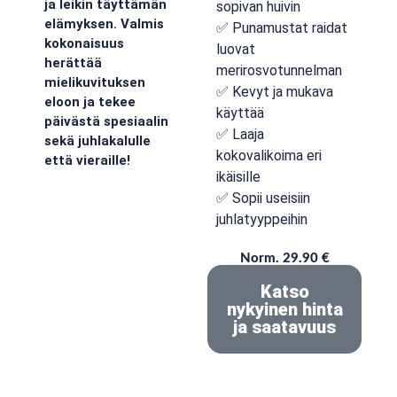
ja leikin täyttämän
sopivan huivin
elämyksen. Valmis
✅ Punamustat raidat
kokonaisuus
luovat
herättää
merirosvotunnelman
mielikuvituksen
✅ Kevyt ja mukava
eloon ja tekee
käyttää
päivästä spesiaalin
✅ Laaja
sekä juhlakalulle
kokovalikoima eri
että vieraille!
ikäisille
✅ Sopii useisiin
juhlatyyppeihin
Norm. 29.90 €
Katso
nykyinen hinta
ja saatavuus