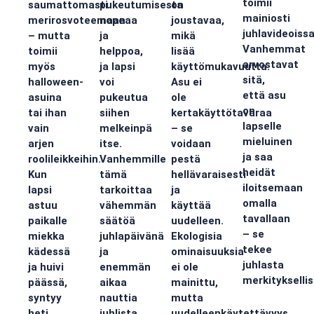
toimii
saumattomasti
pukeutumisesta
on
mainiosti
merirosvoteemaan
nopeaa
joustavaa,
juhlavideoissa
– mutta
ja
mikä
Vanhemmat
toimii
helppoa,
lisää
arvostavat
myös
ja lapsi
käyttömukavuutta.
sitä,
halloween-
voi
Asu ei
että asu
asuina
pukeutua
ole
on
tai ihan
siihen
kertakäyttötavaraa
lapselle
vain
melkeinpä
– se
mieluinen
arjen
itse.
voidaan
ja saa
roolileikkeihin.
Vanhemmille
pestä
heidät
Kun
tämä
hellävaraisesti
iloitsemaan
lapsi
tarkoittaa
ja
omalla
astuu
vähemmän
käyttää
tavallaan
paikalle
säätöä
uudelleen.
– se
miekka
juhlapäivänä
Ekologisia
tekee
kädessä
ja
ominaisuuksia
juhlasta
ja huivi
enemmän
ei ole
merkityksellis
päässä,
aikaa
mainittu,
syntyy
nauttia
mutta
heti
juhlista.
uudelleenkäytettävyys