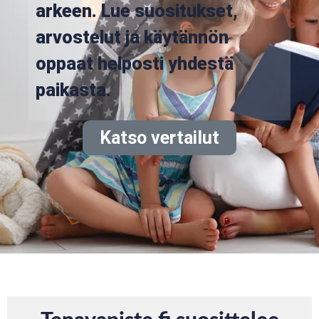
arkeen. Lue suositukset,
arvostelut ja käytännön
oppaat helposti yhdestä
paikasta.
Katso vertailut