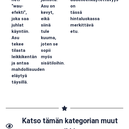
“wau-
Asu on
on
efekti”,
kevyt,
tässä
joka saa
eikä
hintaluokassa
juhlat
siinä
merkittävä
käyntiin.
tule
etu.
Asu
kuuma,
tekee
joten se
tilasta
sopii
leikkikentän
myös
ja antaa
sisätiloihin.
mahdollisuuden
eläytyä
täysillä.
Katso tämän kategorian muut