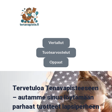
Vertailut
Tuotearvostelut
Oppaat
Tervetuloa Tenavapisteeseen
– autamme sinua löytämään
parhaat tuotteet lapsiperheen