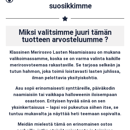
suosikkimme
Miksi valitsimme juuri tämän
tuotteen arvosteluumme ?
Klassinen Merirosvo Lasten Naamiaisasu on mukana
valikoimassamme, koska se on varma valinta kaikille
merirosvoteemaa rakastaville. Se tarjoaa selkeän ja
tutun hahmon, joka toimii loistavasti lasten juhlissa,
ilman pelottavia yksityiskohtia.
Asu sopii erinomaisesti synttäreille, päiväkodin
naamiaisiin tai vaikkapa halloweenin iloisempaan
osastoon. Erityisen hyvää siinä on sen
yksinkertaisuus – lapsi voi pukeutua siihen itse, se
tuntuu mukavalta ja näyttää heti teemaan sopivalta.
Meidän mielestä tämä on erinomainen ostos