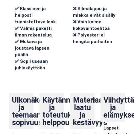
✅ Klassinen ja
❌ Silmälappu ja
helposti
miekka eivät sisälly
tunnistettava look
❌ Vain kolme
✅ Valmis paketti
kokovaihtoehtoa
ilman rakentelua
❌ Polyesteri ei
✅ Mukava ja
hengitä parhaiten
joustava lapsen
päällä
✅ Sopii useaan
juhlakäyttöön
Ulkonäkö
Käytännöllisyys
Materiaalit,
Viihdytt
ja
ja
laatu
ja
teemaan
toteutuksen
ja
elämykse
sopivuus
helppous
kestävyys
Lapset