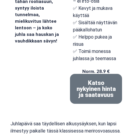
– ei irto-osia
tähän rooliasuun,
✅ Kevyt ja mukava
syntyy iloista
tunnelmaa,
käyttää
mielikuvitus lähtee
✅ Sisältää näyttävän
lentoon – ja koko
pääkallohatun
juhla saa hauskan ja
✅ Helppo pukea ja
vauhdikkaan sävyn!
riisua
✅ Toimii monessa
juhlassa ja teemassa
Norm. 28.9 €
Katso
nykyinen hinta
ja saatavuus
Juhlapäivä saa täydellisen alkusysäyksen, kun lapsi
ilmestyy paikalle tässä klassisessa merirosvoasussa.