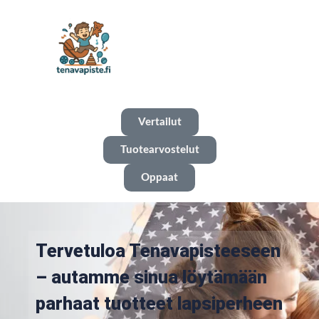
Vertailut
Tuotearvostelut
Oppaat
Tervetuloa Tenavapisteeseen
– autamme sinua löytämään
parhaat tuotteet lapsiperheen