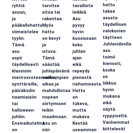
hattu
ryhtiä
tarvitse
tavallista
tekee
asuun,
sitoa tai
leikkiä.
asusta
ja
rakentaa.
Asu
täydellisen
pääkallohattu
Myös
pysyy
valokuvien
viimeistelee
hattu
hyvin
täytteen.
tyylin.
on kevyt
kuosissaan
Juhlavideolla
Tämä
ja
koko
asu
asu
istuva.
juhlan
toimii
sopii
Tämä
ajan
hienosti,
täydellisesti
säästää
eikä
koska
klassisiin
juhlapäivänä
repeydy
se
merirosvoteemoihin,
vanhempien
pienestä
liikkuu
synttäreille,
aikaa ja
riehumisesta.
hyvin
päiväkodin
mahdollistaa
Hattu
mukana
naamiaisiin
nopean
on
eikä
tai
siirtymisen
tukeva,
näytä
halloween-
leikin
mutta
ryppyiseltä.
juhliin.
maailmaan.
mukava.
Vanhemmat
Ensivaikutelma
Asu on
Kestää
kiittelevät
on
niin
useamman