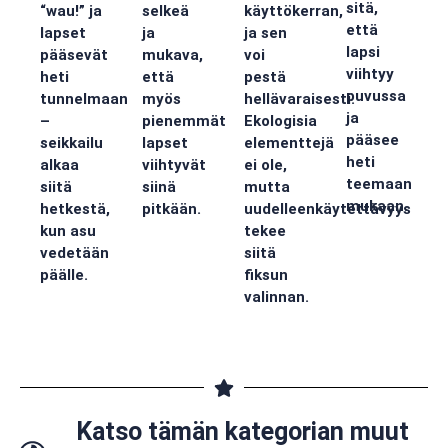
sitä,
“wau!” ja
selkeä
käyttökerran,
että
lapset
ja
ja sen
lapsi
pääsevät
mukava,
voi
viihtyy
heti
että
pestä
puvussa
tunnelmaan
myös
hellävaraisesti.
ja
–
pienemmät
Ekologisia
pääsee
seikkailu
lapset
elementtejä
heti
alkaa
viihtyvät
ei ole,
teemaan
siitä
siinä
mutta
mukaan.
hetkestä,
pitkään.
uudelleenkäytettävyys
kun asu
tekee
vedetään
siitä
päälle.
fiksun
valinnan.
Katso tämän kategorian muut