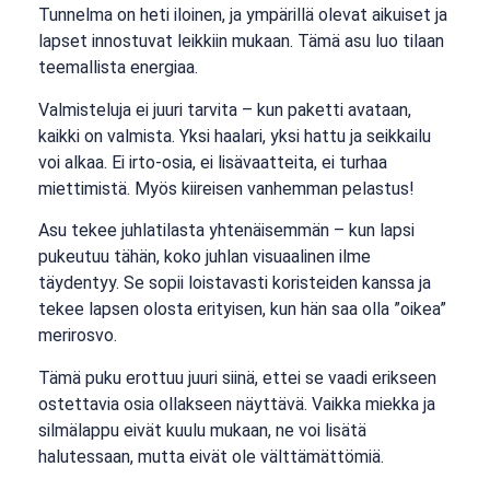
Tunnelma on heti iloinen, ja ympärillä olevat aikuiset ja
lapset innostuvat leikkiin mukaan. Tämä asu luo tilaan
teemallista energiaa.
Valmisteluja ei juuri tarvita – kun paketti avataan,
kaikki on valmista. Yksi haalari, yksi hattu ja seikkailu
voi alkaa. Ei irto-osia, ei lisävaatteita, ei turhaa
miettimistä. Myös kiireisen vanhemman pelastus!
Asu tekee juhlatilasta yhtenäisemmän – kun lapsi
pukeutuu tähän, koko juhlan visuaalinen ilme
täydentyy. Se sopii loistavasti koristeiden kanssa ja
tekee lapsen olosta erityisen, kun hän saa olla ”oikea”
merirosvo.
Tämä puku erottuu juuri siinä, ettei se vaadi erikseen
ostettavia osia ollakseen näyttävä. Vaikka miekka ja
silmälappu eivät kuulu mukaan, ne voi lisätä
halutessaan, mutta eivät ole välttämättömiä.