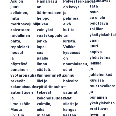
rakastavat
Asu on
Haalariasu
Polyesterikangas
tätä
juuri
on
on kevyt
asua –
sellainen,
äärimmäisen
ja
se ei ole
mitä
helppo
pehmeä,
pelottava
merirosvojuhliin
pukea –
eikä
tai liian
kaivataan:
vain yksi
kutita
yksityiskohta
raidallinen
vaatekappale,
tai
vaan
paita,
jonka
kiristä.
juuri
repaleiset
lapsi
Vaikka
sopiva
housut
saa
kyseessä
yhdistelmä
ja
päälle
on
leikkiä
näyttävä
ilman
naamiaisasu,
ja
punainen
säätöä.
se ei
juhlahenkeä.
vyötärönauha
Kiinniommeltu
tunnu
Kuvissa
tekevät
liivi ja
halvalta
mustavalkora
kokonaisuudesta
vyötärönauha
–
ja
autenttisen
tekevät
saumat
punainen
ja
kokonaisuudesta
ovat
yksityiskohta
ilmeikkään.
valmiin,
siistit ja
erottuvat
Musta
eikä
kangas
hyvin, ja
liivi tuo
mitään
kestää