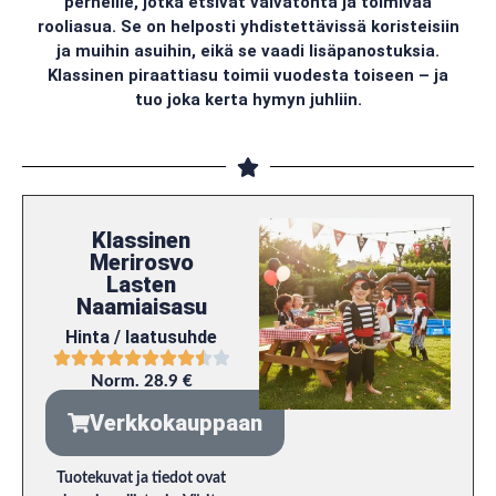
perheille, jotka etsivät vaivatonta ja toimivaa
rooliasua. Se on helposti yhdistettävissä koristeisiin
ja muihin asuihin, eikä se vaadi lisäpanostuksia.
Klassinen piraattiasu toimii vuodesta toiseen – ja
tuo joka kerta hymyn juhliin.
Klassinen
Merirosvo
Lasten
Naamiaisasu
Hinta / laatusuhde
Norm. 28.9 €
Verkkokauppaan
Tuotekuvat ja tiedot ovat