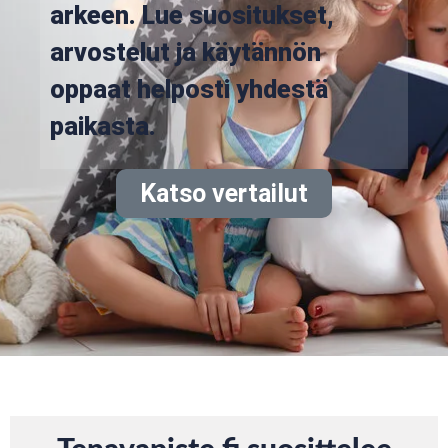
arkeen. Lue suositukset,
arvostelut ja käytännön
oppaat helposti yhdestä
paikasta.
Katso vertailut