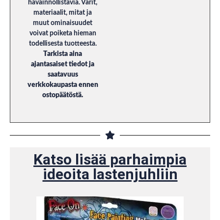
havainnollistavia. Värit,
materiaalit, mitat ja
muut ominaisuudet
voivat poiketa hieman
todellisesta tuotteesta.
Tarkista aina
ajantasaiset tiedot ja
saatavuus
verkkokaupasta ennen
ostopäätöstä.
Katso lisää parhaimpia
ideoita lastenjuhliin