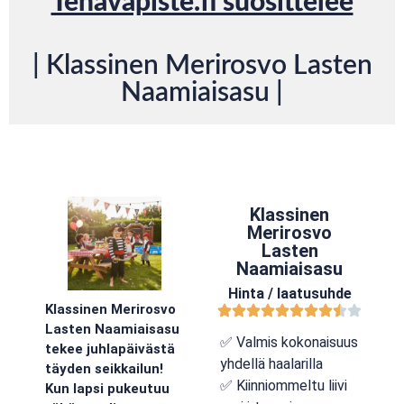
Tenavapiste.fi suosittelee
| Klassinen Merirosvo Lasten
Naamiaisasu |
Klassinen
Merirosvo
Lasten
Naamiaisasu
Hinta / laatusuhde
Klassinen Merirosvo
Lasten Naamiaisasu
✅ Valmis kokonaisuus
tekee juhlapäivästä
yhdellä haalarilla
täyden seikkailun!
✅ Kiinniommeltu liivi
Kun lapsi pukeutuu