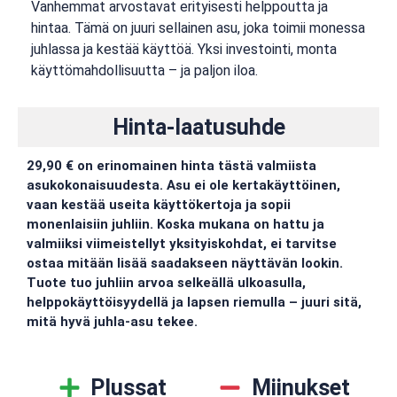
Vanhemmat arvostavat erityisesti helppoutta ja
hintaa. Tämä on juuri sellainen asu, joka toimii monessa
juhlassa ja kestää käyttöä. Yksi investointi, monta
käyttömahdollisuutta – ja paljon iloa.
Hinta-laatusuhde
29,90 € on erinomainen hinta tästä valmiista
asukokonaisuudesta. Asu ei ole kertakäyttöinen,
vaan kestää useita käyttökertoja ja sopii
monenlaisiin juhliin. Koska mukana on hattu ja
valmiiksi viimeistellyt yksityiskohdat, ei tarvitse
ostaa mitään lisää saadakseen näyttävän lookin.
Tuote tuo juhliin arvoa selkeällä ulkoasulla,
helppokäyttöisyydellä ja lapsen riemulla – juuri sitä,
mitä hyvä juhla-asu tekee.
Plussat
Miinukset