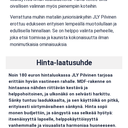
oivallisen valinnan myös pienempiin koteihin.
Verrattuna muihin mataliin juniorisänkyihin JLY Pilvinen
erottuu edukseen erityisen lempeällä muotoilullaan ja
edullisella hinnallaan. Se on helppo valinta perheelle,
joka etsii toimivaa ja kaunista kokonaisuutta ilman
monimutkaisia ominaisuuksia.
Hinta-laatusuhde
Noin 180 euron hintaluokassa JLY Pilvinen tarjoaa
erittäin hyvän vastineen rahalle. MDF-rakenne on
hintaansa nähden riittävän kestävä ja
helppohoitoinen, ja ulkonäkö on selvästi harkittu.
Sänky tuntuu laadukkaalta, ja sen käyttöikä on pitkä,
erityisesti siirtymävaiheen sänkynä. Hinta sopii
monen budjettiin, ja sängystä saa selkeää hyötyä:
itsenäisyyttä lapselle, helppokäyttöisyyttä
vanhemmalle ja visuaalista harmoniaa huoneeseen.