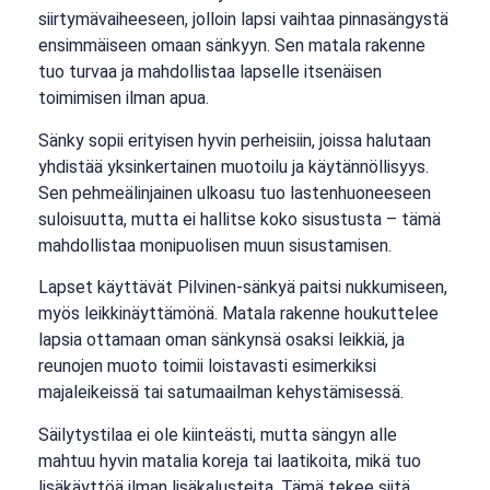
siirtymävaiheeseen, jolloin lapsi vaihtaa pinnasängystä
ensimmäiseen omaan sänkyyn. Sen matala rakenne
tuo turvaa ja mahdollistaa lapselle itsenäisen
toimimisen ilman apua.
Sänky sopii erityisen hyvin perheisiin, joissa halutaan
yhdistää yksinkertainen muotoilu ja käytännöllisyys.
Sen pehmeälinjainen ulkoasu tuo lastenhuoneeseen
suloisuutta, mutta ei hallitse koko sisustusta – tämä
mahdollistaa monipuolisen muun sisustamisen.
Lapset käyttävät Pilvinen-sänkyä paitsi nukkumiseen,
myös leikkinäyttämönä. Matala rakenne houkuttelee
lapsia ottamaan oman sänkynsä osaksi leikkiä, ja
reunojen muoto toimii loistavasti esimerkiksi
majaleikeissä tai satumaailman kehystämisessä.
Säilytystilaa ei ole kiinteästi, mutta sängyn alle
mahtuu hyvin matalia koreja tai laatikoita, mikä tuo
lisäkäyttöä ilman lisäkalusteita. Tämä tekee siitä