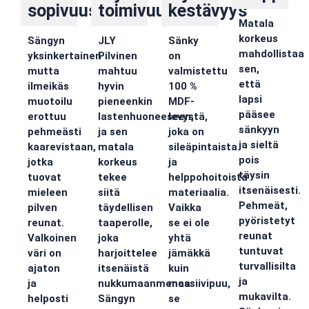
sopivuus
toimivuus
kestävyys
Matala
korkeus
Sängyn
JLY
Sänky
mahdollistaa
yksinkertainen
Pilvinen
on
sen,
mutta
mahtuu
valmistettu
että
ilmeikäs
hyvin
100 %
lapsi
muotoilu
pieneenkin
MDF-
pääsee
erottuu
lastenhuoneeseen,
levystä,
sänkyyn
pehmeästi
ja sen
joka on
ja sieltä
kaarevistaan,
matala
sileäpintaista
pois
jotka
korkeus
ja
täysin
tuovat
tekee
helppohoitoista
itsenäisesti.
mieleen
siitä
materiaalia.
Pehmeät,
pilven
täydellisen
Vaikka
pyöristetyt
reunat.
taaperolle,
se ei ole
reunat
Valkoinen
joka
yhtä
tuntuvat
väri on
harjoittelee
jämäkkä
turvallisilta
ajaton
itsenäistä
kuin
ja
ja
nukkumaanmenoa.
massiivipuu,
mukavilta.
helposti
Sängyn
se