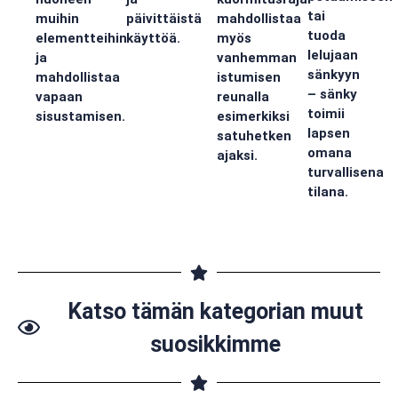
tai
muihin
päivittäistä
mahdollistaa
tuoda
elementteihin
käyttöä.
myös
lelujaan
ja
vanhemman
sänkyyn
mahdollistaa
istumisen
– sänky
vapaan
reunalla
toimii
sisustamisen.
esimerkiksi
lapsen
satuhetken
omana
ajaksi.
turvallisena
tilana.
Katso tämän kategorian muut
suosikkimme