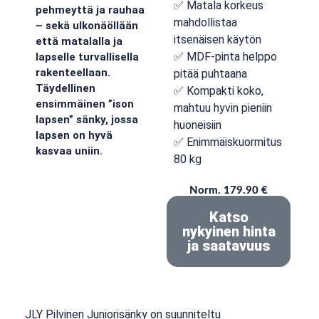
✅ Matala korkeus
pehmeyttä ja rauhaa
mahdollistaa
– sekä ulkonäöllään
itsenäisen käytön
että matalalla ja
✅ MDF-pinta helppo
lapselle turvallisella
rakenteellaan.
pitää puhtaana
Täydellinen
✅ Kompakti koko,
ensimmäinen ”ison
mahtuu hyvin pieniin
lapsen” sänky, jossa
huoneisiin
lapsen on hyvä
✅ Enimmäiskuormitus
kasvaa uniin.
80 kg
Norm. 179.90 €
Katso
nykyinen hinta
ja saatavuus
JLY Pilvinen Juniorisänky on suunniteltu