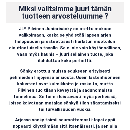
Miksi valitsimme juuri tämän
tuotteen arvosteluumme ?
JLY Pilvinen Juniorisänky on otettu mukaan
valikoimaan, koska se yhdistää lapsen arjen
helppouden ja esteettisesti harkitun muotoilun
ainutlaatuisella tavalla. Se ei ole vain käytännöllinen,
vaan myös kaunis – juuri sellainen tuote, joka
ilahduttaa koko perhettä.
Sänky erottuu muista edukseen erityisesti
pehmeiden linjojensa ansiosta. Usein lastenhuoneen
kalusteet ovat kulmikkaita ja raskaita, mutta
Pilvinen tuo tilaan keveyttä ja sadunomaista
tunnelmaa. Se toimii loistavasti myös perheissä,
joissa kaivataan matalaa sänkyä tilan säästämiseksi
tai turvallisuuden vuoksi.
Arjessa sänky toimii saumattomasti: lapsi oppii
nopeasti käyttämään sitä itsenäisesti, ja sen alla