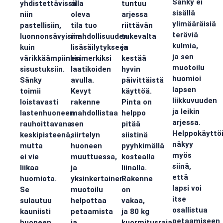
Sänky ei
yhdistettävissä
alla
tuntuu
sisällä
niin
oleva
arjessa
ylimääräisiä
pastellisiin,
tila tuo
riittävän
teräviä
luonnonsävyisiin
mahdollisuuden
tukevalta
kulmia,
kuin
lisäsäilytykseen
ja
ja sen
värikkäämpiinkin
esimerkiksi
kestää
muotoilu
sisustuksiin.
laatikoiden
hyvin
huomioi
Sänky
avulla.
päivittäistä
lapsen
toimii
Kevyt
käyttöä.
liikkuvuuden
loistavasti
rakenne
Pinta on
ja leikin
lastenhuoneen
mahdollistaa
helppo
arjessa.
rauhoittavana
sen
pitää
Helppokäyttö
keskipisteenä,
siirtelyn
siistinä
näkyy
mutta
huoneen
pyyhkimällä
myös
ei vie
muuttuessa,
kostealla
siinä,
liikaa
ja
liinalla.
että
huomiota.
yksinkertainen
Rakenne
lapsi voi
Se
muotoilu
on
itse
sulautuu
helpottaa
vakaa,
osallistua
kauniisti
petaamista
ja 80 kg
petaamiseen
huoneen
ja
kuormitusraja