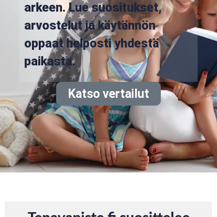
arkeen. Lue suositukset,
arvostelut ja käytännön
oppaat helposti yhdestä
paikasta.
Katso vertailut