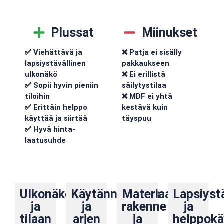
Plussat
Miinukset
✅ Viehättävä ja
❌ Patja ei sisälly
lapsiystävällinen
pakkaukseen
ulkonäkö
❌ Ei erillistä
✅ Sopii hyvin pieniin
säilytystilaa
tiloihin
❌ MDF ei yhtä
✅ Erittäin helppo
kestävä kuin
käyttää ja siirtää
täyspuu
✅ Hyvä hinta-
laatusuhde
Ulkonäkö
Käytännöllisyys
Materiaali,
Lapsiyst
ja
ja
rakenne
ja
tilaan
arjen
ja
helppokä