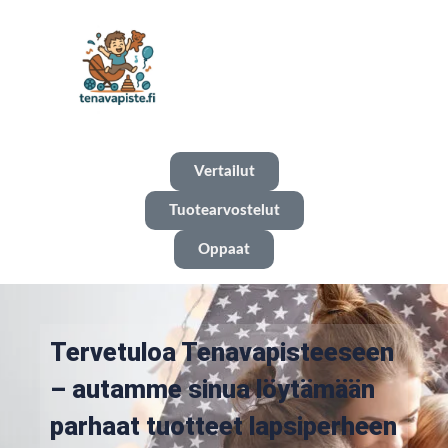
Vertailut
Tuotearvostelut
Oppaat
Tervetuloa Tenavapisteeseen
– autamme sinua löytämään
parhaat tuotteet lapsiperheen