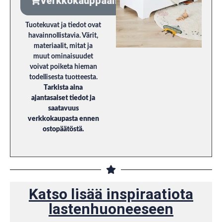
Verkkokauppaan
Tuotekuvat ja tiedot ovat
havainnollistavia. Värit,
materiaalit, mitat ja
muut ominaisuudet
voivat poiketa hieman
todellisesta tuotteesta.
Tarkista aina
ajantasaiset tiedot ja
saatavuus
verkkokaupasta ennen
ostopäätöstä.
Katso lisää inspiraatiota
lastenhuoneeseen