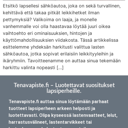
Etsitkö lapsellesi sähköautoa, joka on sekä turvallinen,
kehittävä että takaa pitkät leikkihetket ilman
pettymyksiä? Valikoima on laaja, ja monelle
vanhemmalle voi olla haastavaa löytää juuri oikea
vaihtoehto eri ominaisuuksien, hintojen ja
käyttömahdollisuuksien viidakosta. Tässä artikkelissa
esittelemme yhdeksän harkitusti valittua lasten
sähköautoa, jotka sopivat erilaisiin leikkityyleihin ja
ikäryhmiin. Tavoitteenamme on auttaa sinua tekemään
harkittu valinta nopeasti […]
Tenavapiste.fi – Luotettavat suositukset
lapsiperheille.
Tenavapiste.fi auttaa sinua löytämään parhaat
tuotteet lapsiperheen arkeen helposti ja
luotettavasti. Olipa kyseessä lastenvaatteet, lelut,
harrastusvälineet, lastentarvikkeet tai