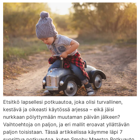
Etsitkö lapsellesi potkuautoa, joka olisi turvallinen,
kestävä ja oikeasti käytössä arjessa – eikä jäisi
nurkkaan pölyttymään muutaman päivän jälkeen?
Vaihtoehtoja on paljon, ja eri mallit eroavat yllättävän
paljon toisistaan. Tässä artikkelissa käymme läpi 7
suosittua potkuautoa, kuten Smoby Maestro Potkuauto,