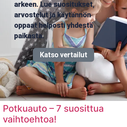
arkeen. Lue suositukset,
arvostelut ja käytännön
oppaat helposti yhdestä
paikasta.
Katso vertailut
Potkuauto – 7 suosittua
vaihtoehtoa!