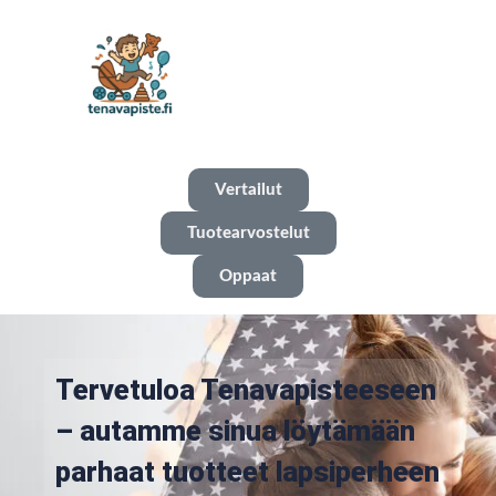
Vertailut
Tuotearvostelut
Oppaat
Tervetuloa Tenavapisteeseen
– autamme sinua löytämään
parhaat tuotteet lapsiperheen