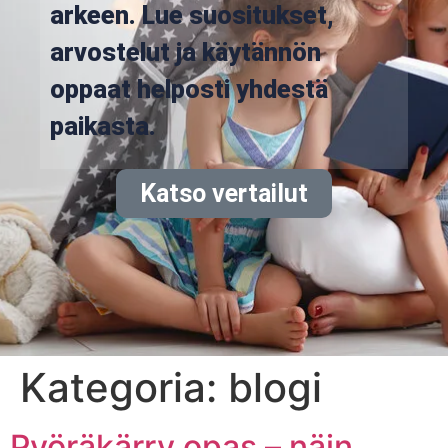
arkeen. Lue suositukset,
arvostelut ja käytännön
oppaat helposti yhdestä
paikasta.
Katso vertailut
Kategoria:
blogi
Pyöräkärry opas – näin