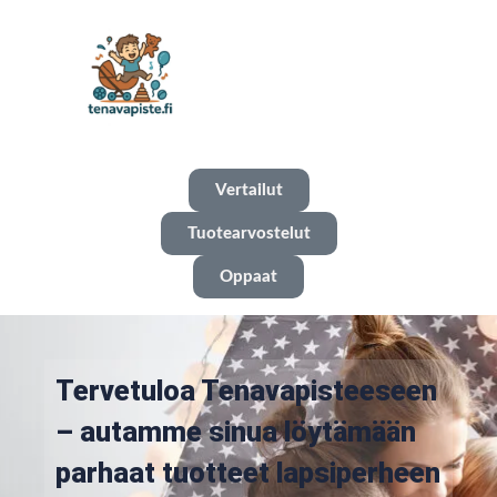
Vertailut
Tuotearvostelut
Oppaat
Tervetuloa Tenavapisteeseen
– autamme sinua löytämään
parhaat tuotteet lapsiperheen