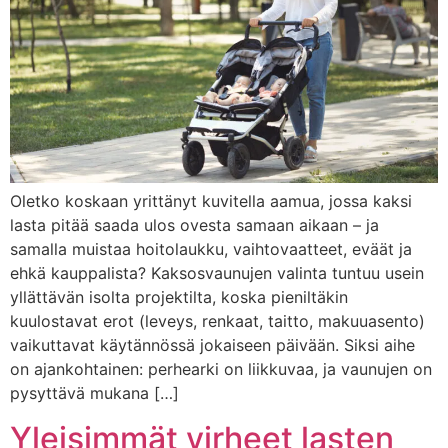
Oletko koskaan yrittänyt kuvitella aamua, jossa kaksi
lasta pitää saada ulos ovesta samaan aikaan – ja
samalla muistaa hoitolaukku, vaihtovaatteet, eväät ja
ehkä kauppalista? Kaksosvaunujen valinta tuntuu usein
yllättävän isolta projektilta, koska pieniltäkin
kuulostavat erot (leveys, renkaat, taitto, makuuasento)
vaikuttavat käytännössä jokaiseen päivään. Siksi aihe
on ajankohtainen: perhearki on liikkuvaa, ja vaunujen on
pysyttävä mukana […]
Yleisimmät virheet lasten