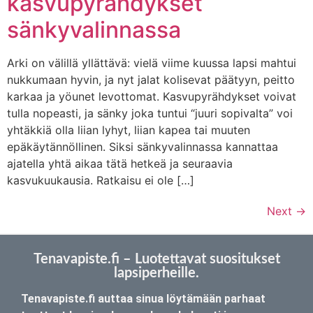
kasvupyrähdykset
sänkyvalinnassa
Arki on välillä yllättävä: vielä viime kuussa lapsi mahtui
nukkumaan hyvin, ja nyt jalat kolisevat päätyyn, peitto
karkaa ja yöunet levottomat. Kasvupyrähdykset voivat
tulla nopeasti, ja sänky joka tuntui “juuri sopivalta” voi
yhtäkkiä olla liian lyhyt, liian kapea tai muuten
epäkäytännöllinen. Siksi sänkyvalinnassa kannattaa
ajatella yhtä aikaa tätä hetkeä ja seuraavia
kasvukuukausia. Ratkaisu ei ole […]
Next
→
Tenavapiste.fi – Luotettavat suositukset
lapsiperheille.
Tenavapiste.fi auttaa sinua löytämään parhaat