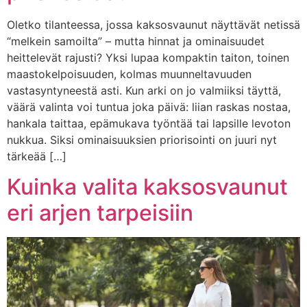
Oletko tilanteessa, jossa kaksosvaunut näyttävät netissä
“melkein samoilta” – mutta hinnat ja ominaisuudet
heittelevät rajusti? Yksi lupaa kompaktin taiton, toinen
maastokelpoisuuden, kolmas muunneltavuuden
vastasyntyneestä asti. Kun arki on jo valmiiksi täyttä,
väärä valinta voi tuntua joka päivä: liian raskas nostaa,
hankala taittaa, epämukava työntää tai lapsille levoton
nukkua. Siksi ominaisuuksien priorisointi on juuri nyt
tärkeää […]
Kuinka valita kaksosvaunut
eri arjen tarpeisiin