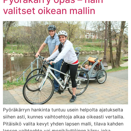
valitset oikean mallin
Pyöräkärryn hankinta tuntuu usein helpolta ajatukselta
siihen asti, kunnes vaihtoehtoja alkaa oikeasti vertailla.
Pitäisikö valita kevyt yhden lapsen malli, tilava kahden
lapsen vaihtoehto vai monikäyttöinen kärry, joka