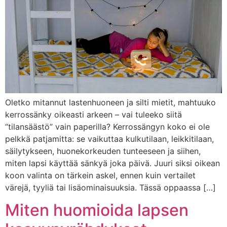
Oletko mitannut lastenhuoneen ja silti mietit, mahtuuko
kerrossänky oikeasti arkeen – vai tuleeko siitä
“tilansäästö” vain paperilla? Kerrossängyn koko ei ole
pelkkä patjamitta: se vaikuttaa kulkutilaan, leikkitilaan,
säilytykseen, huonekorkeuden tunteeseen ja siihen,
miten lapsi käyttää sänkyä joka päivä. Juuri siksi oikean
koon valinta on tärkein askel, ennen kuin vertailet
värejä, tyyliä tai lisäominaisuuksia. Tässä oppaassa […]
Miten huomioida lapsen