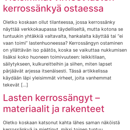
kerrossänkyä ostaessa
Oletko koskaan ollut tilanteessa, jossa kerrossänky
näyttää verkkokaupassa täydelliseltä, mutta kotona se
tuntuukin yhtäkkiä valtavalta, hankalalta käyttää tai “ei
vaan toimi” lastenhuoneessa? Kerrossängyn ostaminen
on yllättävän iso päätös, koska se vaikuttaa nukkumisen
lisäksi koko huoneen toimivuuteen: leikkitilaan,
säilytykseen, kulkureitteihin ja siihen, miten lapset
pärjäävät arjessa itsenäisesti. Tässä artikkelissa
käydään läpi yleisimmät virheet, joita vanhemmat
tekevät […]
Lasten kerrossängyt –
materiaalit ja rakenteet
Oletko koskaan katsonut kahta lähes saman näköistä
kerrossänkyä ja miettinyt, miksi toinen tuntuu